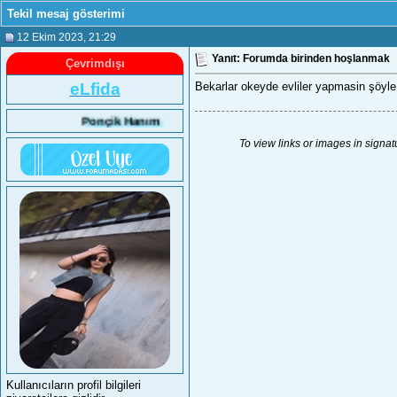
Tekil mesaj gösterimi
12 Ekim 2023
, 21:29
Yanıt: Forumda birinden hoşlanmak
Çevrimdışı
eLfida
Bekarlar okeyde evliler yapmasin şöyle şe
Ponçik Hanım
To view links or images in signat
Kullanıcıların profil bilgileri