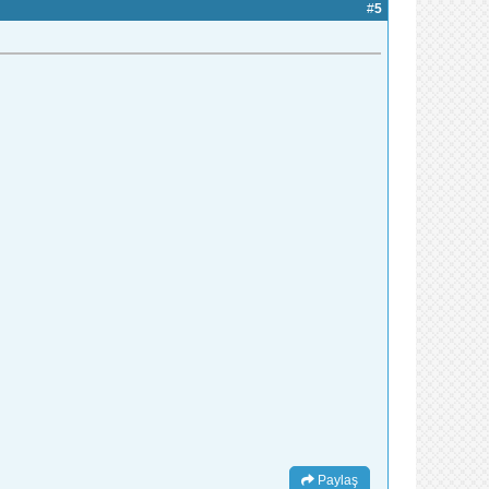
#
5
Paylaş