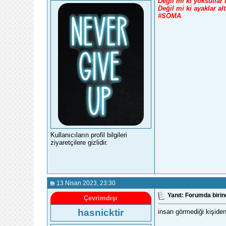
Değil mi ki yoksullar
Değil mi ki ayaklar al
#SOMA
Kullanıcıların profil bilgileri
ziyaretçilere gizlidir.
13 Nisan 2023
, 23:30
Yanıt: Forumda biri
Çevrimdışı
hasnicktir
insan görmediği kişiden 