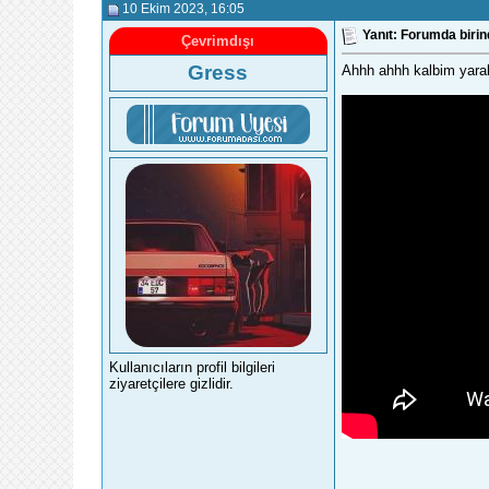
10 Ekim 2023
, 16:05
Yanıt: Forumda biri
Çevrimdışı
Gress
Ahhh ahhh kalbim yaral
Kullanıcıların profil bilgileri
ziyaretçilere gizlidir.