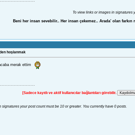
To view links or images in signatures 
Beni her insan sevebilir.. Her insan çekemez.. Arada' olan farkın 
nden hoşlanmak
acaba merak ettim
[Sadece kayıtlı ve aktif kullanıcılar bağlantıları görebilir.
n signatures your post count must be 10 or greater. You currently have 0 posts.