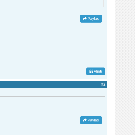
Paylaş
Alıntı
#
2
Paylaş