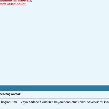
 mutluluktan habersiz,
tında insan onuru,
nden hoşlanmak
hoşlanır mı... veya sadece fikirlerinin beyanından ötürü birini sevebilir mi ins