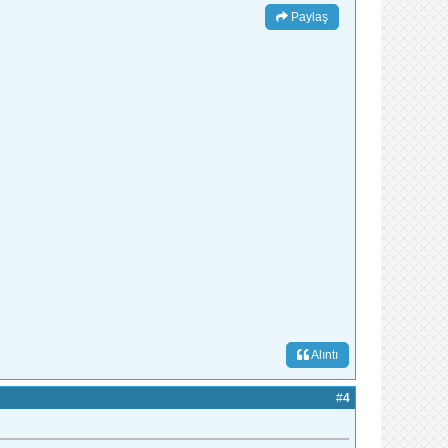
Paylaş
Alıntı
#
4