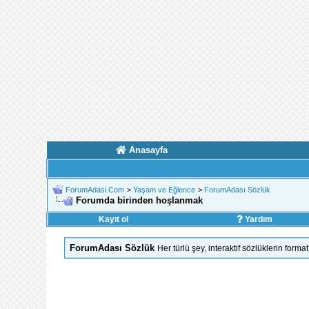
Anasayfa
ForumAdasi.Com
>
Yaşam ve Eğlence
>
ForumAdası Sözlük
Forumda birinden hoşlanmak
Kayıt ol
Yardım
ForumAdası Sözlük
Her türlü şey, interaktif sözlüklerin form