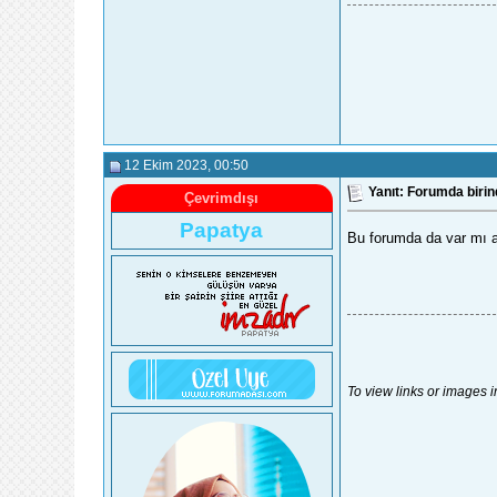
12 Ekim 2023
, 00:50
Yanıt: Forumda biri
Çevrimdışı
Papatya
Bu forumda da var mı 
To view links or images i