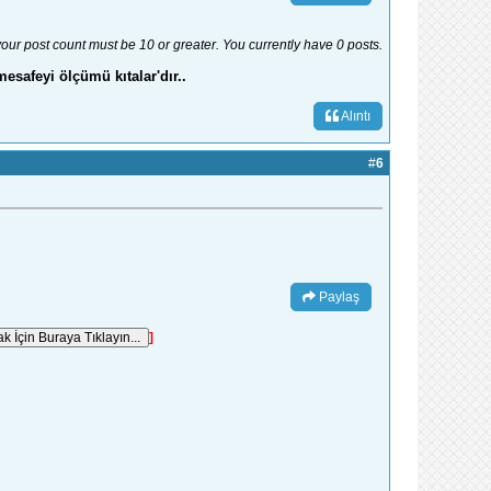
your post count must be 10 or greater. You currently have 0 posts.
mesafeyi ölçümü kıtalar'dır..
Alıntı
#
6
Paylaş
]