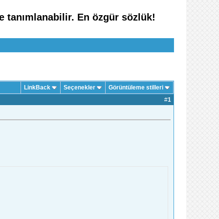
ve tanımlanabilir. En özgür sözlük!
LinkBack
Seçenekler
Görüntüleme stilleri
#
1