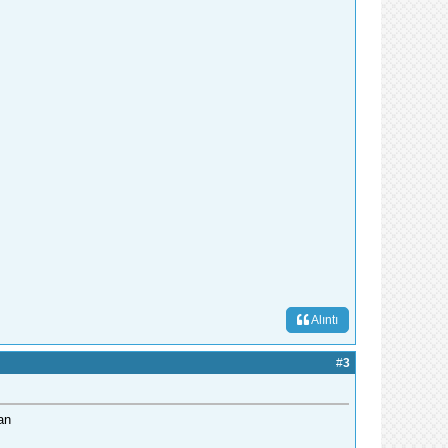
Alıntı
#
3
an