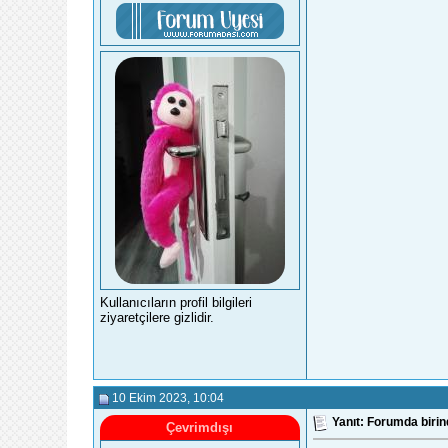
Kullanıcıların profil bilgileri
ziyaretçilere gizlidir.
10 Ekim 2023
, 10:04
Yanıt: Forumda biri
Çevrimdışı