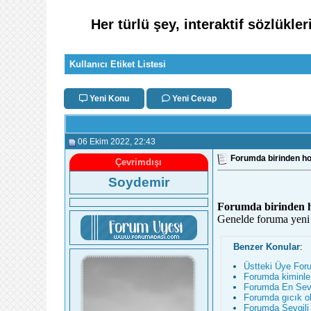
Her türlü şey, interaktif sözlükle
Kullanıcı Etiket Listesi
Yeni Konu
Yeni Cevap
06 Ekim 2022
, 22:43
Forumda birinden h
Çevrimdışı
Soydemir
Forumda birinden 
Genelde foruma yeni k
Benzer Konular
:
Üstteki Üye Foru
Forumda kiminle 
Forumda En Sevdi
Forumda gıcık ol
Forumda Sevgil