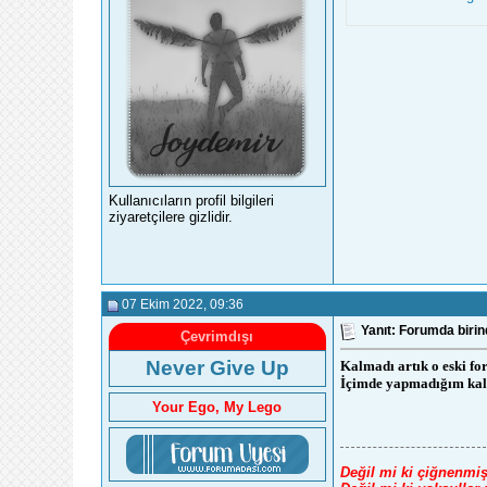
Kullanıcıların profil bilgileri
ziyaretçilere gizlidir.
07 Ekim 2022
, 09:36
Yanıt: Forumda biri
Çevrimdışı
Never Give Up
Kalmadı artık o eski for
İçimde yapmadığım kala
Your Ego, My Lego
Değil mi ki çiğnenmiş