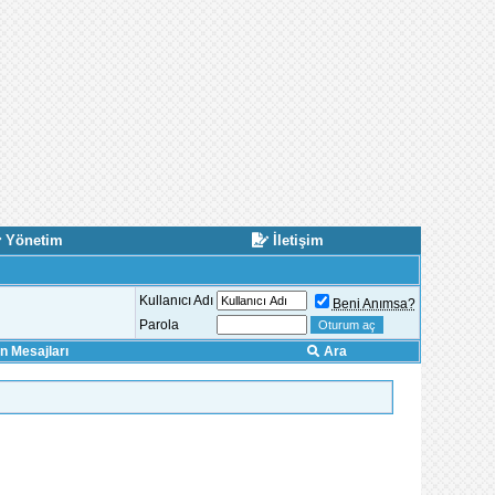
Yönetim
İletişim
Kullanıcı Adı
Beni Anımsa?
Parola
 Mesajları
Ara