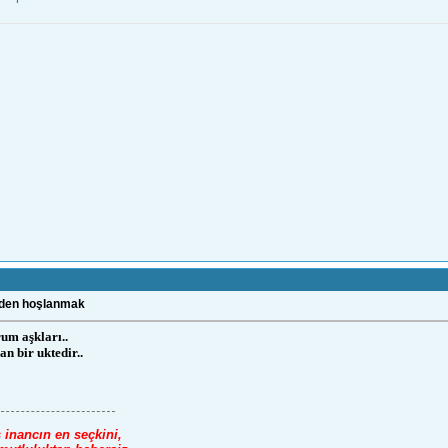
nden hoşlanmak
um aşkları..
n bir uktedir..
 inancın en seçkini,