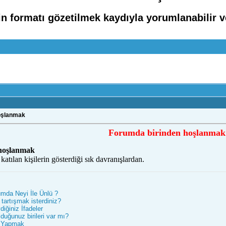
rin formatı gözetilmek kaydıyla yorumlanabilir 
oşlanmak
Forumda birinden hoşlanmak
hoşlanmak
atılan kişilerin gösterdiği sık davranışlardan.
mda Neyi İle Ünlü ?
tartışmak isterdiniz?
ğiniz İfadeler
duğunuz birileri var mı?
i Yapmak