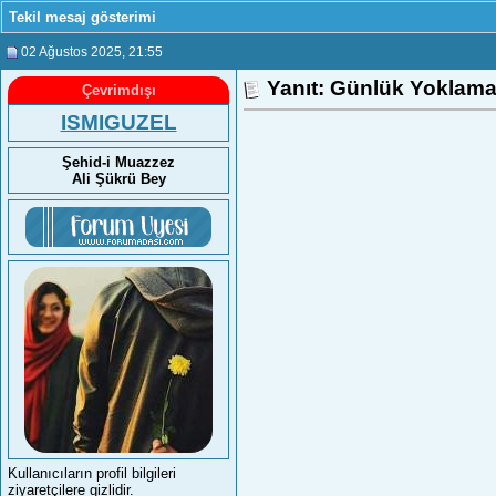
Tekil mesaj gösterimi
02 Ağustos 2025
, 21:55
Yanıt: Günlük Yoklama
Çevrimdışı
ISMIGUZEL
Şehid-i Muazzez
Ali Şükrü Bey
Kullanıcıların profil bilgileri
ziyaretçilere gizlidir.