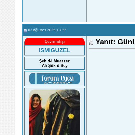
03 Ağustos 2025
, 07:56
Yanıt: Gün
Çevrimdışı
ISMIGUZEL
Şehid-i Muazzez
Ali Şükrü Bey