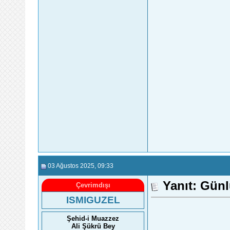
03 Ağustos 2025
, 09:33
Yanıt: Gün
Çevrimdışı
ISMIGUZEL
Şehid-i Muazzez
Ali Şükrü Bey