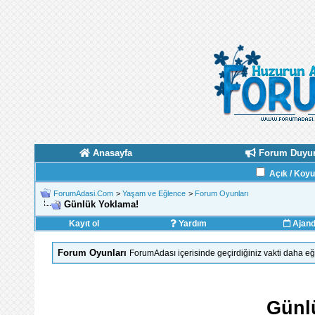
Anasayfa
Forum Duyur
Açık / Koy
ForumAdasi.Com
>
Yaşam ve Eğlence
>
Forum Oyunları
Günlük Yoklama!
Kayıt ol
Yardım
Ajan
Forum Oyunları
ForumAdası içerisinde geçirdiğiniz vakti daha eğl
Günl