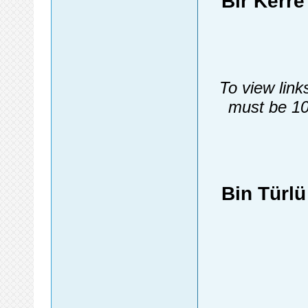
Bir Kerr
To view link
must be 10
Bin Türl