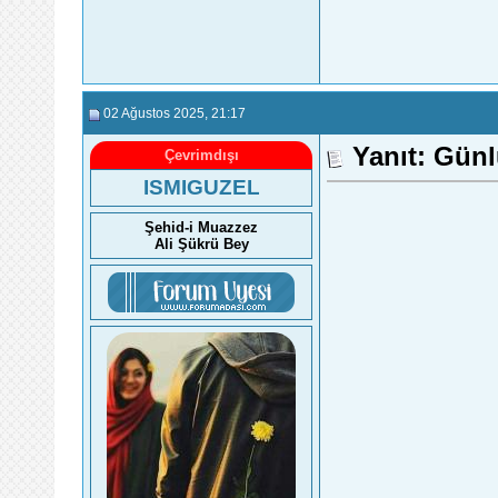
02 Ağustos 2025
, 21:17
Yanıt: Gün
Çevrimdışı
ISMIGUZEL
Şehid-i Muazzez
Ali Şükrü Bey