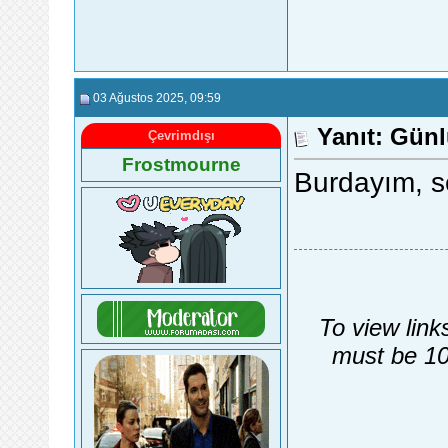
03 Ağustos 2025
, 09:59
Yanıt: Gün
Çevrimdışı
Frostmourne
Burdayım, s
To view link
must be 10