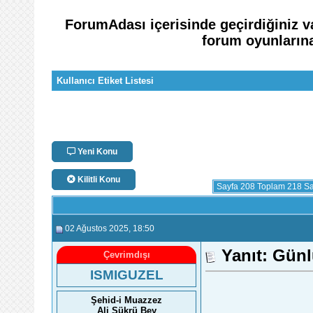
ForumAdası içerisinde geçirdiğiniz v
forum oyunlarına 
Kullanıcı Etiket Listesi
Yeni Konu
Kilitli Konu
Sayfa 208 Toplam 218 S
02 Ağustos 2025
, 18:50
Yanıt: Gün
Çevrimdışı
ISMIGUZEL
Şehid-i Muazzez
Ali Şükrü Bey