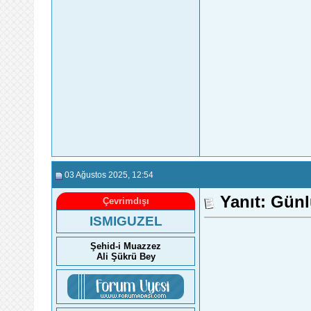
03 Ağustos 2025
, 12:54
Yanıt: Gün
Çevrimdışı
ISMIGUZEL
Şehid-i Muazzez
Ali Şükrü Bey