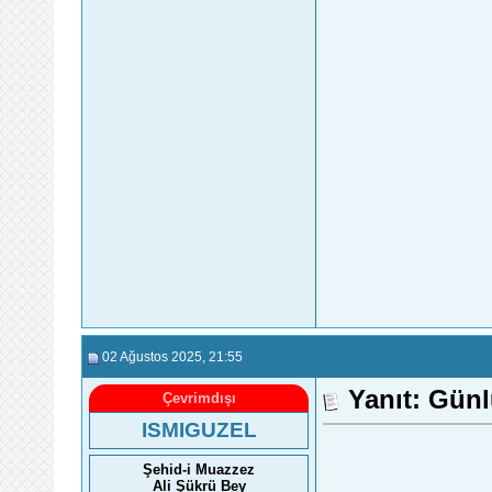
02 Ağustos 2025
, 21:55
Yanıt: Gün
Çevrimdışı
ISMIGUZEL
Şehid-i Muazzez
Ali Şükrü Bey