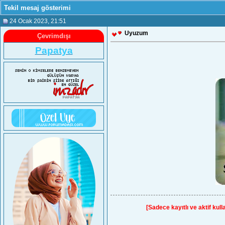
Tekil mesaj gösterimi
24 Ocak 2023
, 21:51
Uyuzum
Çevrimdışı
Papatya
[Sadece kayıtlı ve aktif kulla