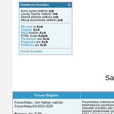
Gönderme Kuralları
Konu açma yetkiniz
yok
Cevap Yazma Yetkiniz
Yok
Eklenti ekleme yetkiniz
yok
Mesaj düzenleme yetkiniz
yok
BB code
is
Açık
Smileler
Açık
[IMG]
Kodları
Açık
HTML-Kodu
Kapalı
Trackbacks
are
Açık
Pingbacks
are
Açık
Refbacks
are
Açık
Forum Kuralları
Sa
Forum Bilgileri
ForumAdası, tüm hakları saklıdır.
ForumAdası; internet or
tutulmaksızın yayımlana
ForumAdası®©2022-2026
interaktif sözlükler gi
faaliyet göstermekte ola
Kurucu:
Jön TüRk