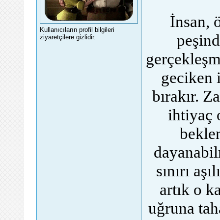
İnsan, 
Kullanıcıların profil bilgileri
peşind
ziyaretçilere gizlidir.
gerçekleşm
geciken i
bırakır. Z
ihtiyaç
beklen
dayanabil
sınırı aşı
artık o k
uğruna tah