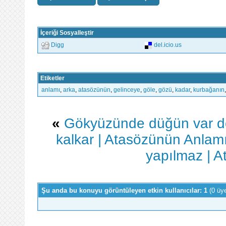
İçeriği Sosyalleştir
Digg
del.icio.us
Etiketler
anlamı
,
arka
,
atasözünün
,
gelinceye
,
göle
,
gözü
,
kadar
,
kurbağanın
«
Gökyüzünde düğün var de
kalkar | Atasözünün Anlam
yapılmaz | 
Şu anda bu konuyu görüntüleyen etkin kullanıcılar: 1
(0 üy