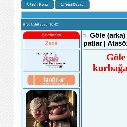
Yeni Konu
Yeni Cevap
30 Eylül 2023
, 10:42
Göle (arka)
Çevrimdışı
patlar | Ata
Zeze
Göle
kurbağa