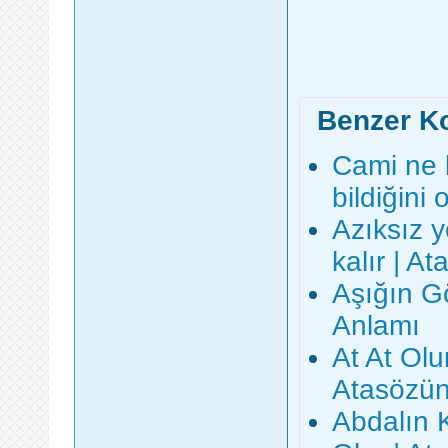
Benzer K
Cami ne 
bildiğini
Azıksız y
kalır | A
Aşığın G
Anlamı
At At Ol
Atasözün
Abdalın 