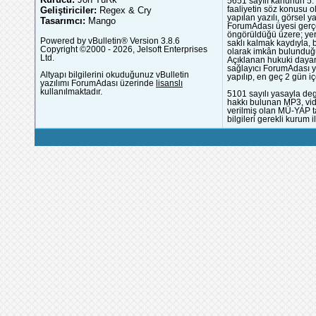
5651 sayılı kanunun 5. 
Geliştiriciler:
Regex & Cry
faaliyetin söz konusu 
yapılan yazılı, görsel 
Tasarımcı:
Mango
ForumAdası üyesi gerçek
öngörüldüğü üzere; yer 
Powered by vBulletin® Version 3.8.6
saklı kalmak kaydıyla,
Copyright ©2000 - 2026, Jelsoft Enterprises
olarak imkân bulunduğu
Ltd.
Açıklanan hukuki dayan
sağlayıcı ForumAdası y
Altyapı bilgilerini okuduğunuz vBulletin
yapılıp, en geç 2 gün iç
yazılımı ForumAdası üzerinde
lisanslı
kullanılmaktadır.
5101 sayılı yasayla deg
hakkı bulunan MP3, vide
verilmiş olan MÜ-YAP ta
bilgileri gerekli kurum i