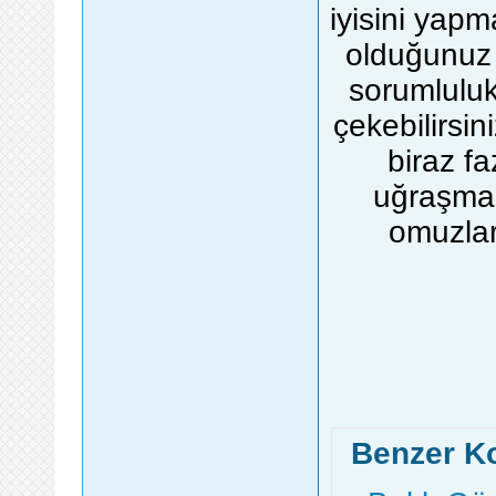
iyisini yap
olduğunuz 
sorumluluk
çekebilirsin
biraz fa
uğraşmak
omuzlar
Benzer K