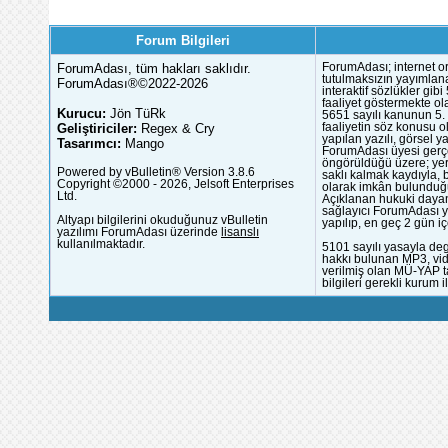
Forum Bilgileri
ForumAdası, tüm hakları saklıdır.
ForumAdası; internet or
tutulmaksızın yayımlana
ForumAdası®©2022-2026
interaktif sözlükler gi
faaliyet göstermekte ola
Kurucu:
Jön TüRk
5651 sayılı kanunun 5. 
Geliştiriciler:
Regex & Cry
faaliyetin söz konusu 
yapılan yazılı, görsel 
Tasarımcı:
Mango
ForumAdası üyesi gerçek
öngörüldüğü üzere; yer 
Powered by vBulletin® Version 3.8.6
saklı kalmak kaydıyla,
Copyright ©2000 - 2026, Jelsoft Enterprises
olarak imkân bulunduğu
Ltd.
Açıklanan hukuki dayan
sağlayıcı ForumAdası y
Altyapı bilgilerini okuduğunuz vBulletin
yapılıp, en geç 2 gün iç
yazılımı ForumAdası üzerinde
lisanslı
kullanılmaktadır.
5101 sayılı yasayla deg
hakkı bulunan MP3, vide
verilmiş olan MÜ-YAP ta
bilgileri gerekli kurum i