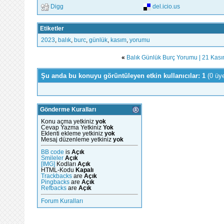
Digg
del.icio.us
Etiketler
2023
,
balık
,
burc
,
günlük
,
kasım
,
yorumu
«
Balık Günlük Burç Yorumu | 21 Kas
Şu anda bu konuyu görüntüleyen etkin kullanıcılar: 1
(0 üy
Gönderme Kuralları
Konu açma yetkiniz
yok
Cevap Yazma Yetkiniz
Yok
Eklenti ekleme yetkiniz
yok
Mesaj düzenleme yetkiniz
yok
BB code
is
Açık
Smileler
Açık
[IMG]
Kodları
Açık
HTML-Kodu
Kapalı
Trackbacks
are
Açık
Pingbacks
are
Açık
Refbacks
are
Açık
Forum Kuralları