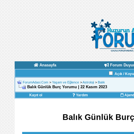
Anasayfa
Forum Duyur
Açık / Koy
ForumAdasi.Com
>
Yaşam ve Eğlence
>
Astroloji
>
Balık
Balık Günlük Burç Yorumu | 22 Kasım 2023
Kayıt ol
Yardım
Ajan
Balık Günlük Burç