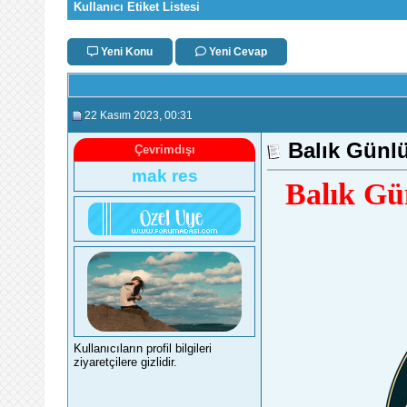
Kullanıcı Etiket Listesi
Yeni Konu
Yeni Cevap
22 Kasım 2023
, 00:31
Balık Günl
Çevrimdışı
mak res
Balık Gü
Kullanıcıların profil bilgileri
ziyaretçilere gizlidir.