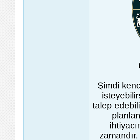
Şimdi kend
isteyebilir
talep edebil
planla
ihtiyacı
zamandır. 