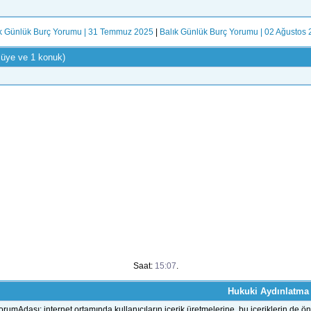
k Günlük Burç Yorumu | 31 Temmuz 2025
|
Balık Günlük Burç Yorumu | 02 Ağustos
 üye ve 1 konuk)
Saat:
15:07
.
Hukuki Aydınlatma
orumAdası; internet ortamında kullanıcıların içerik üretmelerine, bu içeriklerin d