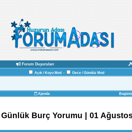
Forum Duyuruları
Açık / Koyu Mod
-
Gece / Gündüz Mod
Ajanda
Bugünün
 Günlük Burç Yorumu | 01 Ağusto