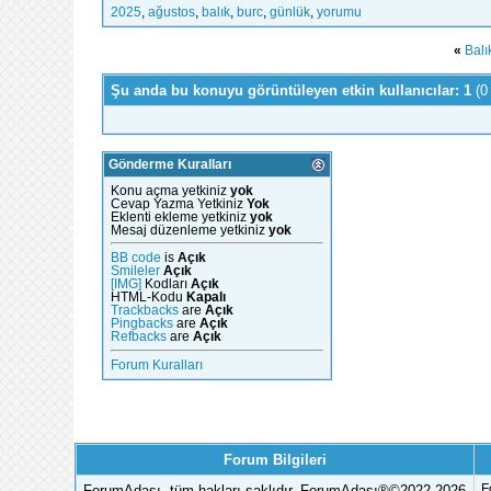
2025
,
ağustos
,
balık
,
burc
,
günlük
,
yorumu
«
Balı
Şu anda bu konuyu görüntüleyen etkin kullanıcılar: 1
(0
Gönderme Kuralları
Konu açma yetkiniz
yok
Cevap Yazma Yetkiniz
Yok
Eklenti ekleme yetkiniz
yok
Mesaj düzenleme yetkiniz
yok
BB code
is
Açık
Smileler
Açık
[IMG]
Kodları
Açık
HTML-Kodu
Kapalı
Trackbacks
are
Açık
Pingbacks
are
Açık
Refbacks
are
Açık
Forum Kuralları
Forum Bilgileri
ForumAdası, tüm hakları saklıdır. ForumAdası®©2022-2026
F