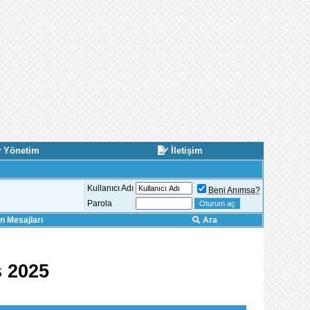
Yönetim
İletişim
Kullanıcı Adı
Beni Anımsa?
Parola
 Mesajları
Ara
s 2025