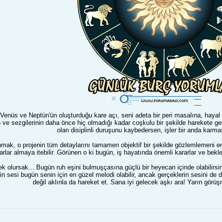
 Venüs ve Neptün'ün oluşturduğu kare açı, seni adeta bir peri masalına, hayal 
n ve sezgilerinin daha önce hiç olmadığı kadar coşkulu bir şekilde harekete ge
olan disiplinli duruşunu kaybedersen, işler bir anda karmaşı
anmak, o projenin tüm detaylarını tamamen objektif bir şekilde gözlemlemeni e
arlar almaya itebilir. Görünen o ki bugün, iş hayatında önemli kararlar ve bekl
 olursak... Bugün ruh eşini bulmuşçasına güçlü bir heyecan içinde olabilirsin.
inin sesi bugün senin için en güzel melodi olabilir, ancak gerçeklerin sesini 
değil aklınla da hareket et. Sana iyi gelecek aşkı ara! Yarın gör