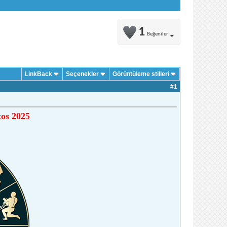
1
Beğeniler
LinkBack
Seçenekler
Görüntüleme stilleri
#
1
tos 2025