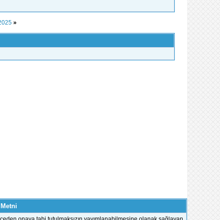
 2025
»
 Metni
e önceden onaya tabi tutulmaksızın yayımlanabilmesine olanak sağlayan