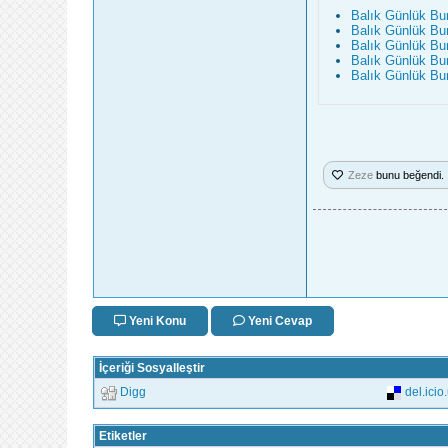
Balık Günlük Bu
Balık Günlük Bu
Balık Günlük Bu
Balık Günlük Bu
Balık Günlük Bu
Zeze
bunu beğendi.
Yeni Konu
Yeni Cevap
İçeriği Sosyalleştir
Digg
del.icio
Etiketler