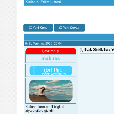
Kullanıcı Etiket Listesi
Yeni Konu
Yeni Cevap
31 Temmuz 2025
, 20:04
Balık Günlük Burç Y
Çevrimdışı
mak res
Kullanıcıların profil bilgileri
ziyaretçilere gizlidir.