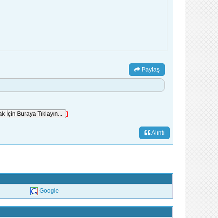
Paylaş
]
Alıntı
Google