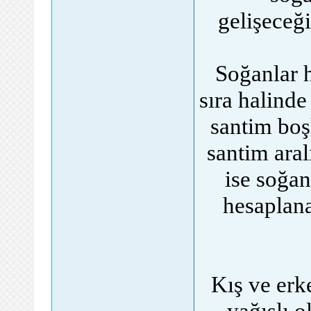
gelişeceğ
Soğanlar h
sıra halinde
santim boş
santim aral
ise soğan
hesaplana
Kış ve erk
yağışlı 