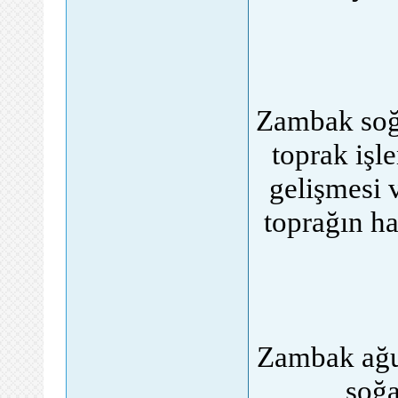
Zambak soğ
toprak işl
gelişmesi 
toprağın h
Zambak ağus
soğa