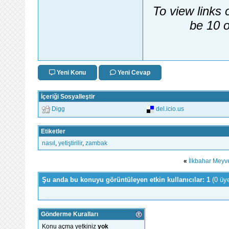
To view links 
be 10 o
Yeni Konu
Yeni Cevap
İçeriği Sosyalleştir
Digg
del.icio.us
Etiketler
nasıl
,
yetiştirilir
,
zambak
«
İlkbahar Meyve
Şu anda bu konuyu görüntüleyen etkin kullanıcılar: 1
(0 üy
Gönderme Kuralları
Konu açma yetkiniz
yok