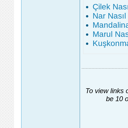
Çilek Nasıl
Nar Nasıl Y
Mandalina 
Marul Nasıl
Kuşkonmaz 
To view links 
be 10 o