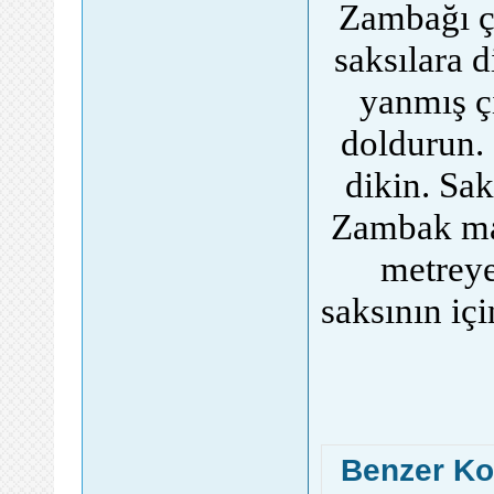
Zambağı ça
saksılara d
yanmış çi
doldurun. 
dikin. Sak
Zambak may
metreye
saksının iç
Benzer Ko