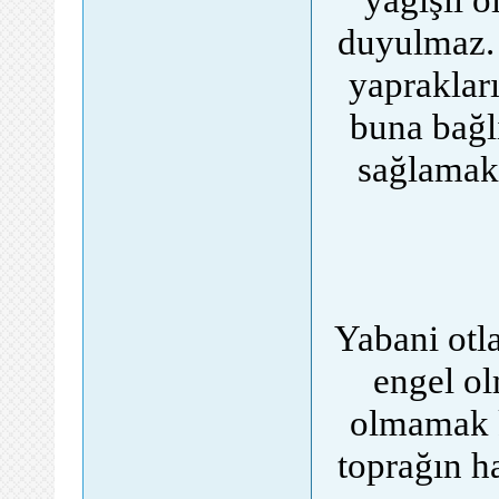
duyulmaz. 
yapraklar
buna bağlı
sağlamak
Yabani otla
engel ol
olmamak k
toprağın h