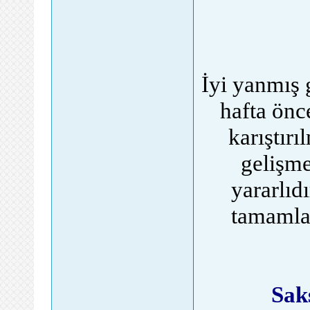
İyi yanmış 
hafta önc
karıştırı
gelişm
yararlı
tamamla
Sak