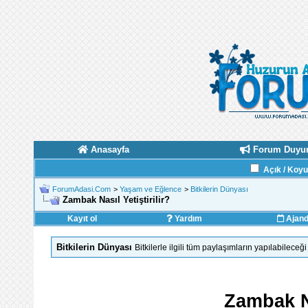
Anasayfa
Forum Duyur
Açık / Koy
ForumAdasi.Com
>
Yaşam ve Eğlence
>
Bitkilerin Dünyası
Zambak Nasıl Yetiştirilir?
Kayıt ol
Yardım
Ajan
Bitkilerin Dünyası
Bitkilerle ilgili tüm paylaşımların yapılabilece
Zambak Na