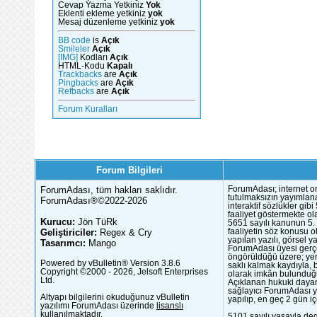
Cevap Yazma Yetkiniz
Yok
Eklenti ekleme yetkiniz
yok
Mesaj düzenleme yetkiniz
yok
BB code
is
Açık
Smileler
Açık
[IMG]
Kodları
Açık
HTML-Kodu
Kapalı
Trackbacks
are
Açık
Pingbacks
are
Açık
Refbacks
are
Açık
Forum Kuralları
Forum Bilgileri
ForumAdası, tüm hakları saklıdır.
ForumAdası; internet or
tutulmaksızın yayımlana
ForumAdası®©2022-2026
interaktif sözlükler gi
faaliyet göstermekte ola
Kurucu:
Jön TüRk
5651 sayılı kanunun 5. 
Geliştiriciler:
Regex & Cry
faaliyetin söz konusu 
yapılan yazılı, görsel 
Tasarımcı:
Mango
ForumAdası üyesi gerçek
öngörüldüğü üzere; yer 
Powered by vBulletin® Version 3.8.6
saklı kalmak kaydıyla,
Copyright ©2000 - 2026, Jelsoft Enterprises
olarak imkân bulunduğu
Ltd.
Açıklanan hukuki dayan
sağlayıcı ForumAdası y
Altyapı bilgilerini okuduğunuz vBulletin
yapılıp, en geç 2 gün iç
yazılımı ForumAdası üzerinde
lisanslı
kullanılmaktadır.
5101 sayılı yasayla deg