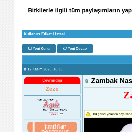
Bitkilerle ilgili tüm paylaşımların ya
Kullanıcı Etiket Listesi
Yeni Konu
Yeni Cevap
12 Kasım 2023
, 16:33
Zambak Nasıl
Çevrimdışı
Zeze
Za
Bu görsel yeniden boyutlandı