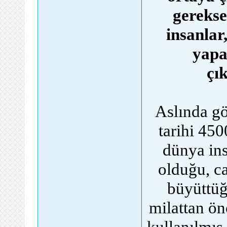
gerekse
insanlar
yapa
çı
Aslında g
tarihi 450
dünya ins
olduğu, ca
büyüttüğü
milattan ön
kullanılmış 