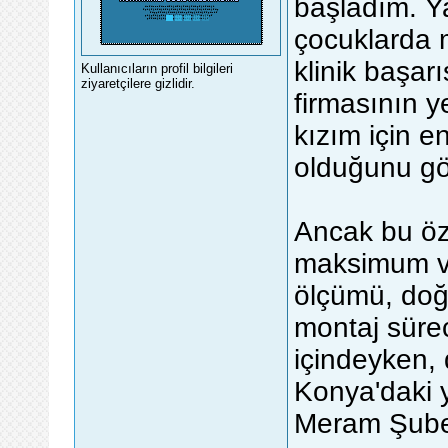
başladım. Y
çocuklarda 
klinik başar
Kullanıcıların profil bilgileri
ziyaretçilere gizlidir.
firmasının ye
kızım için 
olduğunu g
Ancak bu öz
maksimum ve
ölçümü, doğr
montaj sürec
içindeyken,
Konya'daki y
Meram Şubesi