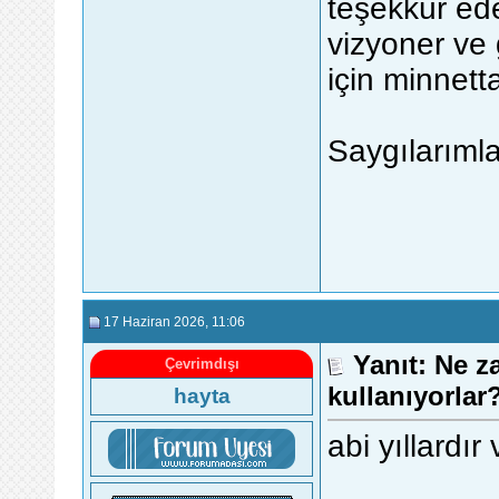
teşekkür ed
vizyoner ve 
için minnett
Saygılarımla
17 Haziran 2026
, 11:06
Yanıt: Ne z
Çevrimdışı
kullanıyorlar
hayta
abi yıllardı