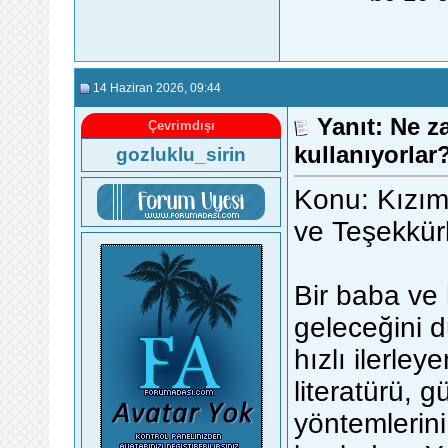
14 Haziran 2026
, 09:44
Yanıt: Ne z
Çevrimdışı
kullanıyorlar
gozluklu_sirin
Konu: Kızım
ve Teşekkürl
Bir baba ve
geleceğini 
hızlı ilerle
literatürü, g
yöntemlerini