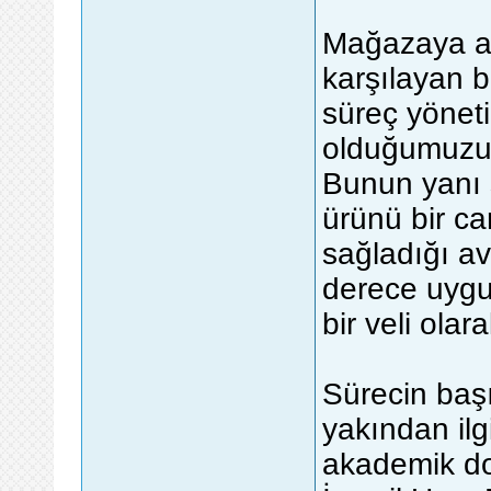
Mağazaya ad
karşılayan b
süreç yöneti
olduğumuzu b
Bunun yanı s
ürünü bir ca
sağladığı av
derece uygun
bir veli olara
Sürecin baş
yakından ilg
akademik do