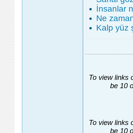
İnsanlar 
Ne zamand
Kalp yüz 
To view links 
be 10 o
To view links 
be 10 o