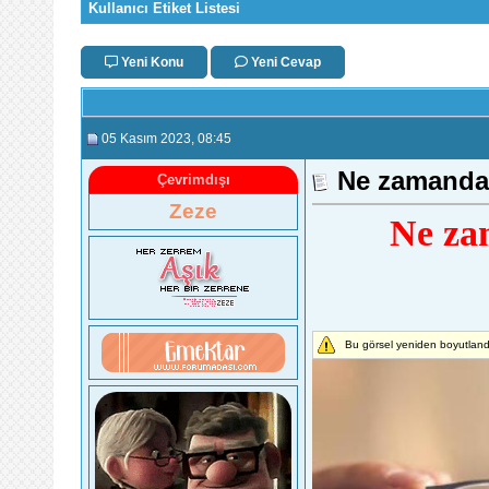
Kullanıcı Etiket Listesi
Yeni Konu
Yeni Cevap
05 Kasım 2023
, 08:45
Ne zamandan
Çevrimdışı
Zeze
Ne za
Bu görsel yeniden boyutlandı