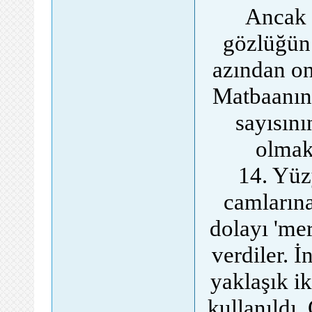
Ancak 
gözlüğün 
azından onl
Matbaanın 
sayısını
olmakt
14. Yüzy
camlarına
dolayı 'mer
verdiler. İ
yaklaşık i
kullanıldı.