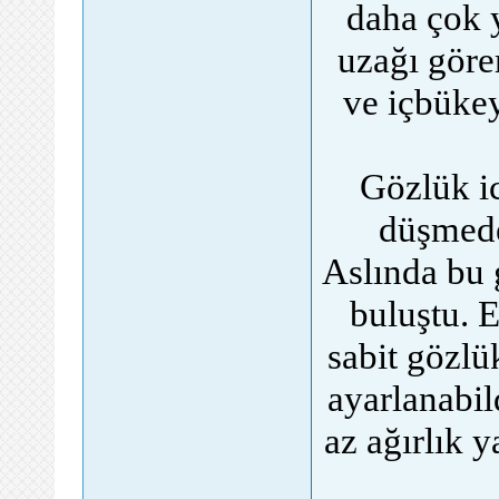
daha çok 
uzağı gör
ve içbükey
Gözlük ic
düşmede
Aslında bu 
buluştu. 
sabit gözlük
ayarlanabil
az ağırlık 