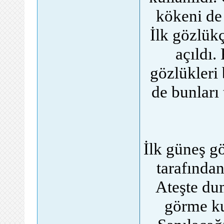
kökeni de
İlk gözlük
açıldı.
gözlükleri 
de bunları
İlk güneş gö
tarafında
Ateşte dum
görme ku