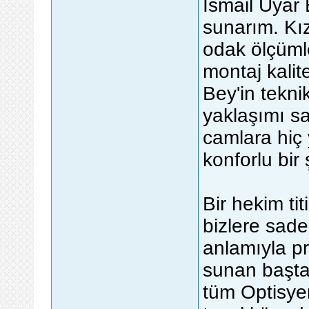
İsmail Uyar 
sunarım. Kı
odak ölçümle
montaj kalit
Bey'in tekni
yaklaşımı sa
camlara hiç 
konforlu bir
Bir hekim tit
bizlere sade
anlamıyla pr
sunan başta
tüm Optisye