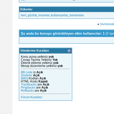
Etiketler
beri
,
gözlük
,
insanlar
,
kullanıyorlar
,
zamandan
«
Sivrisinek
Şu anda bu konuyu görüntüleyen etkin kullanıcılar: 1
(0 üy
Gönderme Kuralları
Konu açma yetkiniz
yok
Cevap Yazma Yetkiniz
Yok
Eklenti ekleme yetkiniz
yok
Mesaj düzenleme yetkiniz
yok
BB code
is
Açık
Smileler
Açık
[IMG]
Kodları
Açık
HTML-Kodu
Kapalı
Trackbacks
are
Açık
Pingbacks
are
Açık
Refbacks
are
Açık
Forum Kuralları