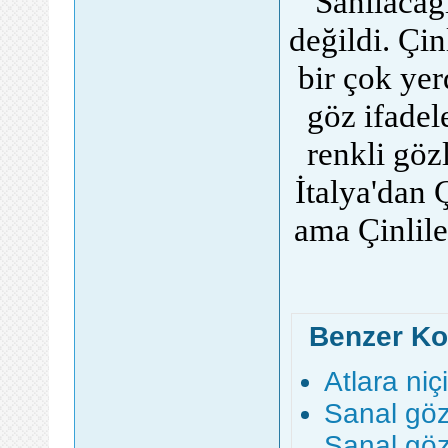
Sanılacağ
değildi. Çi
bir çok ye
göz ifadel
renkli göz
İtalya'dan 
ama Çinliler
Benzer Ko
Atlara niç
Sanal gözl
Sanal gözl