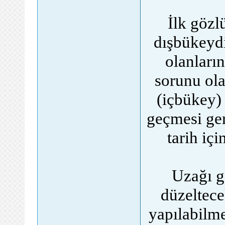
İlk gözl
dışbükeyd
olanları
sorunu ola
(içbükey) 
geçmesi ge
tarih iç
Uzağı g
düzeltece
yapılabilme