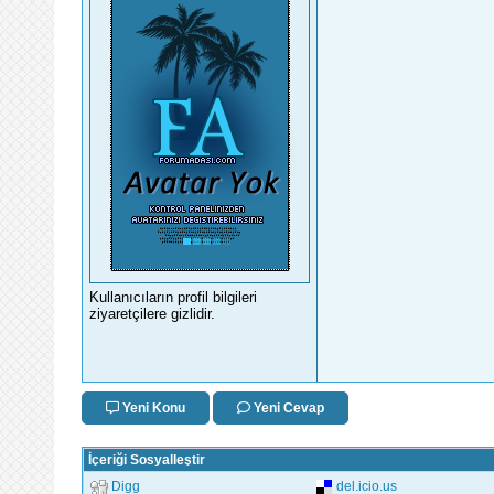
Kullanıcıların profil bilgileri
ziyaretçilere gizlidir.
Yeni Konu
Yeni Cevap
İçeriği Sosyalleştir
Digg
del.icio.us