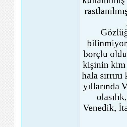
rastlanılmı
Gözlüğ
bilinmiyor
borçlu oldu
kişinin kim
hala sırrın
yıllarında 
olasılı
Venedik, İt