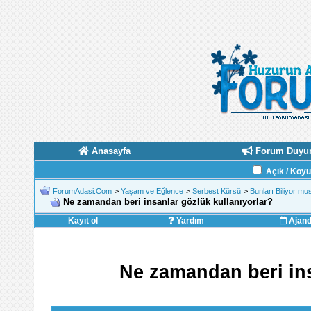
Anasayfa
Forum Duyur
Açık / Koy
ForumAdasi.Com
>
Yaşam ve Eğlence
>
Serbest Kürsü
>
Bunları Biliyor m
Ne zamandan beri insanlar gözlük kullanıyorlar?
Kayıt ol
Yardım
Ajan
Ne zamandan beri ins