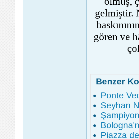
ölmüş, 
gelmiştir.
baskınının
gören ve h
çok
Benzer Ko
Ponte Vec
Seyhan Ne
Şampiyon
Bologna'nı
Piazza dei