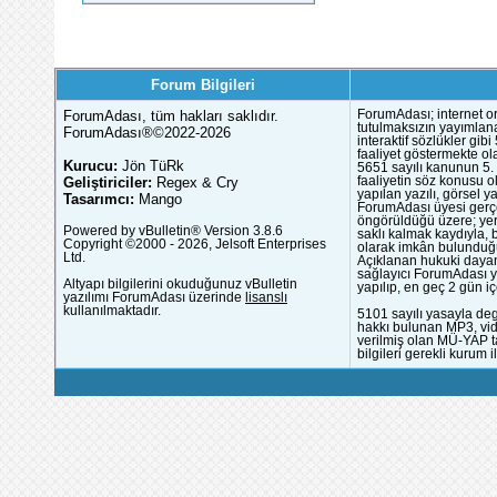
Forum Bilgileri
ForumAdası, tüm hakları saklıdır.
ForumAdası; internet or
tutulmaksızın yayımlana
ForumAdası®©2022-2026
interaktif sözlükler gi
faaliyet göstermekte ola
Kurucu:
Jön TüRk
5651 sayılı kanunun 5. 
Geliştiriciler:
Regex & Cry
faaliyetin söz konusu 
yapılan yazılı, görsel 
Tasarımcı:
Mango
ForumAdası üyesi gerçek
öngörüldüğü üzere; yer 
Powered by vBulletin® Version 3.8.6
saklı kalmak kaydıyla,
Copyright ©2000 - 2026, Jelsoft Enterprises
olarak imkân bulunduğu
Ltd.
Açıklanan hukuki dayan
sağlayıcı ForumAdası y
Altyapı bilgilerini okuduğunuz vBulletin
yapılıp, en geç 2 gün iç
yazılımı ForumAdası üzerinde
lisanslı
kullanılmaktadır.
5101 sayılı yasayla deg
hakkı bulunan MP3, vide
verilmiş olan MÜ-YAP ta
bilgileri gerekli kurum i