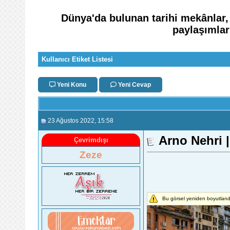
Dünya'da bulunan tarihi mekânlar, D
paylaşımla
Kullanıcı Etiket Listesi
Yeni Konu
Yeni Cevap
23 Ağustos 2022
, 15:58
Arno Nehri |
Çevrimdışı
Zeze
Bu görsel yeniden boyutlandı