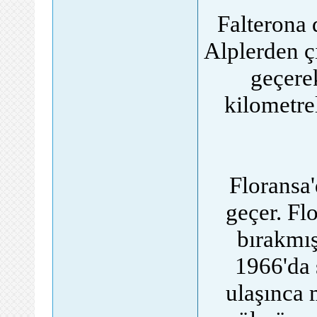
Falterona 
Alplerden ç
geçere
kilometre
Floransa'
geçer. Fl
bırakmış
1966'da 
ulaşınca 