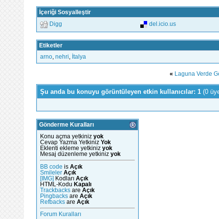
İçeriği Sosyalleştir
Digg
del.icio.us
Etiketler
arno
,
nehri
,
İtalya
«
Laguna Verde Gö
Şu anda bu konuyu görüntüleyen etkin kullanıcılar: 1
(0 üy
Gönderme Kuralları
Konu açma yetkiniz
yok
Cevap Yazma Yetkiniz
Yok
Eklenti ekleme yetkiniz
yok
Mesaj düzenleme yetkiniz
yok
BB code
is
Açık
Smileler
Açık
[IMG]
Kodları
Açık
HTML-Kodu
Kapalı
Trackbacks
are
Açık
Pingbacks
are
Açık
Refbacks
are
Açık
Forum Kuralları