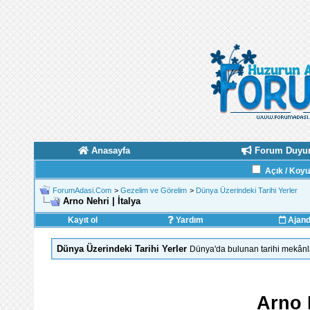
Anasayfa
Forum Duyur
Açık / Koy
ForumAdasi.Com
>
Gezelim ve Görelim
>
Dünya Üzerindeki Tarihi Yerler
Arno Nehri | İtalya
Kayıt ol
Yardım
Ajan
Dünya Üzerindeki Tarihi Yerler
Dünya'da bulunan tarihi mekânlar
Arno N