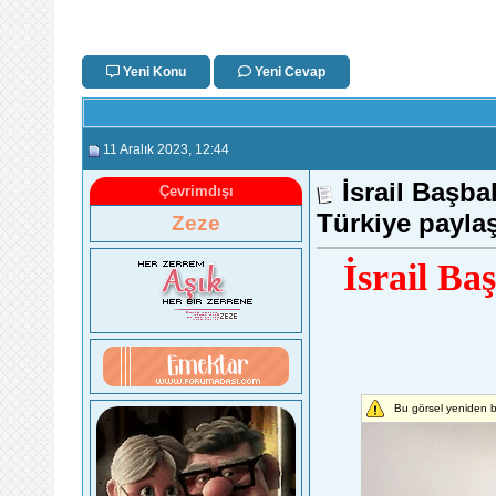
Yeni Konu
Yeni Cevap
11 Aralık 2023
, 12:44
İsrail Başb
Çevrimdışı
Türkiye payla
Zeze
İsrail Ba
Bu görsel yeniden b