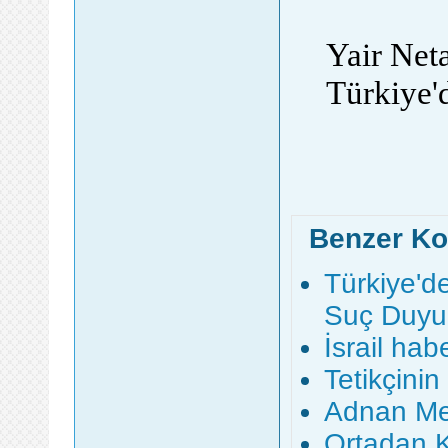
Yair Net
Türkiye'd
Benzer Ko
Türkiye'd
Suç Duyu
İsrail ha
Tetikçini
Adnan Men
Ortadan 