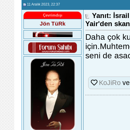
11 Aralık 2023
, 22:37
Yanıt: İsra
Çevrimdışı
Yair'den skan
Jön TüRk
Daha çok ku
için.Muhteme
seni de asac
KoJiRo
v