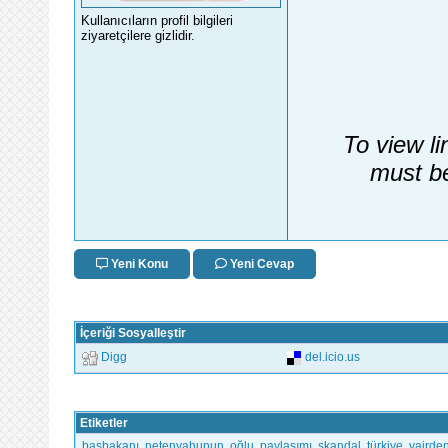
Kullanıcıların profil bilgileri
ziyaretçilere gizlidir.
To view li
must be
Yeni Konu
Yeni Cevap
İçeriği Sosyalleştir
Digg
del.icio.us
Etiketler
başbakanı
,
netenyahunun
,
oğlu
,
paylaşımı
,
skandal
,
türkiye
,
yairde