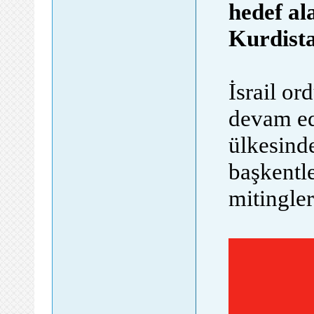
hedef al
Kurdista
İsrail o
devam ed
ülkesind
başkentle
mitingler