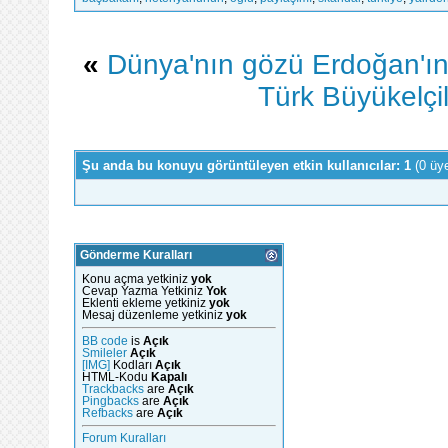
«
Dünya'nın gözü Erdoğan'ın
Türk Büyükelçi
Şu anda bu konuyu görüntüleyen etkin kullanıcılar: 1
(0 üy
Gönderme Kuralları
Konu açma yetkiniz
yok
Cevap Yazma Yetkiniz
Yok
Eklenti ekleme yetkiniz
yok
Mesaj düzenleme yetkiniz
yok
BB code
is
Açık
Smileler
Açık
[IMG]
Kodları
Açık
HTML-Kodu
Kapalı
Trackbacks
are
Açık
Pingbacks
are
Açık
Refbacks
are
Açık
Forum Kuralları