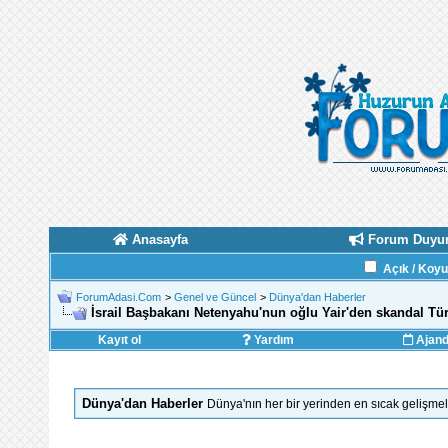
Anasayfa
Forum Duyur
Açık / Koy
ForumAdasi.Com
>
Genel ve Güncel
>
Dünya'dan Haberler
İsrail Başbakanı Netenyahu'nun oğlu Yair'den skandal Tü
Kayıt ol
Yardım
Ajan
Dünya'dan Haberler
Dünya'nın her bir yerinden en sıcak gelişmel