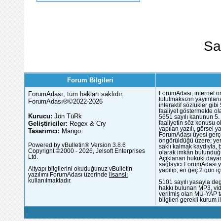
Sa
Forum Bilgileri
ForumAdası, tüm hakları saklıdır.
ForumAdası; internet or
tutulmaksızın yayımlana
ForumAdası®©2022-2026
interaktif sözlükler gi
faaliyet göstermekte ola
Kurucu:
Jön TüRk
5651 sayılı kanunun 5. 
Geliştiriciler:
Regex & Cry
faaliyetin söz konusu 
yapılan yazılı, görsel 
Tasarımcı:
Mango
ForumAdası üyesi gerçek
öngörüldüğü üzere; yer 
Powered by vBulletin® Version 3.8.6
saklı kalmak kaydıyla,
Copyright ©2000 - 2026, Jelsoft Enterprises
olarak imkân bulunduğu
Ltd.
Açıklanan hukuki dayan
sağlayıcı ForumAdası y
Altyapı bilgilerini okuduğunuz vBulletin
yapılıp, en geç 2 gün iç
yazılımı ForumAdası üzerinde
lisanslı
kullanılmaktadır.
5101 sayılı yasayla deg
hakkı bulunan MP3, vide
verilmiş olan MÜ-YAP ta
bilgileri gerekli kurum i