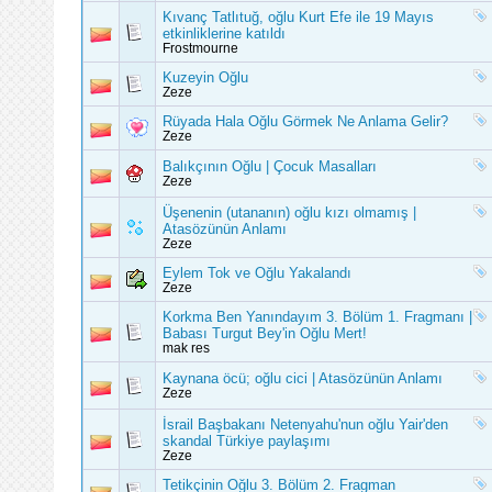
Kıvanç Tatlıtuğ, oğlu Kurt Efe ile 19 Mayıs
etkinliklerine katıldı
Frostmourne
Kuzeyin Oğlu
Zeze
Rüyada Hala Oğlu Görmek Ne Anlama Gelir?
Zeze
Balıkçının Oğlu | Çocuk Masalları
Zeze
Üşenenin (utananın) oğlu kızı olmamış |
Atasözünün Anlamı
Zeze
Eylem Tok ve Oğlu Yakalandı
Zeze
Korkma Ben Yanındayım 3. Bölüm 1. Fragmanı |
Babası Turgut Bey'in Oğlu Mert!
mak res
Kaynana öcü; oğlu cici | Atasözünün Anlamı
Zeze
İsrail Başbakanı Netenyahu'nun oğlu Yair'den
skandal Türkiye paylaşımı
Zeze
Tetikçinin Oğlu 3. Bölüm 2. Fragman