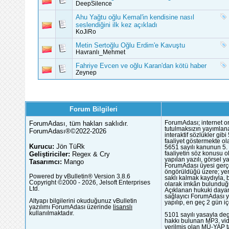
DeepSilence
Ahu Yağtu oğlu Kemal'in kendisine nasıl
seslendiğini ilk kez açıkladı
KoJiRo
Metin Sertoğlu Oğlu Erdim'e Kavuştu
Havranlı_Mehmet
Fahriye Evcen ve oğlu Karan'dan kötü haber
Zeynep
Forum Bilgileri
ForumAdası, tüm hakları saklıdır.
ForumAdası; internet or
tutulmaksızın yayımlana
ForumAdası®©2022-2026
interaktif sözlükler gi
faaliyet göstermekte ola
Kurucu:
Jön TüRk
5651 sayılı kanunun 5. 
Geliştiriciler:
Regex & Cry
faaliyetin söz konusu 
yapılan yazılı, görsel 
Tasarımcı:
Mango
ForumAdası üyesi gerçek
öngörüldüğü üzere; yer 
Powered by vBulletin® Version 3.8.6
saklı kalmak kaydıyla,
Copyright ©2000 - 2026, Jelsoft Enterprises
olarak imkân bulunduğu
Ltd.
Açıklanan hukuki dayan
sağlayıcı ForumAdası y
Altyapı bilgilerini okuduğunuz vBulletin
yapılıp, en geç 2 gün iç
yazılımı ForumAdası üzerinde
lisanslı
kullanılmaktadır.
5101 sayılı yasayla deg
hakkı bulunan MP3, vide
verilmiş olan MÜ-YAP ta