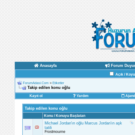
Anasayfa
Forum Duyur
Açık / Koy
ForumAdasi.Com
>
Etiketler
Takip edilen konu oğlu
Kayıt ol
Yardım
Ajan
Takip edilen konu oğlu
Konu / Konuyu Başlatan
Michael Jordan'ın oğlu Marcus Jordan'ın aşk
tatili
Frostmourne