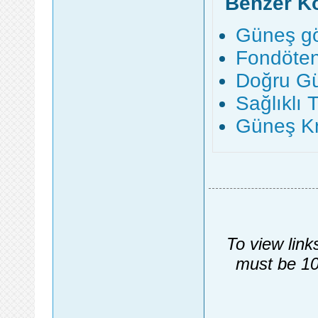
Benzer K
Güneş göz
Fondöten
Doğru Gü
Sağlıklı 
Güneş Kr
To view link
must be 10