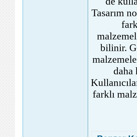
de kulla
Tasarım nok
far
malzemele
bilinir. 
malzemeler
daha 
Kullanıcıla
farklı mal