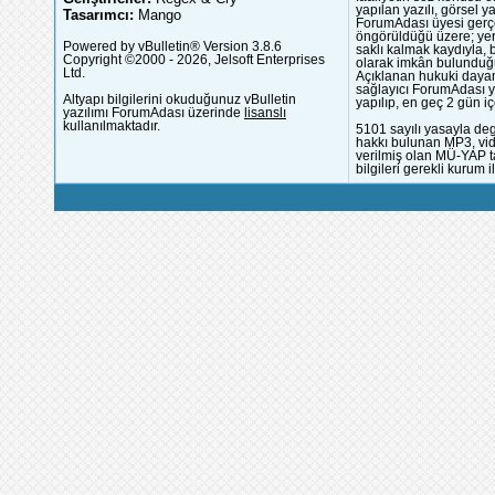
yapılan yazılı, görsel 
Tasarımcı:
Mango
ForumAdası üyesi gerçek
öngörüldüğü üzere; yer 
Powered by vBulletin® Version 3.8.6
saklı kalmak kaydıyla,
Copyright ©2000 - 2026, Jelsoft Enterprises
olarak imkân bulunduğu
Ltd.
Açıklanan hukuki dayan
sağlayıcı ForumAdası y
Altyapı bilgilerini okuduğunuz vBulletin
yapılıp, en geç 2 gün iç
yazılımı ForumAdası üzerinde
lisanslı
kullanılmaktadır.
5101 sayılı yasayla deg
hakkı bulunan MP3, vide
verilmiş olan MÜ-YAP ta
bilgileri gerekli kurum i