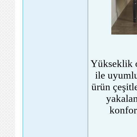
Yükseklik 
ile uyuml
ürün çeşit
yakalan
konforl