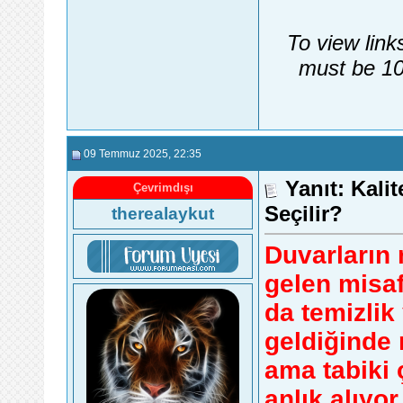
To view link
must be 10
09 Temmuz 2025
, 22:35
Yanıt: Kali
Çevrimdışı
Seçilir?
therealaykut
Duvarların 
gelen misafi
da temizlik
geldiğinde 
ama tabiki
anlık alıyo