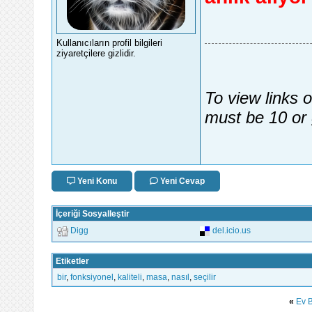
Kullanıcıların profil bilgileri
ziyaretçilere gizlidir.
To view links 
must be 10 or 
Yeni Konu
Yeni Cevap
İçeriği Sosyalleştir
Digg
del.icio.us
Etiketler
bir
,
fonksiyonel
,
kaliteli
,
masa
,
nasıl
,
seçilir
«
Ev 