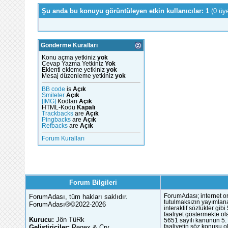
Şu anda bu konuyu görüntüleyen etkin kullanıcılar: 1
(0 üy
Gönderme Kuralları
Konu açma yetkiniz
yok
Cevap Yazma Yetkiniz
Yok
Eklenti ekleme yetkiniz
yok
Mesaj düzenleme yetkiniz
yok
BB code
is
Açık
Smileler
Açık
[IMG]
Kodları
Açık
HTML-Kodu
Kapalı
Trackbacks
are
Açık
Pingbacks
are
Açık
Refbacks
are
Açık
Forum Kuralları
Forum Bilgileri
ForumAdası, tüm hakları saklıdır.
ForumAdası; internet or
tutulmaksızın yayımlana
ForumAdası®©2022-2026
interaktif sözlükler gi
faaliyet göstermekte ola
Kurucu:
Jön TüRk
5651 sayılı kanunun 5. 
Geliştiriciler:
Regex & Cry
faaliyetin söz konusu 