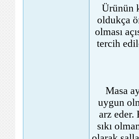
Ürünün k
oldukça ön
olması açı
tercih edi
Masa aya
uygun olm
arz eder.
sıkı olma
olarak sall