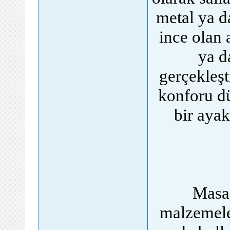
metal ya da
ince olan 
ya d
gerçekleşt
konforu dü
bir ayak
Masa 
malzemeler