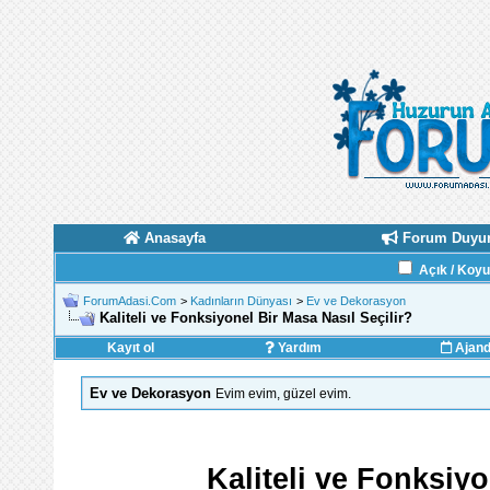
Anasayfa
Forum Duyur
Açık / Koy
ForumAdasi.Com
>
Kadınların Dünyası
>
Ev ve Dekorasyon
Kaliteli ve Fonksiyonel Bir Masa Nasıl Seçilir?
Kayıt ol
Yardım
Ajan
Ev ve Dekorasyon
Evim evim, güzel evim.
Kaliteli ve Fonksiyo