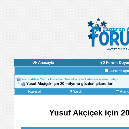
Anasayfa
Forum Duyur
Açık / Koy
ForumAdasi.Com
>
Genel ve Güncel
>
Spor Haberleri
>
Fenerbahçe
Yusuf Akçiçek için 20 milyonu gözden çıkardılar!
Kayıt ol
Yardım
Ajan
Yusuf Akçiçek için 2