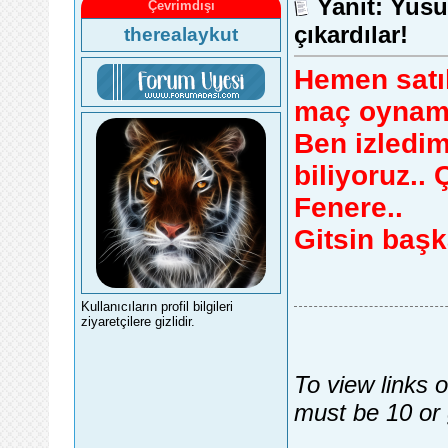
Yanıt: Yusu
Çevrimdışı
çıkardılar!
therealaykut
Hemen satıl
maç oynama
Ben izledim
biliyoruz..
Fenere..
Gitsin başk
Kullanıcıların profil bilgileri
ziyaretçilere gizlidir.
To view links 
must be 10 or 