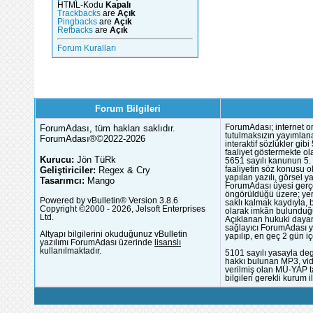
HTML-Kodu
Kapalı
Trackbacks
are
Açık
Pingbacks
are
Açık
Refbacks
are
Açık
Forum Kuralları
Forum Bilgileri
ForumAdası, tüm hakları saklıdır.
ForumAdası; internet or
tutulmaksızın yayımlana
ForumAdası®©2022-2026
interaktif sözlükler gi
faaliyet göstermekte ola
Kurucu:
Jön TüRk
5651 sayılı kanunun 5. 
Geliştiriciler:
Regex & Cry
faaliyetin söz konusu 
yapılan yazılı, görsel 
Tasarımcı:
Mango
ForumAdası üyesi gerçek
öngörüldüğü üzere; yer 
Powered by vBulletin® Version 3.8.6
saklı kalmak kaydıyla,
Copyright ©2000 - 2026, Jelsoft Enterprises
olarak imkân bulunduğu
Ltd.
Açıklanan hukuki dayan
sağlayıcı ForumAdası y
Altyapı bilgilerini okuduğunuz vBulletin
yapılıp, en geç 2 gün iç
yazılımı ForumAdası üzerinde
lisanslı
kullanılmaktadır.
5101 sayılı yasayla deg
hakkı bulunan MP3, vide
verilmiş olan MÜ-YAP ta
bilgileri gerekli kurum i