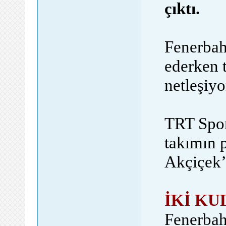
çıktı.
Fenerbah
ederken 
netleşiyo
TRT Spor'
takımın 
Akçiçek’
İKİ KU
Fenerbah