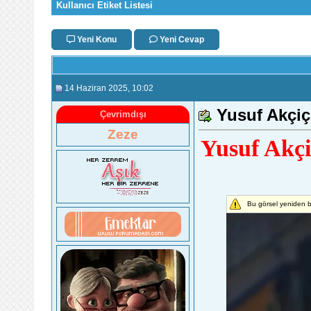
Kullanıcı Etiket Listesi
Yeni Konu
Yeni Cevap
14 Haziran 2025
, 10:02
Yusuf Akçiç
Çevrimdışı
Zeze
Yusuf Akçi
Bu görsel yeniden b