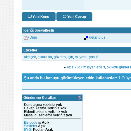
Yeni Konu
Yeni Cevap
İçeriği Sosyalleştir
Digg
del.icio.us
Etiketler
akçiçek
,
çıkardılar
,
gözden
,
için
,
milyonu
,
yusuf
«
Aziz Yıldırım isyan etti! "Çok kötü günler 
Şu anda bu konuyu görüntüleyen etkin kullanıcılar: 1
(0 üy
Gönderme Kuralları
Konu açma yetkiniz
yok
Cevap Yazma Yetkiniz
Yok
Eklenti ekleme yetkiniz
yok
Mesaj düzenleme yetkiniz
yok
BB code
is
Açık
Smileler
Açık
[IMG]
Kodları
Açık