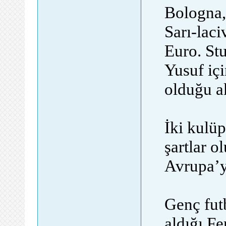
Bologna, 
Sarı-laci
Euro. Stu
Yusuf iç
olduğu ak
İki kulü
şartlar 
Avrupa’ya
Genç fut
aldığı Fe