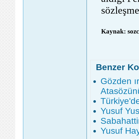
sözleşme
Kaynak: soz
Benzer Ko
Gözden ır
Atasözün
Türkiye'd
Yusuf Yu
Sabahattin
Yusuf Hay