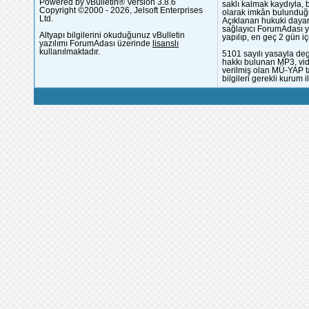
Powered by vBulletin® Version 3.8.6
saklı kalmak kaydıyla,
Copyright ©2000 - 2026, Jelsoft Enterprises
olarak imkân bulunduğu
Ltd.
Açıklanan hukuki dayan
sağlayıcı ForumAdası y
Altyapı bilgilerini okuduğunuz vBulletin
yapılıp, en geç 2 gün iç
yazılımı ForumAdası üzerinde
lisanslı
kullanılmaktadır.
5101 sayılı yasayla deg
hakkı bulunan MP3, vide
verilmiş olan MÜ-YAP ta
bilgileri gerekli kurum i