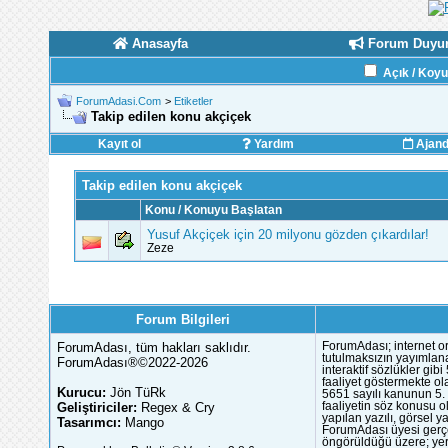
Anasayfa
Forum Duyur
Açık / Koy
ForumAdasi.Com
>
Etiketler
Takip edilen konu akçiçek
Kayıt ol
Yardım
Ajan
Takip edilen konu akçiçek
Konu / Konuyu Başlatan
Yusuf Akçiçek için 20 milyonu gözden çıkardılar!
Zeze
Forum Bilgileri
ForumAdası, tüm hakları saklıdır.
ForumAdası; internet or
tutulmaksızın yayımlana
ForumAdası®©2022-2026
interaktif sözlükler gi
faaliyet göstermekte ola
Kurucu:
Jön TüRk
5651 sayılı kanunun 5. 
Geliştiriciler:
Regex & Cry
faaliyetin söz konusu 
yapılan yazılı, görsel 
Tasarımcı:
Mango
ForumAdası üyesi gerçek
öngörüldüğü üzere; yer 