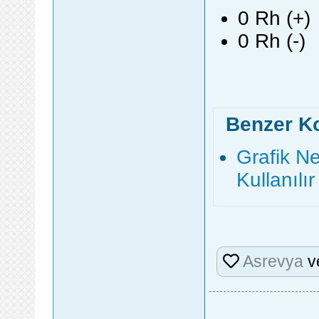
0 Rh (+)
0 Rh (-)
Benzer K
Grafik N
Kullanılır
Asrevya
v