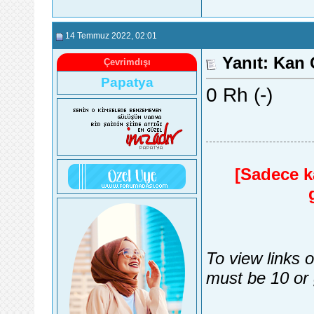
14 Temmuz 2022
, 02:01
Yanıt: Kan
Çevrimdışı
Papatya
0 Rh (-)
[Sadece ka
To view links 
must be 10 or 