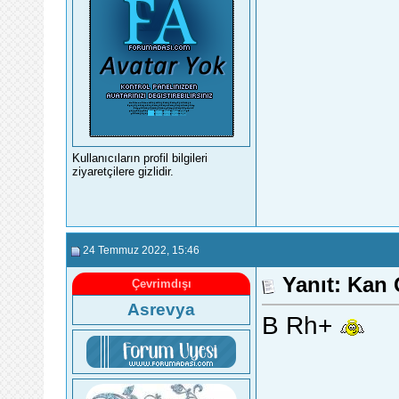
Kullanıcıların profil bilgileri
ziyaretçilere gizlidir.
24 Temmuz 2022
, 15:46
Yanıt: Kan
Çevrimdışı
Asrevya
B Rh+