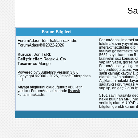
Sa
Forum Bilgileri
ForumAdası, tüm hakları saklıdır.
ForumAdası; internet or
tutulmaksızın yayımlana
ForumAdası®©2022-2026
interaktif sözlükler gi
faaliyet göstermekte ola
Kurucu:
Jön TüRk
5651 sayılı kanunun 5. 
Geliştiriciler:
Regex & Cry
faaliyetin söz konusu 
yapılan yazılı, görsel 
Tasarımcı:
Mango
ForumAdası üyesi gerçek
öngörüldüğü üzere; yer 
Powered by vBulletin® Version 3.8.6
saklı kalmak kaydıyla,
Copyright ©2000 - 2026, Jelsoft Enterprises
olarak imkân bulunduğu
Ltd.
Açıklanan hukuki dayan
sağlayıcı ForumAdası y
Altyapı bilgilerini okuduğunuz vBulletin
yapılıp, en geç 2 gün iç
yazılımı ForumAdası üzerinde
lisanslı
kullanılmaktadır.
5101 sayılı yasayla deg
hakkı bulunan MP3, vide
verilmiş olan MÜ-YAP ta
bilgileri gerekli kurum i