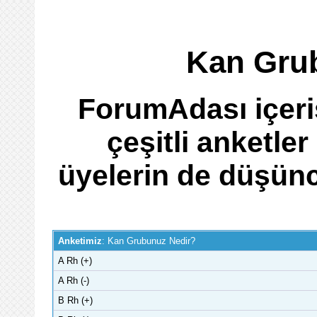
Kan Gru
ForumAdası içeri
çeşitli anketle
üyelerin de düşünce
Anketimiz
: Kan Grubunuz Nedir?
A Rh (+)
A Rh (-)
B Rh (+)