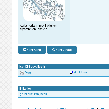
Kullanıcıların profil bilgileri
ziyaretçilere gizlidir.
Yeni Konu
Yeni Cevap
İçeriği Sosyalleştir
Digg
del.icio.us
Etiketler
grubunuz
,
kan
,
nedir