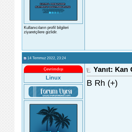
Kullanıcıların profil bilgileri
ziyaretçilere gizlidir.
14 Temmuz 2022
, 23:24
Yanıt: Kan
Çevrimdışı
Linux
B Rh (+)