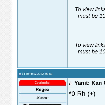
To view link
must be 10
To view link
must be 10
14 Temmuz 2022
, 01:53
Yanıt: Kan
Çevrimdışı
Regex
*0 Rh (+)
JConsult