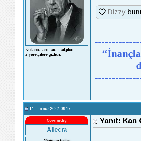
Dizzy
bunu
-------------
Kullanıcıların profil bilgileri
“İnançlar
ziyaretçilere gizlidir.
d
-------------
14 Temmuz 2022
, 09:17
Yanıt: Kan
Çevrimdışı
Allecra
Crois en toi! ✨