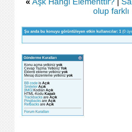
«
Aşk Hangi Elementtir?
|
Sa
olup farklı
Şu anda bu konuyu görüntüleyen etkin kullanıcılar: 1
(0 üy
Gönderme Kuralları
Konu açma yetkiniz
yok
Cevap Yazma Yetkiniz
Yok
Eklenti ekleme yetkiniz
yok
Mesaj düzenleme yetkiniz
yok
BB code
is
Açık
Smileler
Açık
[IMG]
Kodları
Açık
HTML-Kodu
Kapalı
Trackbacks
are
Açık
Pingbacks
are
Açık
Refbacks
are
Açık
Forum Kuralları