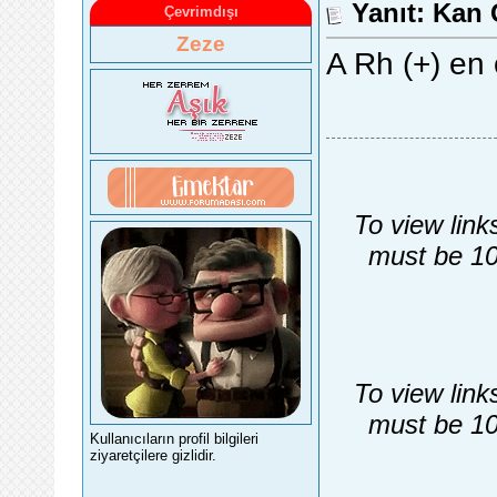
Yanıt: Kan
Çevrimdışı
Zeze
A Rh (+) en
To view link
must be 10
To view link
must be 10
Kullanıcıların profil bilgileri
ziyaretçilere gizlidir.