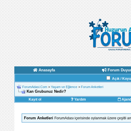
Anasayfa
Forum Duyur
Açık / Koy
ForumAdasi.Com
>
Yaşam ve Eğlence
>
Forum Anketleri
Kan Grubunuz Nedir?
Kayıt ol
Yardım
Ajan
Forum Anketleri
ForumAdası içerisinde oylanmak üzere çeşitli ank