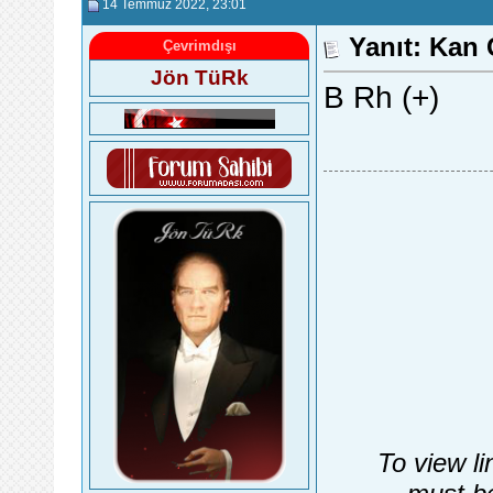
14 Temmuz 2022
, 23:01
Yanıt: Kan
Çevrimdışı
Jön TüRk
B Rh (+)
To view li