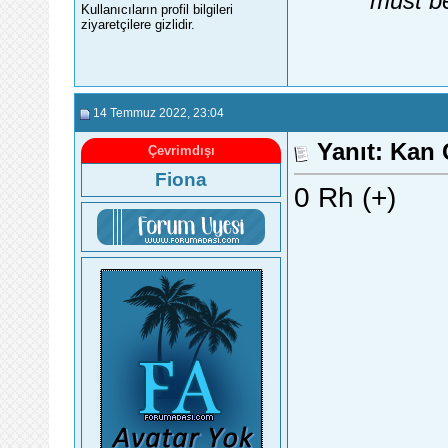
must be
Kullanıcıların profil bilgileri
ziyaretçilere gizlidir.
14 Temmuz 2022
, 23:04
Yanıt: Kan
Çevrimdışı
Fiona
0 Rh (+)