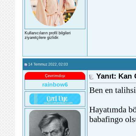
Kullanıcıların profil bilgileri
ziyaretçilere gizlidir.
14 Temmuz 2022
, 02:03
Yanıt: Kan
Çevrimdışı
rainbow6
Ben en talihs
Hayatımda böy
babafingo ol