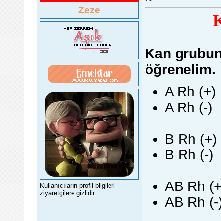
Zeze
Kan grubun
öğrenelim.
A Rh (+)
A Rh (-)
B Rh (+)
B Rh (-)
AB Rh (+
Kullanıcıların profil bilgileri
ziyaretçilere gizlidir.
AB Rh (-