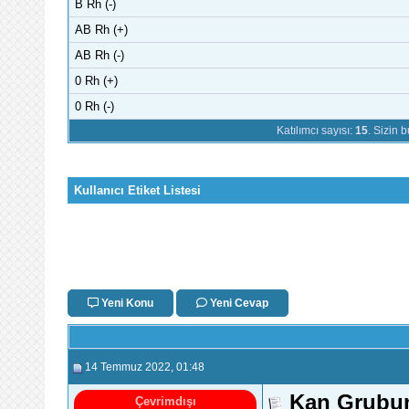
B Rh (-)
AB Rh (+)
AB Rh (-)
0 Rh (+)
0 Rh (-)
Katılımcı sayısı:
15
. Sizin 
Kullanıcı Etiket Listesi
Yeni Konu
Yeni Cevap
14 Temmuz 2022
, 01:48
Kan Grubu
Çevrimdışı