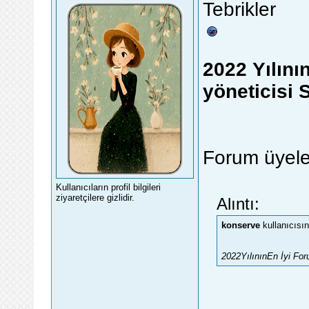
Tebrikler
2022 Yılını
yöneticisi 
Forum üyeler
Kullanıcıların profil bilgileri
ziyaretçilere gizlidir.
Alıntı:
konserve
kullanıcısın
2022YılınınEn İyi For