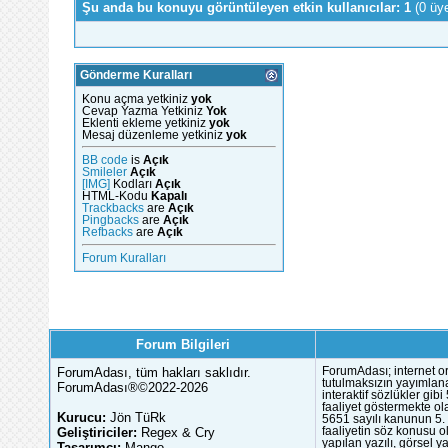
Şu anda bu konuyu görüntüleyen etkin kullanıcılar: 1
(0 üy
Gönderme Kuralları
Konu açma yetkiniz
yok
Cevap Yazma Yetkiniz
Yok
Eklenti ekleme yetkiniz
yok
Mesaj düzenleme yetkiniz
yok
BB code
is
Açık
Smileler
Açık
[IMG]
Kodları
Açık
HTML-Kodu
Kapalı
Trackbacks
are
Açık
Pingbacks
are
Açık
Refbacks
are
Açık
Forum Kuralları
Forum Bilgileri
ForumAdası, tüm hakları saklıdır.
ForumAdası; internet or
tutulmaksızın yayımlana
ForumAdası®©2022-2026
interaktif sözlükler gi
faaliyet göstermekte ola
Kurucu:
Jön TüRk
5651 sayılı kanunun 5. 
Geliştiriciler:
Regex & Cry
faaliyetin söz konusu 
yapılan yazılı, görsel 
Tasarımcı:
Mango