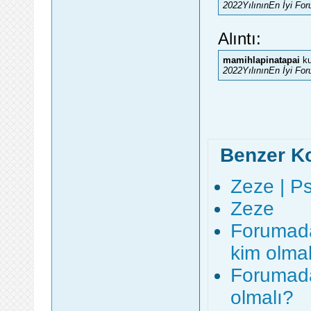
2022YılınınEn İyi Fo
Alıntı:
mamihlapinatapai
ku
2022YılınınEn İyi Fo
Benzer K
Zeze | Ps
Zeze
Forumada
kim olma
Forumadas
olmalı?