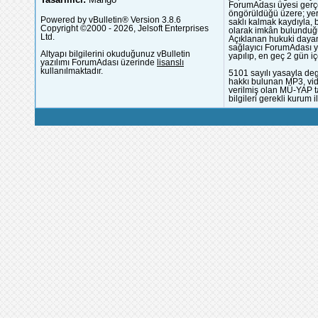
ForumAdası üyesi gerçek
öngörüldüğü üzere; yer 
Powered by vBulletin® Version 3.8.6
saklı kalmak kaydıyla,
Copyright ©2000 - 2026, Jelsoft Enterprises
olarak imkân bulunduğu
Ltd.
Açıklanan hukuki dayan
sağlayıcı ForumAdası y
Altyapı bilgilerini okuduğunuz vBulletin
yapılıp, en geç 2 gün iç
yazılımı ForumAdası üzerinde
lisanslı
kullanılmaktadır.
5101 sayılı yasayla deg
hakkı bulunan MP3, vide
verilmiş olan MÜ-YAP ta
bilgileri gerekli kurum i