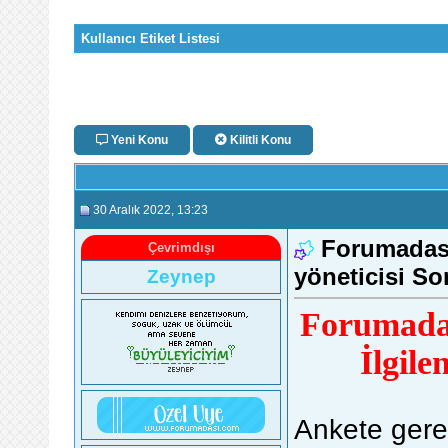
Kullanıcı Etiket Listesi
Yeni Konu
Kilitli Konu
30 Aralık 2022
, 13:23
Forumadası
Çevrimdışı
yöneticisi S
Zeynep
Forumadas
İlgile
Ankete gere