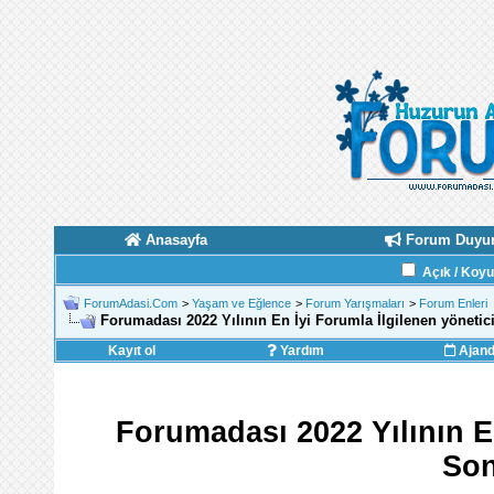
Anasayfa
Forum Duyur
Açık / Koy
ForumAdasi.Com
>
Yaşam ve Eğlence
>
Forum Yarışmaları
>
Forum Enleri
Forumadası 2022 Yılının En İyi Forumla İlgilenen yönetic
Kayıt ol
Yardım
Ajan
Forumadası 2022 Yılının En
Son