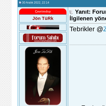
30 Aralık 2022
, 22:14
Yanıt: Foru
Çevrimdışı
İlgilenen yön
Jön TüRk
Tebrikler @