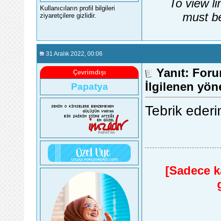
To view li
Kullanıcıların profil bilgileri
must be
ziyaretçilere gizlidir.
31 Aralık 2022
, 00:06
Yanıt: Foru
Çevrimdışı
İlgilenen yön
Papatya
Tebrik eder
[Sadece ka