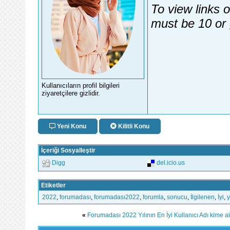
To view links 
must be 10 or 
Kullanıcıların profil bilgileri
ziyaretçilere gizlidir.
Yeni Konu
Kilitli Konu
İçeriği Sosyalleştir
Digg
del.icio.us
Etiketler
2022
,
forumadası
,
forumadası2022
,
forumla
,
sonucu
,
İlgilenen
,
İyi
,
y
«
Forumadası 2022 Yılının En İyi Kullanıcı Adı kime ai