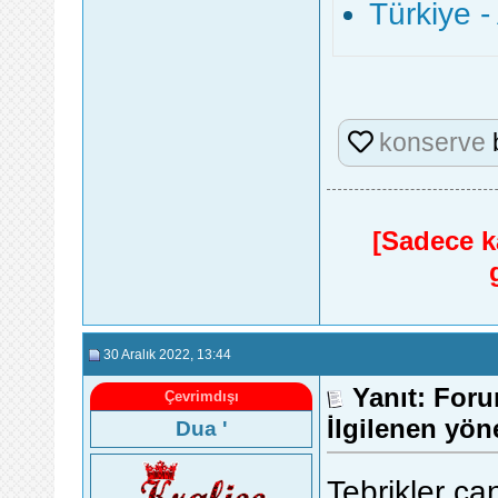
Türkiye 
konserve
[Sadece ka
30 Aralık 2022
, 13:44
Yanıt: Foru
Çevrimdışı
İlgilenen yön
Dua '
Tebrikler c