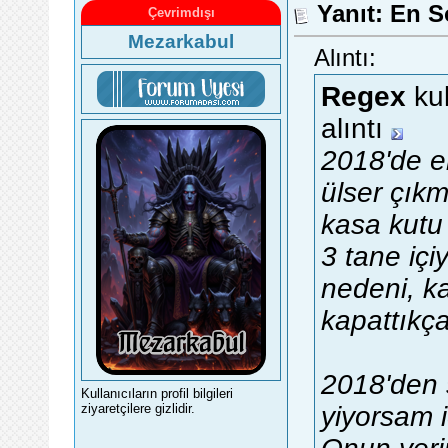
Yanıt: En S
Çevrimdışı
Mezarkabul
Alıntı:
Regex
kul
alıntı
2018'de e
ülser çık
kasa kutu
3 tane iç
nedeni, ka
kapattıkç
2018'den 
Kullanıcıların profil bilgileri
yiyorsam 
ziyaretçilere gizlidir.