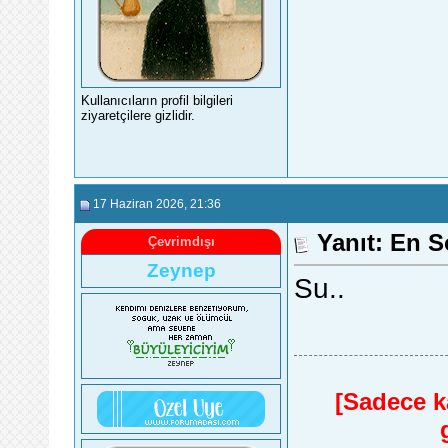
Kullanıcıların profil bilgileri
ziyaretçilere gizlidir.
17 Haziran 2026
, 21:36
Yanıt: En S
Çevrimdışı
Zeynep
Su..
[Sadece ka