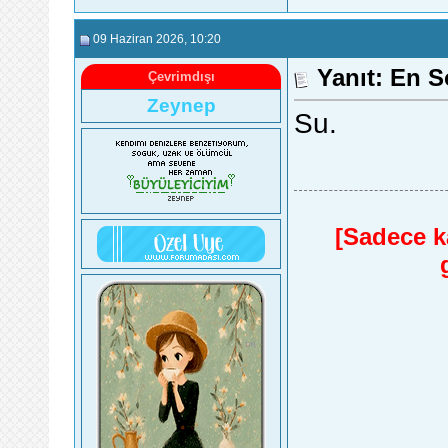
09 Haziran 2026
, 10:20
Yanıt: En S
Çevrimdışı
Zeynep
Su.
[Sadece ka