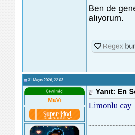
Ben de genel
alıyorum.
Regex
bun
31 Mayıs 2026
, 22:03
Yanıt: En S
Çevrimiçi
MaVi
Limonlu cay