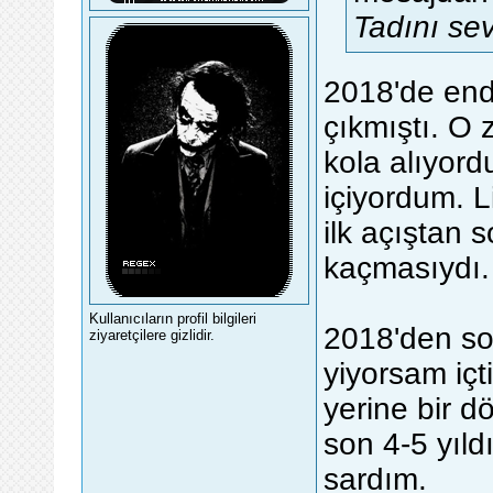
Tadını se
2018'de endo
çıkmıştı. O
kola alıyor
içiyordum. 
ilk açıştan 
kaçmasıydı.
Kullanıcıların profil bilgileri
2018'den so
ziyaretçilere gizlidir.
yiyorsam iç
yerine bir 
son 4-5 yıl
sardım.