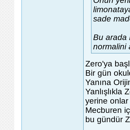
Onun yeri
limonataya
sade mad
Bu arada b
normalini 
Zero'ya baş
Bir gün okul
Yanına Oriji
Yanlışlıkla 
yerine onlar
Mecburen iç
bu gündür Z