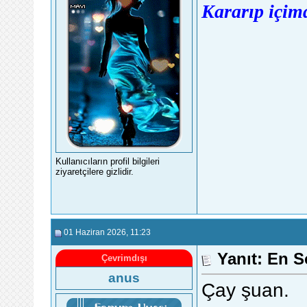
Kararıp içimd
Kullanıcıların profil bilgileri
ziyaretçilere gizlidir.
01 Haziran 2026
, 11:23
Yanıt: En S
Çevrimdışı
anus
Çay şuan.