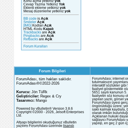
Konu açma yetkiniz
yok
Cevap Yazma Yetkiniz
Yok
Eklenti ekleme yetkiniz
yok
Mesaj düzenleme yetkiniz
yok
BB code
is
Açık
Smileler
Açık
[IMG]
Kodları
Açık
HTML-Kodu
Kapalı
Trackbacks
are
Açık
Pingbacks
are
Açık
Refbacks
are
Açık
Forum Kuralları
Forum Bilgileri
ForumAdası, tüm hakları saklıdır.
ForumAdası; internet or
tutulmaksızın yayımlana
ForumAdası®©2022-2026
interaktif sözlükler gi
faaliyet göstermekte ola
Kurucu:
Jön TüRk
5651 sayılı kanunun 5. 
Geliştiriciler:
Regex & Cry
faaliyetin söz konusu 
yapılan yazılı, görsel 
Tasarımcı:
Mango
ForumAdası üyesi gerçek
öngörüldüğü üzere; yer 
Powered by vBulletin® Version 3.8.6
saklı kalmak kaydıyla,
Copyright ©2000 - 2026, Jelsoft Enterprises
olarak imkân bulunduğu
Ltd.
Açıklanan hukuki dayan
sağlayıcı ForumAdası y
Altyapı bilgilerini okuduğunuz vBulletin
yapılıp, en geç 2 gün iç
yazılımı ForumAdası üzerinde
lisanslı