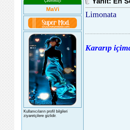
Yanıt: En S
Çevrimiçi
MaVi
Limonata
Kararıp içimd
Kullanıcıların profil bilgileri
ziyaretçilere gizlidir.