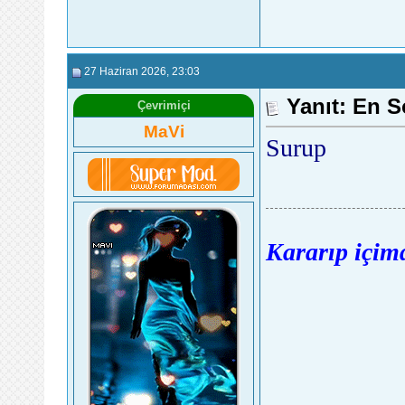
27 Haziran 2026
, 23:03
Yanıt: En S
Çevrimiçi
MaVi
Surup
Kararıp içimd