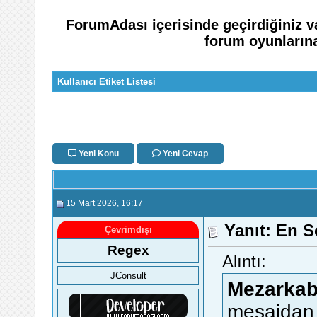
ForumAdası içerisinde geçirdiğiniz v
forum oyunlarına 
Kullanıcı Etiket Listesi
Yeni Konu
Yeni Cevap
15 Mart 2026
, 16:17
Yanıt: En S
Çevrimdışı
Regex
Alıntı:
JConsult
Mezarkab
mesajdan 