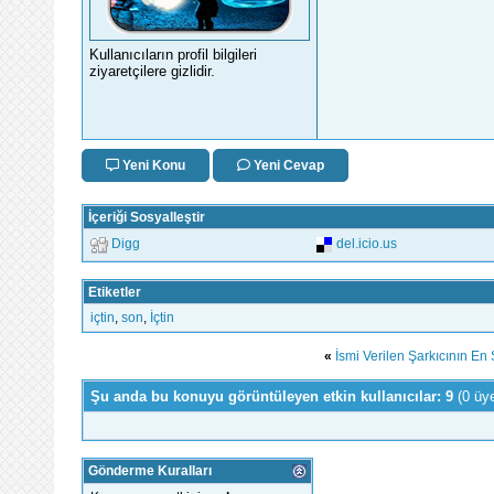
Kullanıcıların profil bilgileri
ziyaretçilere gizlidir.
Yeni Konu
Yeni Cevap
İçeriği Sosyalleştir
Digg
del.icio.us
Etiketler
içtin
,
son
,
İçtin
«
İsmi Verilen Şarkıcının En 
Şu anda bu konuyu görüntüleyen etkin kullanıcılar: 9
(0 üy
Gönderme Kuralları