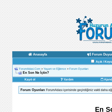
Anasayfa
Forum Duyur
Açık / Koy
ForumAdasi.Com
>
Yaşam ve Eğlence
>
Forum Oyunları
En Son Ne İçtin?
Kayıt ol
Yardım
Ajan
Forum Oyunları
ForumAdası içerisinde geçirdiğiniz vakti daha eğl
En S