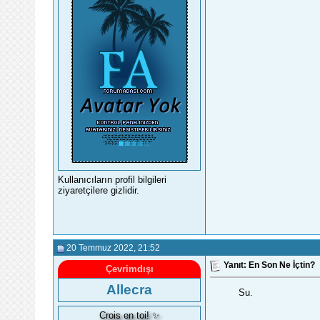
Kullanıcıların profil bilgileri
ziyaretçilere gizlidir.
20 Temmuz 2022
, 21:52
Yanıt: En Son Ne İçtin?
Çevrimdışı
Allecra
Su.
Crois en toi! ✨