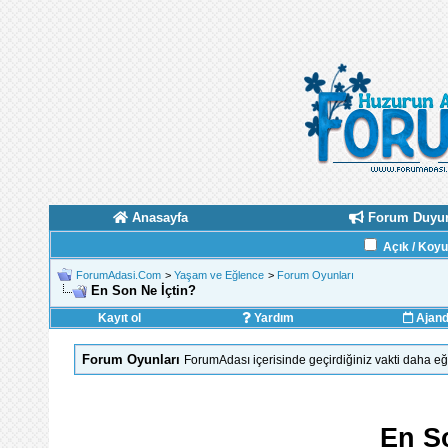
Anasayfa
Forum Duyur
Açık / Koy
ForumAdasi.Com
>
Yaşam ve Eğlence
>
Forum Oyunları
En Son Ne İçtin?
Kayıt ol
Yardım
Ajan
Forum Oyunları
ForumAdası içerisinde geçirdiğiniz vakti daha eğl
En S