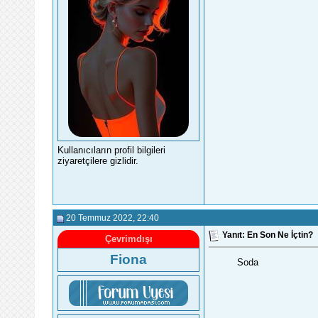
Kullanıcıların profil bilgileri
ziyaretçilere gizlidir.
20 Temmuz 2022
, 22:40
Yanıt: En Son Ne İçtin?
Çevrimdışı
Fiona
Soda