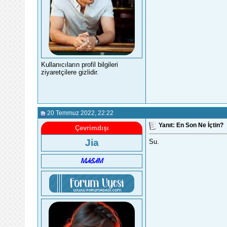
Kullanıcıların profil bilgileri
ziyaretçilere gizlidir.
20 Temmuz 2022
, 22:22
Yanıt: En Son Ne İçtin?
Çevrimdışı
Jia
Su.
ᎷᏗᎴᏗᎷ