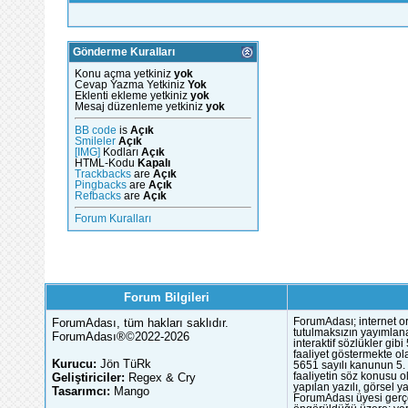
Gönderme Kuralları
Konu açma yetkiniz
yok
Cevap Yazma Yetkiniz
Yok
Eklenti ekleme yetkiniz
yok
Mesaj düzenleme yetkiniz
yok
BB code
is
Açık
Smileler
Açık
[IMG]
Kodları
Açık
HTML-Kodu
Kapalı
Trackbacks
are
Açık
Pingbacks
are
Açık
Refbacks
are
Açık
Forum Kuralları
Forum Bilgileri
ForumAdası, tüm hakları saklıdır.
ForumAdası; internet or
tutulmaksızın yayımlana
ForumAdası®©2022-2026
interaktif sözlükler gi
faaliyet göstermekte ola
Kurucu:
Jön TüRk
5651 sayılı kanunun 5. 
Geliştiriciler:
Regex & Cry
faaliyetin söz konusu 
yapılan yazılı, görsel 
Tasarımcı:
Mango
ForumAdası üyesi gerçek