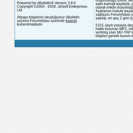
öngörüldüğü üzere; yer 
Powered by vBulletin® Version 3.8.6
saklı kalmak kaydıyla,
Copyright ©2000 - 2026, Jelsoft Enterprises
olarak imkân bulunduğu
Ltd.
Açıklanan hukuki dayan
sağlayıcı ForumAdası y
Altyapı bilgilerini okuduğunuz vBulletin
yapılıp, en geç 2 gün iç
yazılımı ForumAdası üzerinde
lisanslı
kullanılmaktadır.
5101 sayılı yasayla deg
hakkı bulunan MP3, vide
verilmiş olan MÜ-YAP ta
bilgileri gerekli kurum i