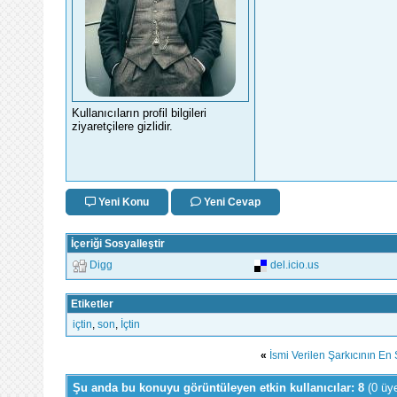
Kullanıcıların profil bilgileri
ziyaretçilere gizlidir.
Yeni Konu
Yeni Cevap
İçeriği Sosyalleştir
Digg
del.icio.us
Etiketler
içtin
,
son
,
İçtin
«
İsmi Verilen Şarkıcının En 
Şu anda bu konuyu görüntüleyen etkin kullanıcılar: 8
(0 üy