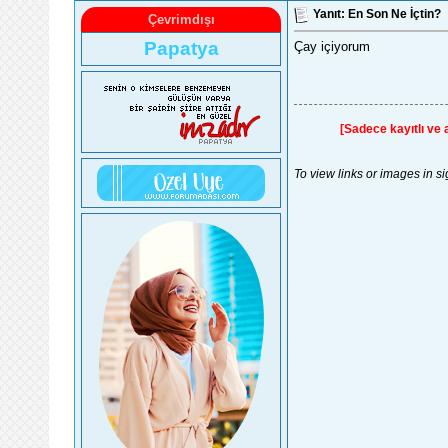
Yanıt: En Son Ne İçtin?
Çevrimdışı
Papatya
Çay içiyorum
[Sadece kayıtlı ve ak
To view links or images in s