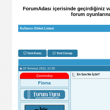
ForumAdası içerisinde geçirdiğiniz v
forum oyunlarına 
Kullanıcı Etiket Listesi
Yeni Konu
Yeni Cevap
20 Temmuz 2022
, 21:50
En Son Ne İçtin?
Çevrimdışı
Fiona