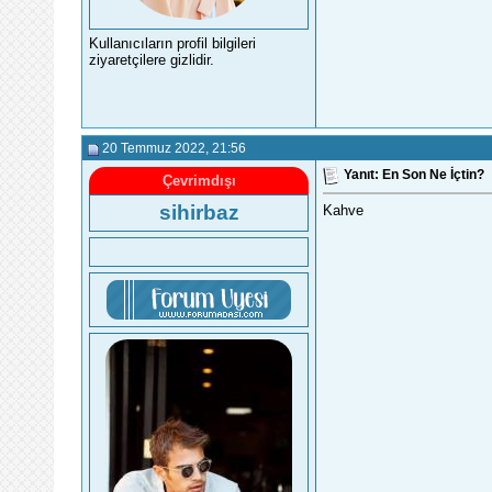
Kullanıcıların profil bilgileri
ziyaretçilere gizlidir.
20 Temmuz 2022
, 21:56
Yanıt: En Son Ne İçtin?
Çevrimdışı
sihirbaz
Kahve
Unutmak mı kolay, affetmek mi kolay?