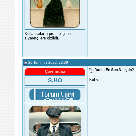
Kullanıcıların profil bilgileri
ziyaretçilere gizlidir.
20 Temmuz 2022
, 23:39
Yanıt: En Son Ne İçtin?
Çevrimdışı
S.HO
Kahve