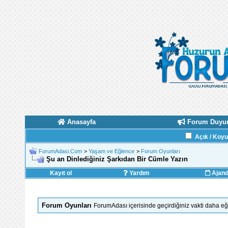
Anasayfa
Forum Duyur
Açık / Koy
ForumAdasi.Com
>
Yaşam ve Eğlence
>
Forum Oyunları
Şu an Dinlediğiniz Şarkıdan Bir Cümle Yazın
Kayıt ol
Yardım
Ajan
Forum Oyunları
ForumAdası içerisinde geçirdiğiniz vakti daha eğl