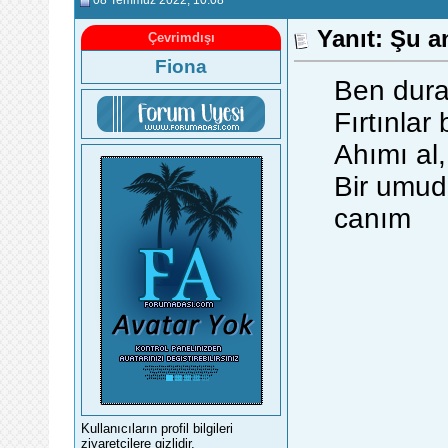
08 Temmuz 2022
, 10:08
Yanıt: Şu a
Çevrimdışı
Fiona
Ben dura
Fırtınlar
Ahımı al,
Bir umud
canım
Kullanıcıların profil bilgileri
ziyaretçilere gizlidir.