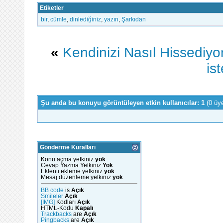
Etiketler
bir
,
cümle
,
dinlediğiniz
,
yazın
,
Şarkıdan
«
Kendinizi Nasıl Hissediy
is
Şu anda bu konuyu görüntüleyen etkin kullanıcılar: 1
(0 üy
Gönderme Kuralları
Konu açma yetkiniz
yok
Cevap Yazma Yetkiniz
Yok
Eklenti ekleme yetkiniz
yok
Mesaj düzenleme yetkiniz
yok
BB code
is
Açık
Smileler
Açık
[IMG]
Kodları
Açık
HTML-Kodu
Kapalı
Trackbacks
are
Açık
Pingbacks
are
Açık