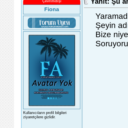
Yanıt: Şu a
Çevrimdışı
Fiona
Yaramadı
Şeyin adı
Bize niye
Soruyor
Kullanıcıların profil bilgileri
ziyaretçilere gizlidir.