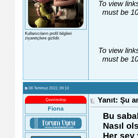
To view link
must be 10
Kullanıcıların profil bilgileri
ziyaretçilere gizlidir.
To view link
must be 10
08 Temmuz 2022
, 09:10
Yanıt: Şu a
Çevrimdışı
Fiona
Bu sabah
Nasıl ols
Her şey 