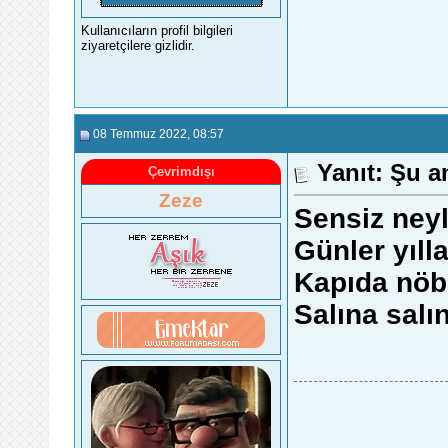
Kullanıcıların profil bilgileri
ziyaretçilere gizlidir.
08 Temmuz 2022
, 08:57
Yanıt: Şu a
Çevrimdışı
Zeze
Sensiz ney
Günler yıll
Kapıda nöbe
Salına salı