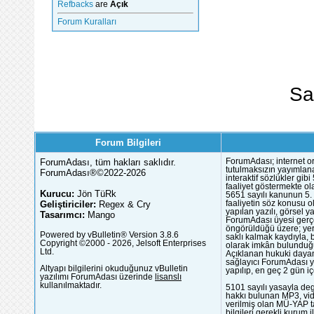
Refbacks
are
Açık
Forum Kuralları
Sa
Forum Bilgileri
ForumAdası, tüm hakları saklıdır.
ForumAdası; internet or
tutulmaksızın yayımlana
ForumAdası®©2022-2026
interaktif sözlükler gi
faaliyet göstermekte ola
Kurucu:
Jön TüRk
5651 sayılı kanunun 5. 
Geliştiriciler:
Regex & Cry
faaliyetin söz konusu 
yapılan yazılı, görsel 
Tasarımcı:
Mango
ForumAdası üyesi gerçek
öngörüldüğü üzere; yer 
Powered by vBulletin® Version 3.8.6
saklı kalmak kaydıyla,
Copyright ©2000 - 2026, Jelsoft Enterprises
olarak imkân bulunduğu
Ltd.
Açıklanan hukuki dayan
sağlayıcı ForumAdası y
Altyapı bilgilerini okuduğunuz vBulletin
yapılıp, en geç 2 gün iç
yazılımı ForumAdası üzerinde
lisanslı
kullanılmaktadır.
5101 sayılı yasayla deg
hakkı bulunan MP3, vide
verilmiş olan MÜ-YAP ta
bilgileri gerekli kurum i