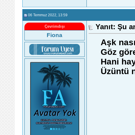
06 Temmuz 2022
, 13:59
Yanıt: Şu a
Çevrimdışı
Fiona
Aşk nasıl
Göz göre
Hani hay
Üzüntü n