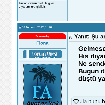
Kullanıcıların profil bilgileri
ziyaretçilere gizlidir.
08 Temmuz 2022
, 14:09
Yanıt: Şu a
Çevrimdışı
Fiona
Gelmesen
His diya
Ne send
Bugün d
düştü y
Jia
bunu b