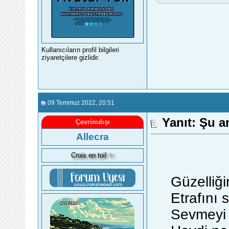
Kullanıcıların profil bilgileri
ziyaretçilere gizlidir.
09 Temmuz 2022
, 20:51
Yanıt: Şu a
Çevrimdışı
Allecra
Crois en toi! ✨
Güzelliğ
Etrafını 
Sevmeyi 