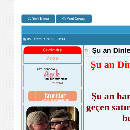
Yeni Konu
Yeni Cevap
05 Temmuz 2022
, 13:33
Şu an Dinle
Çevrimdışı
Zeze
Şu an Di
Şu an han
geçen satı
b