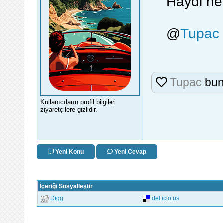
Haydi ne
@
Tupac
Tupac
bun
Kullanıcıların profil bilgileri
ziyaretçilere gizlidir.
Yeni Konu
Yeni Cevap
İçeriği Sosyalleştir
Digg
del.icio.us