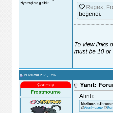
ziyaretçilere gizlidir.
Regex
,
Fr
beğendi.
To view links 
must be 10 or 
19 Temmuz 2025
, 07:07
Yanıt: Foru
Çevrimdışı
Frostmourne
Alıntı:
Mazikeen
kullanıcısı
@
Frostmourne
@
ther