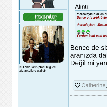
Alıntı:
therealaykut
kullanıc
Bence o iş artık öyle
therealaykut - Mazik
Yordun beni cadı kı
Bence de siz
aranızda da
Değil mi ya
Kullanıcıların profil bilgileri
ziyaretçilere gizlidir.
Catherine