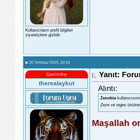
Kullanıcıların profil bilgileri
ziyaretçilere gizlidir.
20 Temmuz 2025
, 20:54
Yanıt: Foru
Çevrimdışı
therealaykut
Alıntı:
Zenobia
kullanıcısını
Zeze ve regex üstüne 
Maşallah on