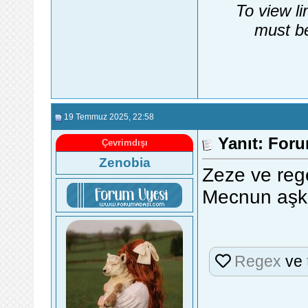
To view li
must be
19 Temmuz 2025
, 22:58
Yanıt: Foru
Çevrimdışı
Zenobia
Zeze ve reg
Mecnun aşkı
Regex
ve