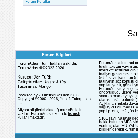
Forum Kuralları
Sa
Forum Bilgileri
ForumAdası, tüm hakları saklıdır.
ForumAdası; internet or
tutulmaksızın yayımlana
ForumAdası®©2022-2026
interaktif sözlükler gi
faaliyet göstermekte ola
Kurucu:
Jön TüRk
5651 sayılı kanunun 5. 
Geliştiriciler:
Regex & Cry
faaliyetin söz konusu 
yapılan yazılı, görsel 
Tasarımcı:
Mango
ForumAdası üyesi gerçek
öngörüldüğü üzere; yer 
Powered by vBulletin® Version 3.8.6
saklı kalmak kaydıyla,
Copyright ©2000 - 2026, Jelsoft Enterprises
olarak imkân bulunduğu
Ltd.
Açıklanan hukuki dayan
sağlayıcı ForumAdası y
Altyapı bilgilerini okuduğunuz vBulletin
yapılıp, en geç 2 gün iç
yazılımı ForumAdası üzerinde
lisanslı
kullanılmaktadır.
5101 sayılı yasayla deg
hakkı bulunan MP3, vide
verilmiş olan MÜ-YAP ta
bilgileri gerekli kurum i