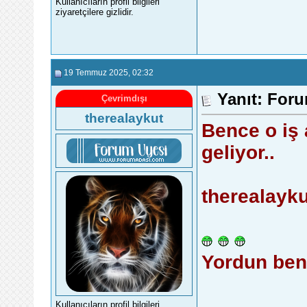
Kullanıcıların profil bilgileri
ziyaretçilere gizlidir.
19 Temmuz 2025
, 02:32
Yanıt: Foru
Çevrimdışı
therealaykut
Bence o iş a
geliyor..
therealayku
Yordun beni
Kullanıcıların profil bilgileri