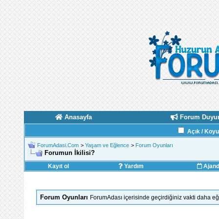
Anasayfa
Forum Duyur
Açık / Koy
ForumAdasi.Com
>
Yaşam ve Eğlence
>
Forum Oyunları
Forumun İkilisi?
Kayıt ol
Yardım
Ajan
Forum Oyunları
ForumAdası içerisinde geçirdiğiniz vakti daha eğl