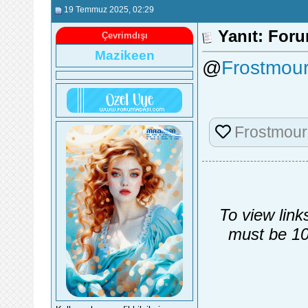
19 Temmuz 2025
, 02:29
Yanıt: Foru
Çevrimdışı
Mazikeen
@
Frostmou
Frostmou
To view link
must be 10