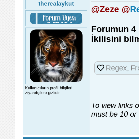
therealaykut
@Zeze @
R
Forumun 4 l
İkilisini bi
Regex
,
Fr
Kullanıcıların profil bilgileri
ziyaretçilere gizlidir.
To view links 
must be 10 or 