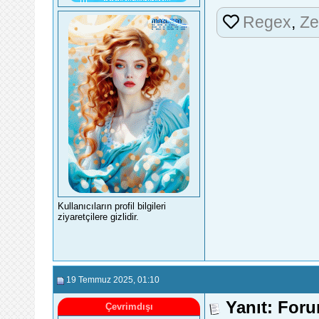
Regex
,
Ze
Kullanıcıların profil bilgileri
ziyaretçilere gizlidir.
19 Temmuz 2025
, 01:10
Yanıt: Foru
Çevrimdışı