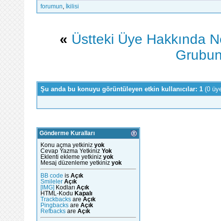
forumun
,
İkilisi
«
Üstteki Üye Hakkında N
Grubun
Şu anda bu konuyu görüntüleyen etkin kullanıcılar: 1
(0 üy
Gönderme Kuralları
Konu açma yetkiniz
yok
Cevap Yazma Yetkiniz
Yok
Eklenti ekleme yetkiniz
yok
Mesaj düzenleme yetkiniz
yok
BB code
is
Açık
Smileler
Açık
[IMG]
Kodları
Açık
HTML-Kodu
Kapalı
Trackbacks
are
Açık
Pingbacks
are
Açık
Refbacks
are
Açık