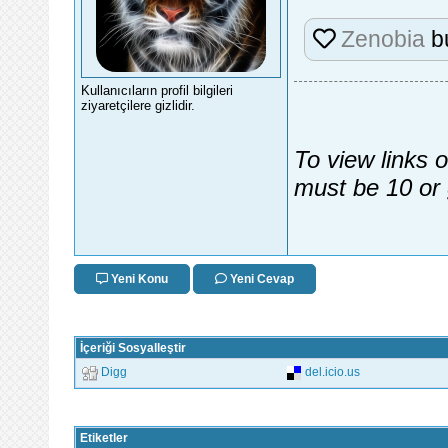
Zenobia
b
Kullanıcıların profil bilgileri
ziyaretçilere gizlidir.
To view links 
must be 10 or 
Yeni Konu
Yeni Cevap
İçeriği Sosyalleştir
Digg
del.icio.us
Etiketler