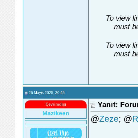
To view li
must be
To view li
must be
26 Mayıs 2025
, 20:45
Yanıt: Foru
Çevrimdışı
Mazikeen
@
Zeze
; @
R