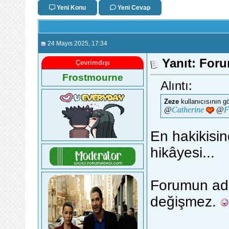
Yeni Konu
Yeni Cevap
24 Mayıs 2025
, 17:34
Yanıt: Foru
Çevrimdışı
Frostmourne
Alıntı:
Zeze
kullanıcısının g
@
Catherine
@
F
En hakikisi
hikâyesi...
Forumun adı 
değişmez.