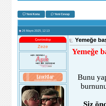
Yeni Konu
Yeni Cevap
26 Mayıs 2025
, 12:13
Yemeğe baş
Çevrimdışı
Zeze
Yemeğe b
Bunu yap
burnunu
Siz ön