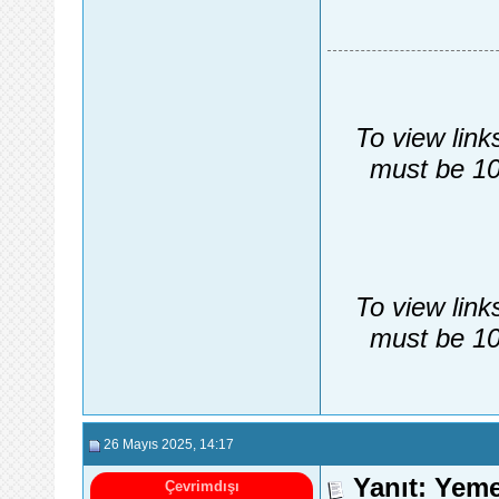
To view link
must be 10
To view link
must be 10
26 Mayıs 2025
, 14:17
Yanıt: Yem
Çevrimdışı