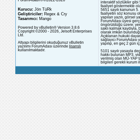
interaktif sözlükler gi
faaliyet göstermekte ola
Kurucu:
Jön TüRk
5651 sayılı kanunun 5. 
Geliştiriciler:
Regex & Cry
faaliyetin söz konusu 
yapılan yazılı, görsel 
Tasarımcı:
Mango
ForumAdası üyesi gerçek
öngörüldüğü üzere; yer 
Powered by vBulletin® Version 3.8.6
saklı kalmak kaydıyla,
Copyright ©2000 - 2026, Jelsoft Enterprises
olarak imkân bulunduğu
Ltd.
Açıklanan hukuki dayan
sağlayıcı ForumAdası y
Altyapı bilgilerini okuduğunuz vBulletin
yapılıp, en geç 2 gün iç
yazılımı ForumAdası üzerinde
lisanslı
kullanılmaktadır.
5101 sayılı yasayla deg
hakkı bulunan MP3, vide
verilmiş olan MÜ-YAP ta
bilgileri gerekli kurum i