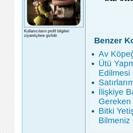
Kullanıcıların profil bilgileri
ziyaretçilere gizlidir.
Benzer K
Av Köpeğ
Ütü Yap
Edilmesi
Satırlar
İlişkiye
Gereken 
Bitki Ye
Bilmeniz