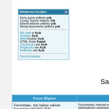
Gönderme Kuralları
Konu açma yetkiniz
yok
Cevap Yazma Yetkiniz
Yok
Eklenti ekleme yetkiniz
yok
Mesaj düzenleme yetkiniz
yok
BB code
is
Açık
Smileler
Açık
[IMG]
Kodları
Açık
HTML-Kodu
Kapalı
Trackbacks
are
Açık
Pingbacks
are
Açık
Refbacks
are
Açık
Forum Kuralları
Sa
Forum Bilgileri
ForumAdası, tüm hakları saklıdır.
ForumAdası; internet or
tutulmaksızın yayımlana
ForumAdası®©2022-2026