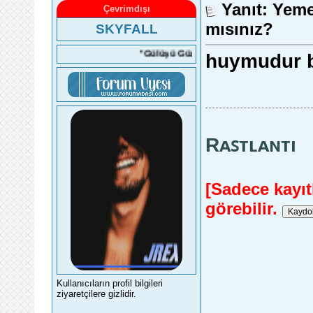
Yanıt: Yem
Çevrimdışı
mısınız?
SKYFALL
''Gülüşü Güzel Kadın''
huymudur b
Rᴀꜱᴛʟᴀɴᴛı
[Sadece kayıtl
görebilir.
Kullanıcıların profil bilgileri
ziyaretçilere gizlidir.