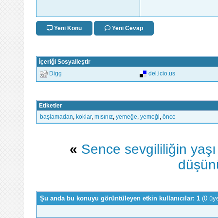
Yeni Konu
Yeni Cevap
İçeriği Sosyalleştir
Digg
del.icio.us
Etiketler
başlamadan
,
koklar
,
mısınız
,
yemeğe
,
yemeği
,
önce
«
Sence sevgililiğin yaşı
düşün
Şu anda bu konuyu görüntüleyen etkin kullanıcılar: 1
(0 üy