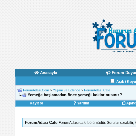
Anasayfa
Forum Duyur
Açık / Koy
ForumAdasi.Com
>
Yaşam ve Eğlence
>
ForumAdası Cafe
Yemeğe başlamadan önce yemeği koklar mısınız?
Kayıt ol
Yardım
Ajan
ForumAdası Cafe
ForumAdası cafe bölümüdür. Sorular sorabilir, ka