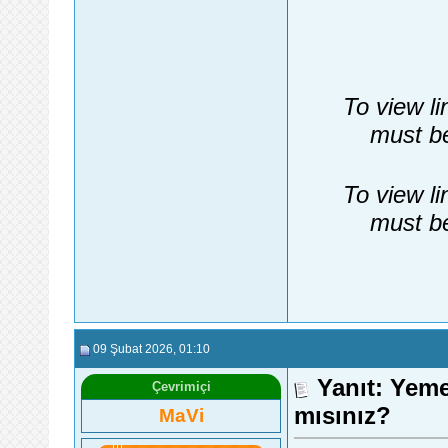
To view li
must be
To view li
must be
09 Şubat 2026
, 01:10
Yanıt: Yem
Çevrimiçi
mısınız?
MaVi