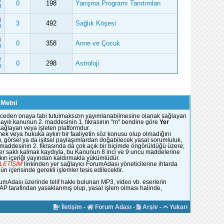
3
0
198
Yarışma Programı Tanıtımları
3
3
492
Sağlık Köşesi
0
0
358
Anne ve Çocuk
2
0
298
Astroloji
 Metni
e önceden onaya tabi tutulmaksızın yayımlanabilmesine olanak sağlayan
51 sayılı kanunun 2. maddesinin 1. fıkrasının "m" bendine göre
Yer
 sağlayan veya işleten platformdur.
mek veya hukuka aykırı bir faaliyetin söz konusu olup olmadığını
, görsel ya da işitsel paylaşımlardan doğabilecek yasal sorumluluk,
n maddesinin 2. fıkrasında da çok açık bir biçimde öngörüldüğü üzere;
ümler saklı kalmak kaydıyla, bu Kanunun 8 inci ve 9 uncu maddelerine
rı içeriği yayından kaldırmakla yükümlüdür.
İLETİŞİM
linkinden yer sağlayıcı ForumAdası yöneticilerine ihtarda
 içerisinde gerekli işlemler tesis edilecektir.
rumAdası üzerinde telif hakkı bulunan MP3, video vb. eserlerin
YAP tarafindan yasaklanmış olup, yasal işlem olması halinde,
İletişim
-
Forum Adası
-
Arşiv
-
Yukarı