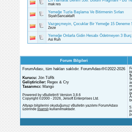
En Hamarat Benim 556. Bölüm Fragmanı - Bu Ye
mak res
Yemeğe Tuzla Başlama Ve Bitirmenin Sırları
SiyahSancaktaR
Vazgeçmeyin, Çocuklar Bir Yemeğe 15 Deneme S
Zeze
Yemeğe Onlarla Gidin Hesabı Ödetmeyen 3 Burç
Asi Ruh
Forum Bilgileri
ForumAdası, tüm hakları saklıdır. ForumAdası®©2022-2026
F
b
S
Kurucu:
Jön TüRk
5
Geliştiriciler:
Regex & Cry
a
Tasarımcı:
Mango
m
y
g
Powered by vBulletin® Version 3.8.6
A
Copyright ©2000 - 2026, Jelsoft Enterprises Ltd.
b
Altyapı bilgilerini okuduğunuz vBulletin yazılımı ForumAdası
5
üzerinde
lisanslı
kullanılmaktadır.
p
p