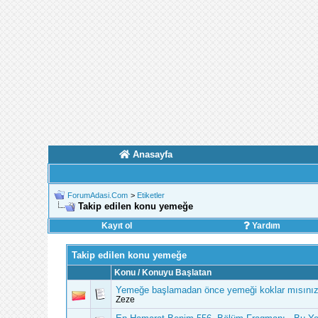
Anasayfa
ForumAdasi.Com
>
Etiketler
Takip edilen konu yemeğe
Kayıt ol
Yardım
Takip edilen konu yemeğe
Konu / Konuyu Başlatan
Yemeğe başlamadan önce yemeği koklar mısını
Zeze