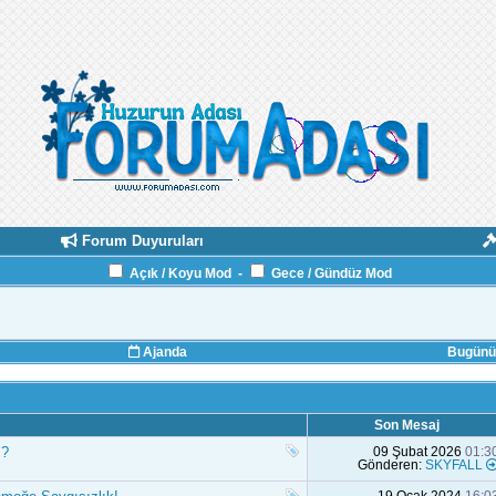
Forum Duyuruları
Açık / Koyu Mod
-
Gece / Gündüz Mod
Ajanda
Bugünün
Son Mesaj
z?
09 Şubat 2026
01:3
Gönderen:
SKYFALL