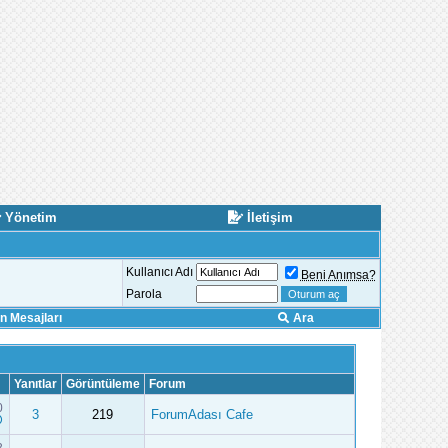
Yönetim
İletişim
Kullanıcı Adı
Beni Anımsa?
Parola
 Mesajları
Ara
Yanıtlar
Görüntüleme
Forum
0
3
219
ForumAdası Cafe