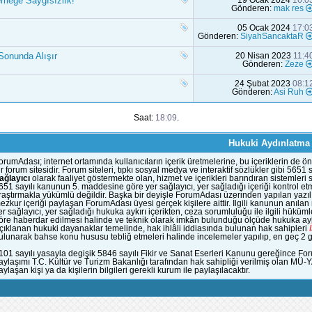
meğe Saygısızlık!
19 Ocak 2024
16:0
Gönderen:
mak res
05 Ocak 2024
17:0
Gönderen:
SiyahSancaktaR
onunda Alışır
20 Nisan 2023
11:4
Gönderen:
Zeze
24 Şubat 2023
08:1
Gönderen:
Asi Ruh
Saat:
18:09
.
Hukuki Aydınlatma
orumAdası; internet ortamında kullanıcıların içerik üretmelerine, bu içeriklerin d
ir forum sitesidir. Forum siteleri, tıpkı sosyal medya ve interaktif sözlükler gibi 56
ağlayıcı
olarak faaliyet göstermekte olan, hizmet ve içerikleri barındıran sistemleri
651 sayılı kanunun 5. maddesine göre yer sağlayıcı, yer sağladığı içeriği kontrol et
raştırmakla yükümlü değildir. Başka bir deyişle ForumAdası üzerinden yapılan yazılı
ezkur içeriği paylaşan ForumAdası üyesi gerçek kişilere aittir. İlgili kanunun anıla
er sağlayıcı, yer sağladığı hukuka aykırı içerikten, ceza sorumluluğu ile ilgili hük
öre haberdar edilmesi halinde ve teknik olarak imkân bulunduğu ölçüde hukuka aykı
çıklanan hukuki dayanaklar temelinde, hak ihlâli iddiasında bulunan hak sahipleri
ulunarak bahse konu hususu tebliğ etmeleri halinde incelemeler yapılıp, en geç 2 gün
101 sayılı yasayla degişik 5846 sayılı Fikir ve Sanat Eserleri Kanunu gereğince Fo
aylaşımı T.C. Kültür ve Turizm Bakanlığı tarafından hak sahipliği verilmiş olan MÜ-
aylaşan kişi ya da kişilerin bilgileri gerekli kurum ile paylaşılacaktır.