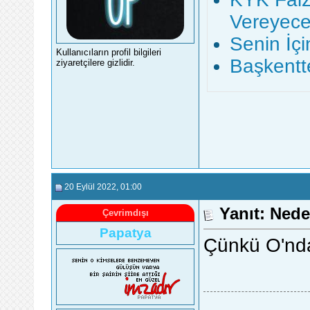
Vereyece
Senin İçi
Kullanıcıların profil bilgileri
Başkentte
ziyaretçilere gizlidir.
20 Eylül 2022
, 01:00
Yanıt: Nede
Çevrimdışı
Papatya
Çünkü O'nd