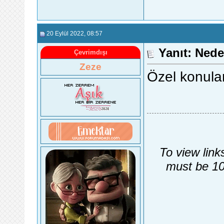
20 Eylül 2022
, 08:57
Yanıt: Nede
Çevrimdışı
Zeze
Özel konular
To view link
must be 10