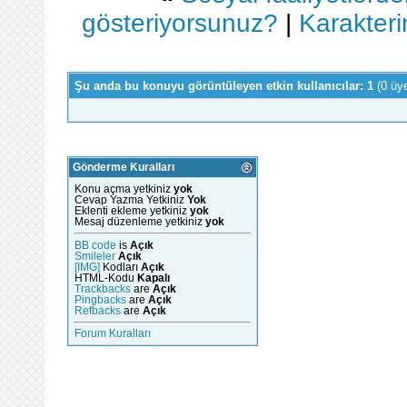
gösteriyorsunuz?
|
Karakteri
Şu anda bu konuyu görüntüleyen etkin kullanıcılar: 1
(0 üy
Gönderme Kuralları
Konu açma yetkiniz
yok
Cevap Yazma Yetkiniz
Yok
Eklenti ekleme yetkiniz
yok
Mesaj düzenleme yetkiniz
yok
BB code
is
Açık
Smileler
Açık
[IMG]
Kodları
Açık
HTML-Kodu
Kapalı
Trackbacks
are
Açık
Pingbacks
are
Açık
Refbacks
are
Açık
Forum Kuralları