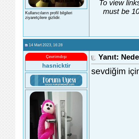
To view link
must be 10
Kullanıcıların profil bilgileri
ziyaretçilere gizlidir.
14 Mart 2023
, 16:28
Yanıt: Nede
Çevrimdışı
hasnicktir
sevdiğim içi