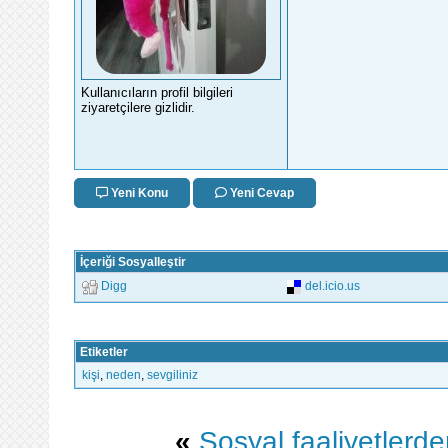
Kullanıcıların profil bilgileri
ziyaretçilere gizlidir.
Yeni Konu
Yeni Cevap
İçeriği Sosyalleştir
Digg
del.icio.us
Etiketler
kişi
,
neden
,
sevgiliniz
«
Sosyal faaliyetlerd