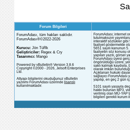
Sa
Forum Bilgileri
ForumAdası, tüm hakları saklıdır.
ForumAdası; internet or
tutulmaksızın yayımlana
ForumAdası®©2022-2026
interaktif sözlükler gi
faaliyet göstermekte ola
Kurucu:
Jön TüRk
5651 sayılı kanunun 5. 
Geliştiriciler:
Regex & Cry
faaliyetin söz konusu 
yapılan yazılı, görsel 
Tasarımcı:
Mango
ForumAdası üyesi gerçek
öngörüldüğü üzere; yer 
Powered by vBulletin® Version 3.8.6
saklı kalmak kaydıyla,
Copyright ©2000 - 2026, Jelsoft Enterprises
olarak imkân bulunduğu
Ltd.
Açıklanan hukuki dayan
sağlayıcı ForumAdası y
Altyapı bilgilerini okuduğunuz vBulletin
yapılıp, en geç 2 gün iç
yazılımı ForumAdası üzerinde
lisanslı
kullanılmaktadır.
5101 sayılı yasayla deg
hakkı bulunan MP3, vide
verilmiş olan MÜ-YAP ta
bilgileri gerekli kurum i