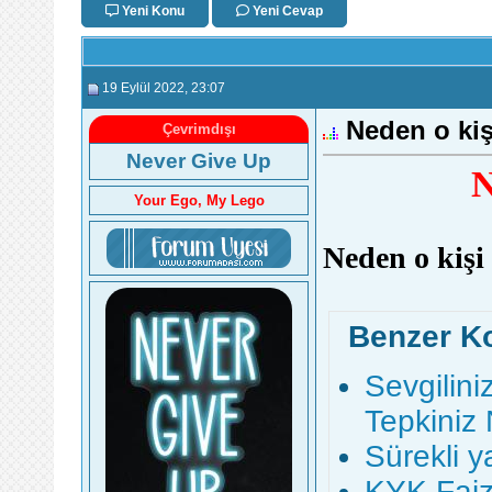
Yeni Konu
Yeni Cevap
19 Eylül 2022
, 23:07
Neden o kiş
Çevrimdışı
Never Give Up
N
Your Ego, My Lego
Neden o kişi 
Benzer K
Sevgilini
Tepkiniz
Sürekli y
KYK Faizl