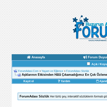
Anasayfa
Forum Duyur
Açık / Koy
ForumAdasi.Com
>
Yaşam ve Eğlence
>
ForumAdası Sözlük
Aşklarının Etkisinden Hâlâ Çıkamadığımız En Çok Özlenen 
Kayıt ol
Yardım
Ajan
ForumAdası Sözlük
Her türlü şey, interaktif sözlüklerin formatı 