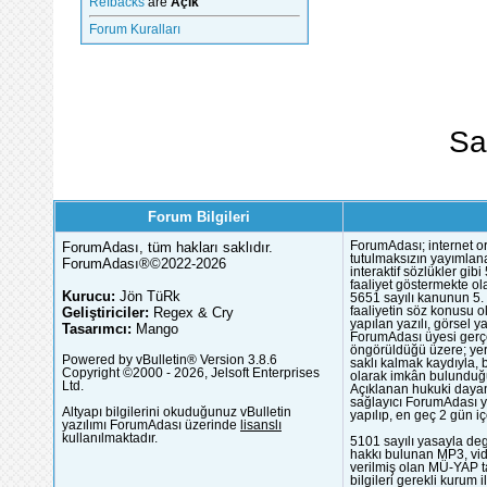
Refbacks
are
Açık
Forum Kuralları
Sa
Forum Bilgileri
ForumAdası, tüm hakları saklıdır.
ForumAdası; internet or
tutulmaksızın yayımlana
ForumAdası®©2022-2026
interaktif sözlükler gi
faaliyet göstermekte ola
Kurucu:
Jön TüRk
5651 sayılı kanunun 5. 
Geliştiriciler:
Regex & Cry
faaliyetin söz konusu 
yapılan yazılı, görsel 
Tasarımcı:
Mango
ForumAdası üyesi gerçek
öngörüldüğü üzere; yer 
Powered by vBulletin® Version 3.8.6
saklı kalmak kaydıyla,
Copyright ©2000 - 2026, Jelsoft Enterprises
olarak imkân bulunduğu
Ltd.
Açıklanan hukuki dayan
sağlayıcı ForumAdası y
Altyapı bilgilerini okuduğunuz vBulletin
yapılıp, en geç 2 gün iç
yazılımı ForumAdası üzerinde
lisanslı
kullanılmaktadır.
5101 sayılı yasayla deg
hakkı bulunan MP3, vide
verilmiş olan MÜ-YAP ta
bilgileri gerekli kurum i