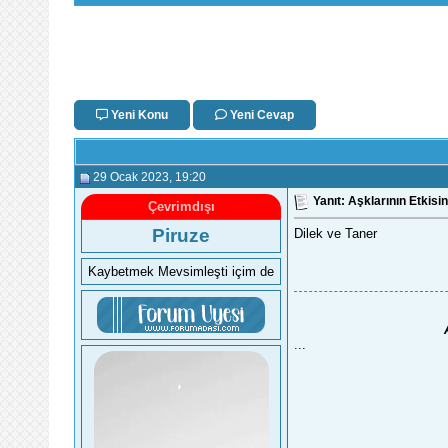
Yeni Konu
Yeni Cevap
29 Ocak 2023
, 19:20
Yanıt: Aşklarının Etkis
Çevrimdışı
Piruze
Dilek ve Taner
Kaybetmek Mevsimleşti içim de
...