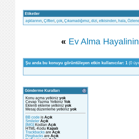
Etiketler
aşklarının
,
Çiftleri
,
çok
,
Çıkamadığımız
,
dizi
,
etkisinden
,
hala
,
Özlen
«
Ev Alma Hayalinin
Şu anda bu konuyu görüntüleyen etkin kullanıcılar: 1
(0 üy
Gönderme Kuralları
Konu açma yetkiniz
yok
Cevap Yazma Yetkiniz
Yok
Eklenti ekleme yetkiniz
yok
Mesaj düzenleme yetkiniz
yok
BB code
is
Açık
Smileler
Açık
[IMG]
Kodları
Açık
HTML-Kodu
Kapalı
Trackbacks
are
Açık
Pingbacks
are
Açık