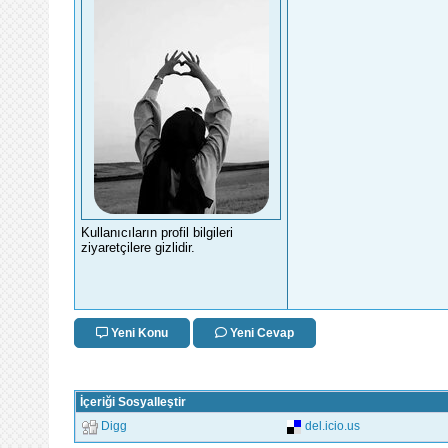
Kullanıcıların profil bilgileri
ziyaretçilere gizlidir.
Yeni Konu
Yeni Cevap
İçeriği Sosyalleştir
Digg
del.icio.us