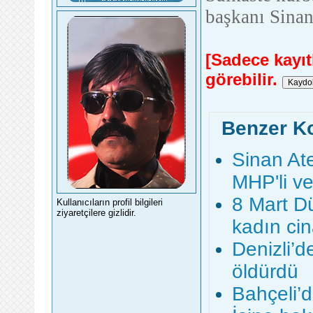
başkanı Sinan
[Sadece kayıtl
görebilir.
Benzer K
Sinan Ate
MHP'li ve
8 Mart D
Kullanıcıların profil bilgileri
ziyaretçilere gizlidir.
kadın cin
Denizli’de
öldürdü
Bahçeli’d