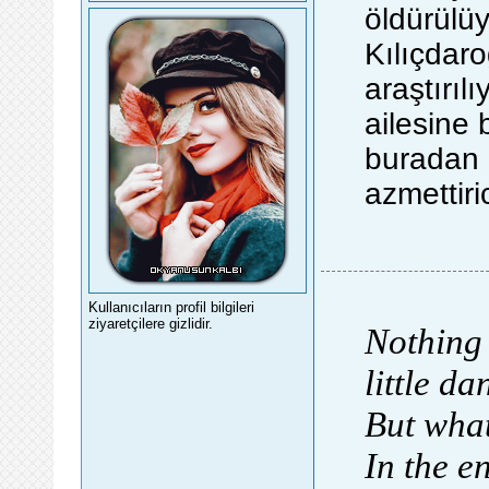
öldürülü
Kılıçdar
araştırıl
ailesine 
buradan a
azmettiri
Kullanıcıların profil bilgileri
ziyaretçilere gizlidir.
Nothing 
little da
But what
In the e