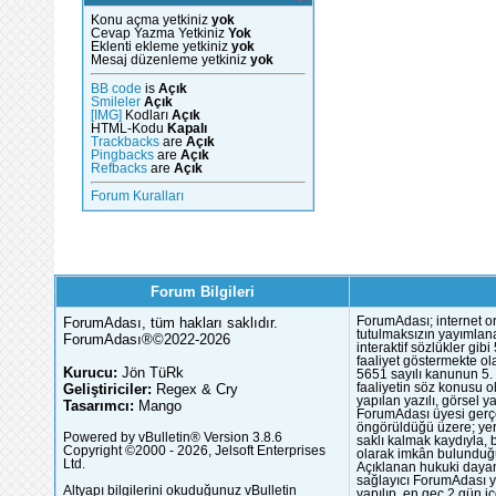
Konu açma yetkiniz
yok
Cevap Yazma Yetkiniz
Yok
Eklenti ekleme yetkiniz
yok
Mesaj düzenleme yetkiniz
yok
BB code
is
Açık
Smileler
Açık
[IMG]
Kodları
Açık
HTML-Kodu
Kapalı
Trackbacks
are
Açık
Pingbacks
are
Açık
Refbacks
are
Açık
Forum Kuralları
Forum Bilgileri
ForumAdası, tüm hakları saklıdır.
ForumAdası; internet or
tutulmaksızın yayımlana
ForumAdası®©2022-2026
interaktif sözlükler gi
faaliyet göstermekte ola
Kurucu:
Jön TüRk
5651 sayılı kanunun 5. 
Geliştiriciler:
Regex & Cry
faaliyetin söz konusu 
yapılan yazılı, görsel 
Tasarımcı:
Mango
ForumAdası üyesi gerçek
öngörüldüğü üzere; yer 
Powered by vBulletin® Version 3.8.6
saklı kalmak kaydıyla,
Copyright ©2000 - 2026, Jelsoft Enterprises
olarak imkân bulunduğu
Ltd.
Açıklanan hukuki dayan
sağlayıcı ForumAdası y
Altyapı bilgilerini okuduğunuz vBulletin
yapılıp, en geç 2 gün iç