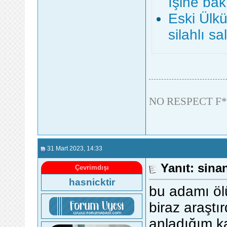
İşine bak
Eski Ülk
silahlı sa
NO RESPECT F*
31 Mart 2023
, 14:33
Yanıt: sina
Çevrimdışı
hasnicktir
bu adamı öl
biraz araştı
anladığım ka