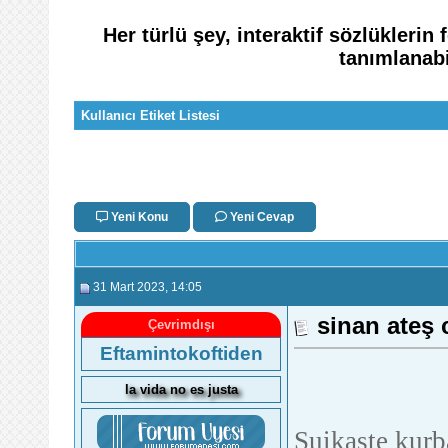
Her türlü şey, interaktif sözlükleri
tanımlanabi
Kullanıcı Etiket Listesi
Yeni Konu
Yeni Cevap
31 Mart 2023
, 14:05
sinan ateş 
Çevrimdışı
Eftamintokoftiden
la vida no es justa
Suikaste kurb