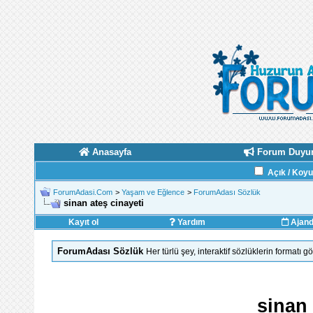
Anasayfa
Forum Duyur
Açık / Koy
ForumAdasi.Com
>
Yaşam ve Eğlence
>
ForumAdası Sözlük
sinan ateş cinayeti
Kayıt ol
Yardım
Ajan
ForumAdası Sözlük
Her türlü şey, interaktif sözlüklerin formatı 
sinan 