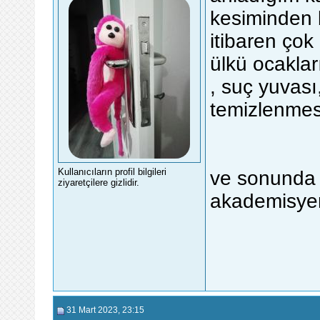
kesiminden b
itibaren çok
ülkü ocakları
, suç yuvası,
temizlenmesi
Kullanıcıların profil bilgileri
ve sonunda t
ziyaretçilere gizlidir.
akademisye
31 Mart 2023
, 23:15