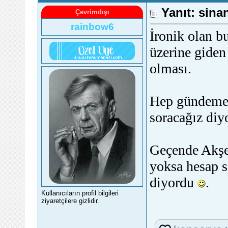
Yanıt: sina
Çevrimdışı
rainbow6
İronik olan b
üzerine gid
olması.
Hep gündeme t
soracağız diyo
Geçende Akşen
yoksa hesap s
diyordu
.
Kullanıcıların profil bilgileri
ziyaretçilere gizlidir.