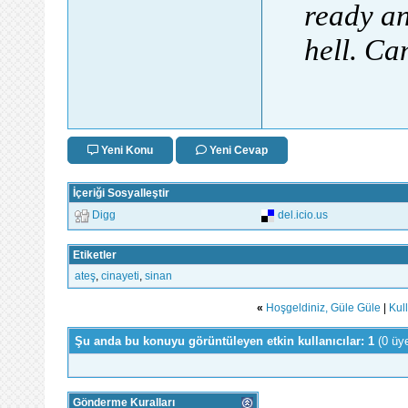
ready an
hell. Ca
Yeni Konu
Yeni Cevap
İçeriği Sosyalleştir
Digg
del.icio.us
Etiketler
ateş
,
cinayeti
,
sinan
«
Hoşgeldiniz, Güle Güle
|
Kul
Şu anda bu konuyu görüntüleyen etkin kullanıcılar: 1
(0 üy
Gönderme Kuralları