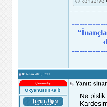
konserve
-------------
“İnançlar
d
-------------
01 Nisan 2023
, 02:49
Yanıt: sina
Çevrimdışı
OkyanusunKalbi
Ne pislik
Kardeşim 