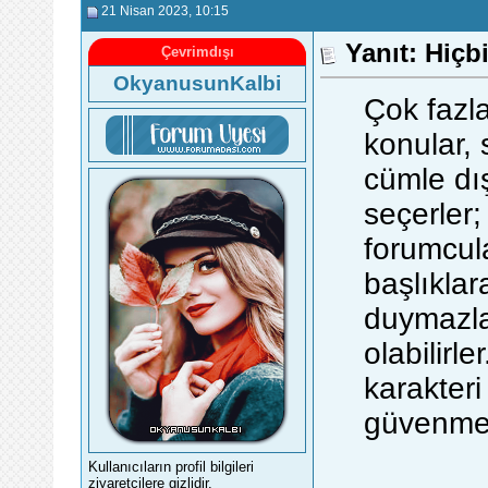
21 Nisan 2023
, 10:15
Yanıt: Hiç
Çevrimdışı
OkyanusunKalbi
Çok fazla
konular, 
cümle dı
seçerler
forumcul
başlıkla
duymazlar
olabilirl
karakteri
güvenm
Kullanıcıların profil bilgileri
ziyaretçilere gizlidir.