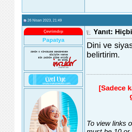
26 Nisan 2023
, 21:49
Yanıt: Hiç
Çevrimdışı
Papatya
Dini ve siya
belirtirim.
[Sadece ka
To view links 
must be 10 or 