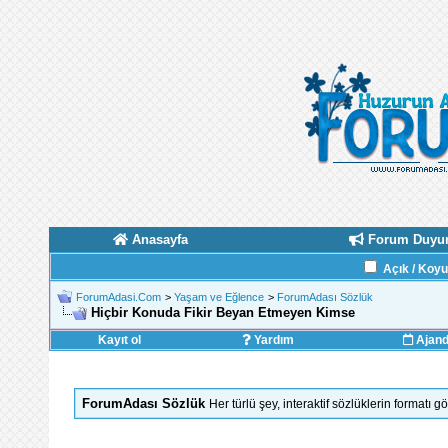
Anasayfa
Forum Duyur
Açık / Koy
ForumAdasi.Com
>
Yaşam ve Eğlence
>
ForumAdası Sözlük
Hiçbir Konuda Fikir Beyan Etmeyen Kimse
Kayıt ol
Yardım
Ajan
ForumAdası Sözlük
Her türlü şey, interaktif sözlüklerin formatı 