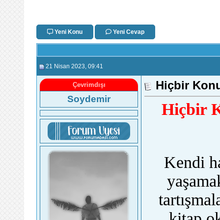
Yeni Konu
Yeni Cevap
21 Nisan 2023
, 09:41
Hiçbir Kon
Çevrimdışı
Soydemir
Hiçbir 
Kendi ha
yaşamak
tartışmal
kitap o