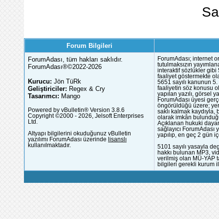
Sa
Forum Bilgileri
ForumAdası, tüm hakları saklıdır.
ForumAdası; internet or
tutulmaksızın yayımlana
ForumAdası®©2022-2026
interaktif sözlükler gi
faaliyet göstermekte ola
Kurucu:
Jön TüRk
5651 sayılı kanunun 5. 
Geliştiriciler:
Regex & Cry
faaliyetin söz konusu 
yapılan yazılı, görsel 
Tasarımcı:
Mango
ForumAdası üyesi gerçek
öngörüldüğü üzere; yer 
Powered by vBulletin® Version 3.8.6
saklı kalmak kaydıyla,
Copyright ©2000 - 2026, Jelsoft Enterprises
olarak imkân bulunduğu
Ltd.
Açıklanan hukuki dayan
sağlayıcı ForumAdası y
Altyapı bilgilerini okuduğunuz vBulletin
yapılıp, en geç 2 gün iç
yazılımı ForumAdası üzerinde
lisanslı
kullanılmaktadır.
5101 sayılı yasayla deg
hakkı bulunan MP3, vide
verilmiş olan MÜ-YAP ta
bilgileri gerekli kurum i