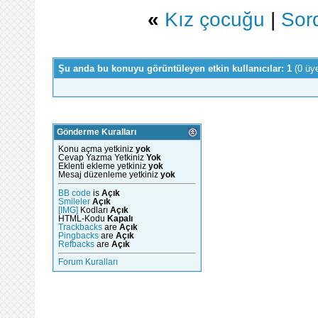
«
Kız çocuğu
|
Sord
Şu anda bu konuyu görüntüleyen etkin kullanıcılar: 1
(0 üy
Gönderme Kuralları
Konu açma yetkiniz
yok
Cevap Yazma Yetkiniz
Yok
Eklenti ekleme yetkiniz
yok
Mesaj düzenleme yetkiniz
yok
BB code
is
Açık
Smileler
Açık
[IMG]
Kodları
Açık
HTML-Kodu
Kapalı
Trackbacks
are
Açık
Pingbacks
are
Açık
Refbacks
are
Açık
Forum Kuralları