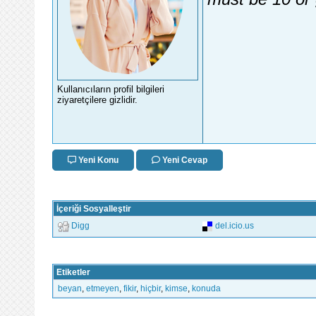
Kullanıcıların profil bilgileri
ziyaretçilere gizlidir.
Yeni Konu
Yeni Cevap
İçeriği Sosyalleştir
Digg
del.icio.us
Etiketler
beyan
,
etmeyen
,
fikir
,
hiçbir
,
kimse
,
konuda