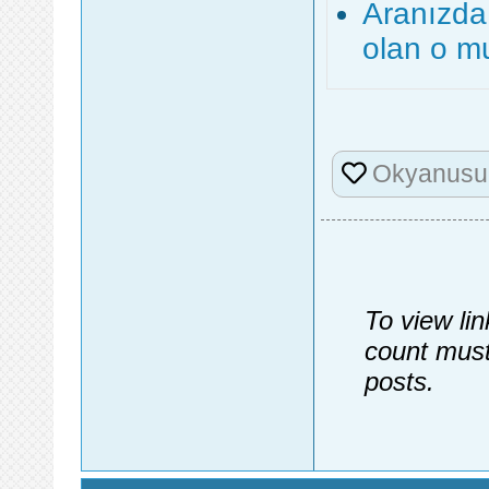
Aranızda
olan o m
Okyanusu
To view li
count must
posts.