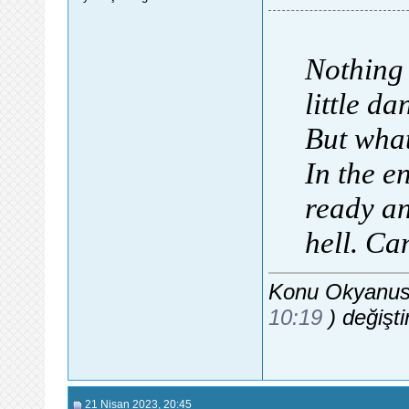
Nothing 
little da
But what
In the e
ready an
hell. Ca
Konu Okyanusu
10:19
) değiştir
21 Nisan 2023
, 20:45