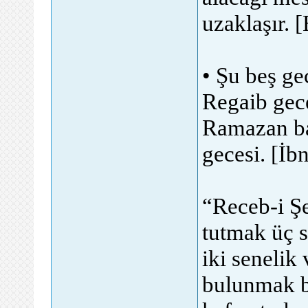
uzaklaşır. 
• Şu beş ge
Regaib gece
Ramazan b
gecesi. [İbn
“Receb-i Şe
tutmak üç s
iki senelik
bulunmak b