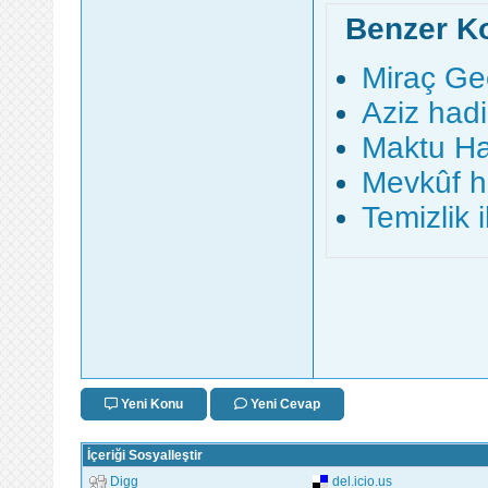
Benzer K
Miraç Gec
Aziz had
Maktu Ha
Mevkûf h
Temizlik il
Yeni Konu
Yeni Cevap
İçeriği Sosyalleştir
Digg
del.icio.us