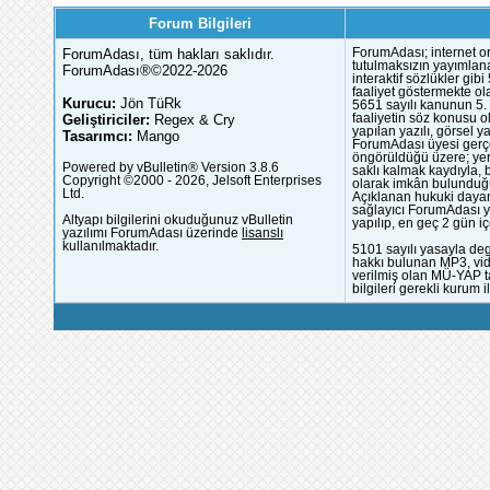
Forum Bilgileri
ForumAdası, tüm hakları saklıdır.
ForumAdası; internet or
tutulmaksızın yayımlana
ForumAdası®©2022-2026
interaktif sözlükler gi
faaliyet göstermekte ola
Kurucu:
Jön TüRk
5651 sayılı kanunun 5. 
Geliştiriciler:
Regex & Cry
faaliyetin söz konusu 
yapılan yazılı, görsel 
Tasarımcı:
Mango
ForumAdası üyesi gerçek
öngörüldüğü üzere; yer 
Powered by vBulletin® Version 3.8.6
saklı kalmak kaydıyla,
Copyright ©2000 - 2026, Jelsoft Enterprises
olarak imkân bulunduğu
Ltd.
Açıklanan hukuki dayan
sağlayıcı ForumAdası y
Altyapı bilgilerini okuduğunuz vBulletin
yapılıp, en geç 2 gün iç
yazılımı ForumAdası üzerinde
lisanslı
kullanılmaktadır.
5101 sayılı yasayla deg
hakkı bulunan MP3, vide
verilmiş olan MÜ-YAP ta
bilgileri gerekli kurum i