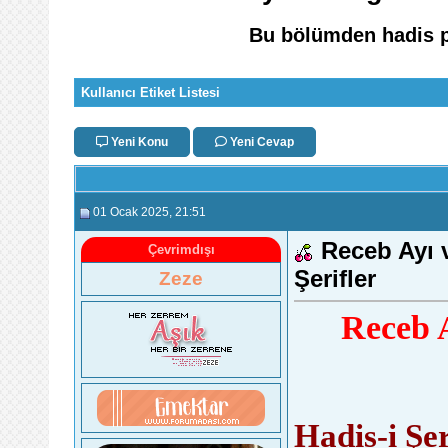
Bu bölümden hadis pa
Kullanıcı Etiket Listesi
Yeni Konu
Yeni Cevap
01 Ocak 2025
, 21:51
Receb Ayı v
Çevrimdışı
Şerifler
Zeze
Receb A
Hadis-i Şer