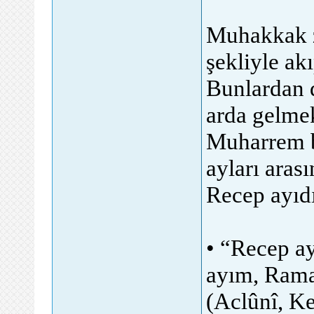
Muhakkak z
şekliyle akı
Bunlardan d
arda gelmek
Muharrem b
ayları aras
Recep ayıdır
• “Recep ay
ayım, Rama
(Aclûnî, Ke