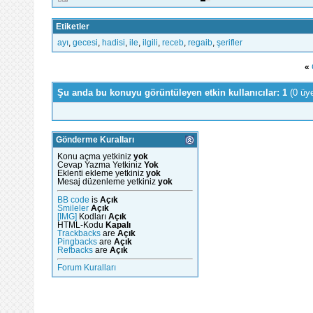
Etiketler
ayı
,
gecesi
,
hadisi
,
ile
,
ilgili
,
receb
,
regaib
,
şerifler
«
Şu anda bu konuyu görüntüleyen etkin kullanıcılar: 1
(0 üy
Gönderme Kuralları
Konu açma yetkiniz
yok
Cevap Yazma Yetkiniz
Yok
Eklenti ekleme yetkiniz
yok
Mesaj düzenleme yetkiniz
yok
BB code
is
Açık
Smileler
Açık
[IMG]
Kodları
Açık
HTML-Kodu
Kapalı
Trackbacks
are
Açık
Pingbacks
are
Açık
Refbacks
are
Açık
Forum Kuralları