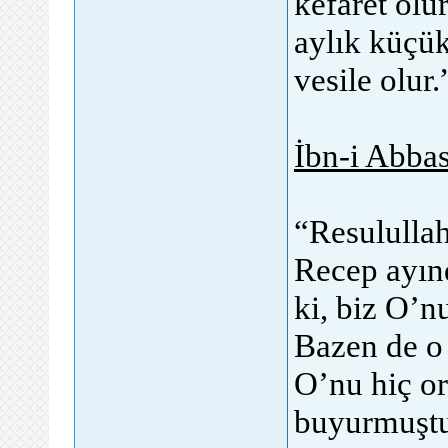
kefaret olu
aylık küçük
vesile olur
İbn-i Abbas
“Resulullah
Recep ayınd
ki, biz O’n
Bazen de o 
O’nu hiç o
buyurmuştu