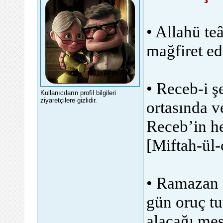
• Allahü te
mağfiret ed
• Receb-i ş
Kullanıcıların profil bilgileri
ziyaretçilere gizlidir.
ortasında v
Receb’in he
[Miftah-ül
• Ramazan a
gün oruç tut
alacağı me