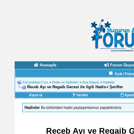
Anasayfa
Forum Duyur
Açık / Koy
ForumAdasi.Com
>
Dinler ve Kültürleri
>
Dua Köşesi
>
Hadisler
Receb Ayı ve Regaib Gecesi ile ilgili Hadis-i Şerifler
Kayıt ol
Yardım
Ajan
Hadisler
Bu bölümden hadis paylaşımlarınızı yapabilirsiniz.
Receb Ayı ve Regaib Gec