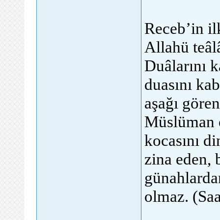
Receb’in il
Allahü teâl
Duâlarını k
duasını kab
aşağı gören
Müslüman o
kocasını di
zina eden, 
günahlarda
olmaz. (Saa