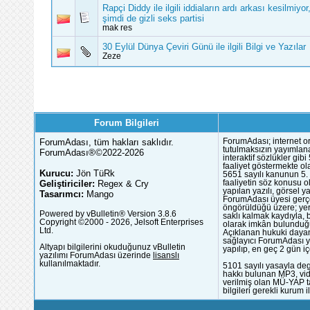
Rapçi Diddy ile ilgili iddiaların ardı arkası kesilmiyor
şimdi de gizli seks partisi
mak res
30 Eylül Dünya Çeviri Günü ile ilgili Bilgi ve Yazılar
Zeze
Forum Bilgileri
ForumAdası, tüm hakları saklıdır.
ForumAdası; internet or
tutulmaksızın yayımlana
ForumAdası®©2022-2026
interaktif sözlükler gi
faaliyet göstermekte ola
Kurucu:
Jön TüRk
5651 sayılı kanunun 5. 
Geliştiriciler:
Regex & Cry
faaliyetin söz konusu 
yapılan yazılı, görsel 
Tasarımcı:
Mango
ForumAdası üyesi gerçek
öngörüldüğü üzere; yer 
Powered by vBulletin® Version 3.8.6
saklı kalmak kaydıyla,
Copyright ©2000 - 2026, Jelsoft Enterprises
olarak imkân bulunduğu
Ltd.
Açıklanan hukuki dayan
sağlayıcı ForumAdası y
Altyapı bilgilerini okuduğunuz vBulletin
yapılıp, en geç 2 gün iç
yazılımı ForumAdası üzerinde
lisanslı
kullanılmaktadır.
5101 sayılı yasayla deg
hakkı bulunan MP3, vide
verilmiş olan MÜ-YAP ta
bilgileri gerekli kurum i