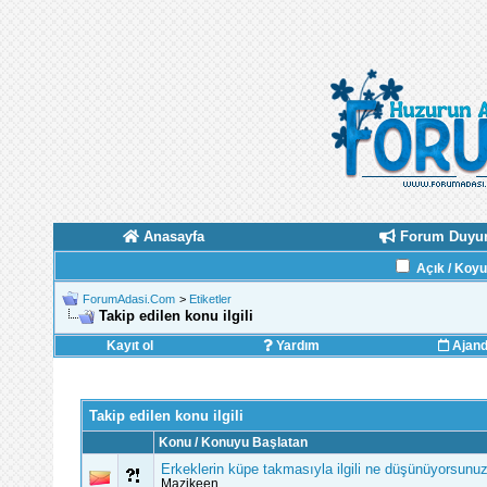
Anasayfa
Forum Duyur
Açık / Koy
ForumAdasi.Com
>
Etiketler
Takip edilen konu ilgili
Kayıt ol
Yardım
Ajan
Takip edilen konu ilgili
Konu / Konuyu Başlatan
Erkeklerin küpe takmasıyla ilgili ne düşünüyorsunu
Mazikeen