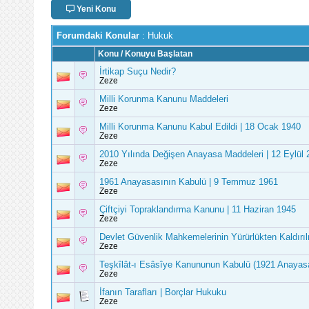
Yeni Konu
Forumdaki Konular
: Hukuk
Konu
/
Konuyu Başlatan
İrtikap Suçu Nedir?
Zeze
Milli Korunma Kanunu Maddeleri
Zeze
Milli Korunma Kanunu Kabul Edildi | 18 Ocak 1940
Zeze
2010 Yılında Değişen Anayasa Maddeleri | 12 Eylül 
Zeze
1961 Anayasasının Kabulü | 9 Temmuz 1961
Zeze
Çiftçiyi Topraklandırma Kanunu | 11 Haziran 1945
Zeze
Devlet Güvenlik Mahkemelerinin Yürürlükten Kaldırı
Zeze
Teşkîlât-ı Esâsîye Kanununun Kabulü (1921 Anayas
Zeze
İfanın Tarafları | Borçlar Hukuku
Zeze