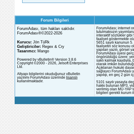
Forum Bilgileri
ForumAdası, tüm hakları saklıdır.
ForumAdası; internet or
tutulmaksızın yayımlana
ForumAdası®©2022-2026
interaktif sözlükler gi
faaliyet göstermekte ola
Kurucu:
Jön TüRk
5651 sayılı kanunun 5. 
Geliştiriciler:
Regex & Cry
faaliyetin söz konusu 
yapılan yazılı, görsel 
Tasarımcı:
Mango
ForumAdası üyesi gerçek
öngörüldüğü üzere; yer 
Powered by vBulletin® Version 3.8.6
saklı kalmak kaydıyla,
Copyright ©2000 - 2026, Jelsoft Enterprises
olarak imkân bulunduğu
Ltd.
Açıklanan hukuki dayan
sağlayıcı ForumAdası y
Altyapı bilgilerini okuduğunuz vBulletin
yapılıp, en geç 2 gün iç
yazılımı ForumAdası üzerinde
lisanslı
kullanılmaktadır.
5101 sayılı yasayla deg
hakkı bulunan MP3, vide
verilmiş olan MÜ-YAP ta
bilgileri gerekli kurum i