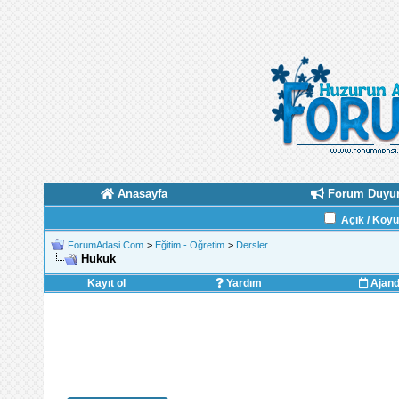
Anasayfa
Forum Duyur
Açık / Koy
ForumAdasi.Com
>
Eğitim - Öğretim
>
Dersler
Hukuk
Kayıt ol
Yardım
Ajan