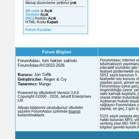
Mesaj düzenleme yetkiniz
yok
BB code
is
Açık
Smileler
Açık
[IMG]
Kodları
Açık
HTML-Kodu
Kapalı
Forum Kuralları
Forum Bilgileri
ForumAdası, tüm hakları saklıdır.
ForumAdası; internet or
tutulmaksızın yayımlana
ForumAdası®©2022-2026
interaktif sözlükler gi
faaliyet göstermekte ola
Kurucu:
Jön TüRk
5651 sayılı kanunun 5. 
Geliştiriciler:
Regex & Cry
faaliyetin söz konusu 
yapılan yazılı, görsel 
Tasarımcı:
Mango
ForumAdası üyesi gerçek
öngörüldüğü üzere; yer 
Powered by vBulletin® Version 3.8.6
saklı kalmak kaydıyla,
Copyright ©2000 - 2026, Jelsoft Enterprises
olarak imkân bulunduğu
Ltd.
Açıklanan hukuki dayan
sağlayıcı ForumAdası y
Altyapı bilgilerini okuduğunuz vBulletin
yapılıp, en geç 2 gün iç
yazılımı ForumAdası üzerinde
lisanslı
kullanılmaktadır.
5101 sayılı yasayla deg
hakkı bulunan MP3, vide
verilmiş olan MÜ-YAP ta
bilgileri gerekli kurum i