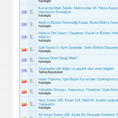
halukgta
Kur’an’da Allah Zekâtı, Malımızdan Mı Yoksa Kaza
Vermemizi Emrediyor.
halukgta
Allah’ın Bizlere Güvendiği Kadar, Bizler Allah’a Gü
halukgta
Allah’ın Dini İslam’ı Yaşarken, Kur’an’ın Bizlere Ye
Allah’tır.
halukgta
Saff Suresi 6. Ayet Üzerinde, Gelin Birlikte Düşünel
halukgta
Namaz Dinin Direği Midir?
halukgta
İslamiyette tek doğru ve geçerli olan iman bilgileri
TalhaUbeydullah
İslam Toplumu, İşte Böyle Kur’an’dan Uzaklaştırılıyo
halukgta
Yahudiler Dünyayı, İnancımızı Yönetiyor, Uyan Art
halukgta
Nisa Suresi 105, Enam 114, Nahl 64. Ayetler Işığın
Yaşayalım.
halukgta
Ali İmran Suresi 105. Ayete Bu Dünyada Gözlerini 