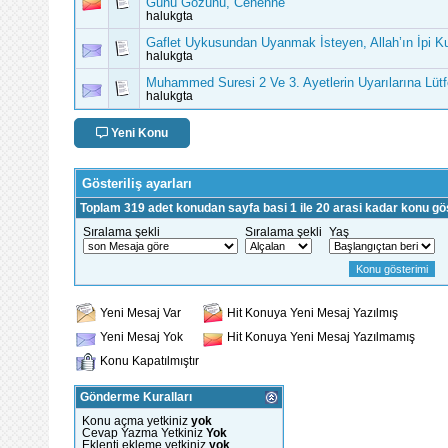
Günü Gözünü, Cehenne
halukgta
Gaflet Uykusundan Uyanmak İsteyen, Allah’ın İpi Kur
halukgta
Muhammed Suresi 2 Ve 3. Ayetlerin Uyarılarına Lütf
halukgta
Yeni Konu
Gösteriliş ayarları
Toplam 319 adet konudan sayfa basi 1 ile 20 arasi kadar konu gös
Sıralama şekli
Sıralama şekli
Yaş
Yeni Mesaj Var
Hit Konuya Yeni Mesaj Yazılmış
Yeni Mesaj Yok
Hit Konuya Yeni Mesaj Yazılmamış
Konu Kapatılmıştır
Gönderme Kuralları
Konu açma yetkiniz
yok
Cevap Yazma Yetkiniz
Yok
Eklenti ekleme yetkiniz
yok