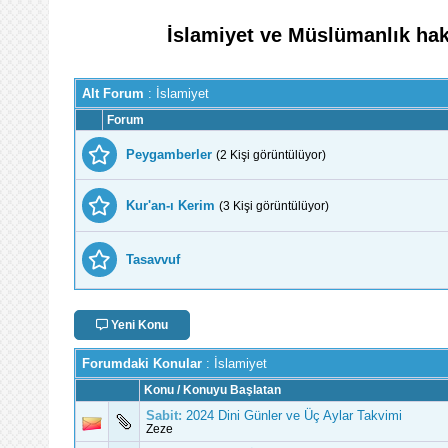
İslamiyet ve Müslümanlık hak
Alt Forum
: İslamiyet
Forum
Peygamberler
(
2 Kişi görüntülüyor
)
Kur'an-ı Kerim
(
3 Kişi görüntülüyor
)
Tasavvuf
Yeni Konu
Forumdaki Konular
: İslamiyet
Konu
/
Konuyu Başlatan
Sabit:
2024 Dini Günler ve Üç Aylar Takvimi
Zeze