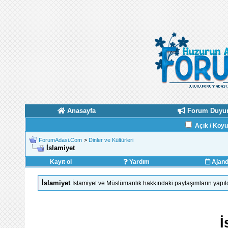
Anasayfa
Forum Duyur
Açık / Koy
ForumAdasi.Com
>
Dinler ve Kültürleri
İslamiyet
Kayıt ol
Yardım
Ajan
İslamiyet
İslamiyet ve Müslümanlık hakkındaki paylaşımların yapıl
İ