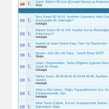
Sabit:
Allah'ın 99 İsmi (Esmaül Hüsna) ve Anlamları
Zeze
Nisa Suresi 60 Ve 61. Ayetlerin Uyarılarını Hala Gö
Duymazdan Mı Geleceğiz?
halukgta
Bakara Suresi 56 Ve 243. Ayetleri Kur’an Bütünlüğü
Anlamalıyız?
halukgta
Atatürk’ün İslam Dinine Karşı Tavrı Ve Düşünceleri.
halukgta
Beraat-ı Gül-i Ab-ı Ak-Taluy - Semih Berat SERT
39sbs
İslam’ı Düşünmeden, Yanlış Bilgilerin Işığında Nası
Güzel Bir Örnek.
halukgta
Hakka Suresi 38-39-40-41-42-43-44-45-46. Ayetlere,
Verelim.
halukgta
Allah’ın Dini İslam’ı, Doğru Yaşayabilmemiz İçin, Ku
Kütüphanesinde, Dan
halukgta
Allah Yemin Ederek, Kur’an’ı Kolaylaştırdık Derken,
Bahsediyor Olabi