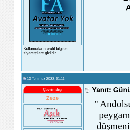
A
Kullanıcıların profil bilgileri
ziyaretçilere gizlidir.
13 Temmuz 2022
, 01:11
Yanıt: Gün
Çevrimdışı
Zeze
" Andolsu
peygambe
düşmeniz