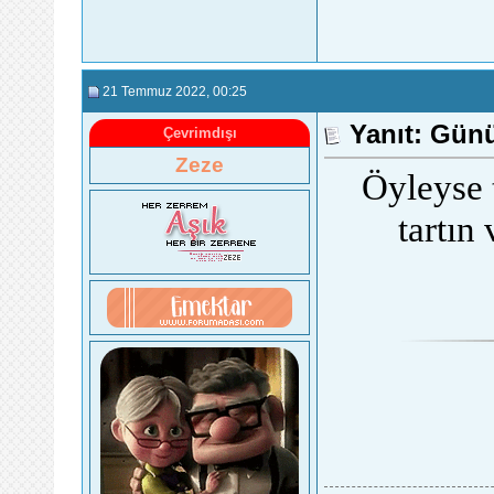
21 Temmuz 2022
, 00:25
Yanıt: Gün
Çevrimdışı
Zeze
Öyleyse t
tartın