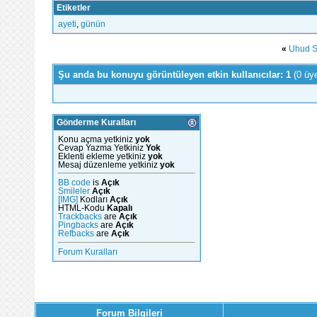
Etiketler
ayeti
,
günün
«
Uhud Sa
Şu anda bu konuyu görüntüleyen etkin kullanıcılar: 1
(0 üy
Gönderme Kuralları
Konu açma yetkiniz
yok
Cevap Yazma Yetkiniz
Yok
Eklenti ekleme yetkiniz
yok
Mesaj düzenleme yetkiniz
yok
BB code
is
Açık
Smileler
Açık
[IMG]
Kodları
Açık
HTML-Kodu
Kapalı
Trackbacks
are
Açık
Pingbacks
are
Açık
Refbacks
are
Açık
Forum Kuralları
Forum Bilgileri