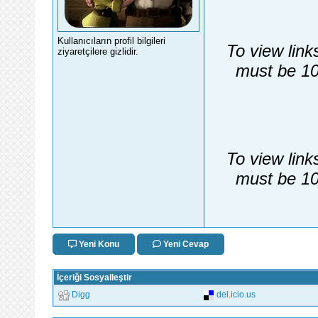
Kullanıcıların profil bilgileri
To view link
ziyaretçilere gizlidir.
must be 10
To view link
must be 10
Yeni Konu
Yeni Cevap
İçeriği Sosyalleştir
Digg
del.icio.us