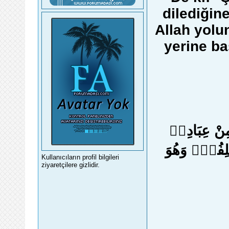
dilediğine
Allah yolu
yerine ba
ِنْ عِبَادِه۪
خْلِفُهُۚ وَهُوَ
Kullanıcıların profil bilgileri
ziyaretçilere gizlidir.