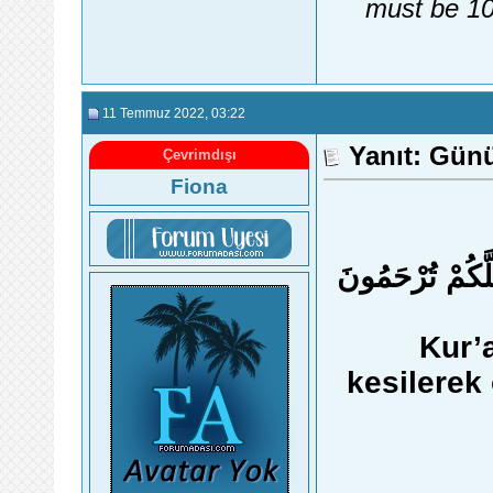
must be 10
11 Temmuz 2022
, 03:22
Yanıt: Gün
Çevrimdışı
Fiona
لَّكُمْ تُرْحَمُونَ
Kur’
kesilerek 