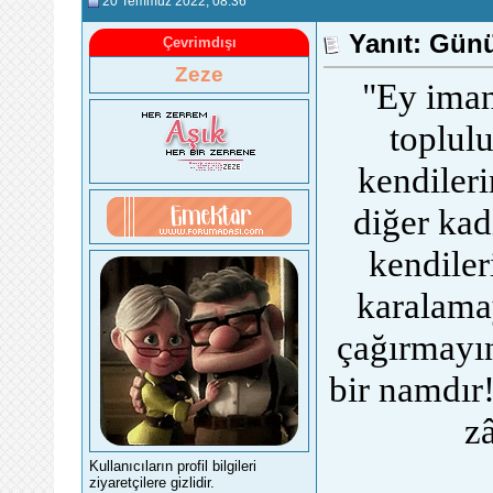
20 Temmuz 2022
, 08:36
Yanıt: Gün
Çevrimdışı
Zeze
"Ey iman
toplul
kendileri
diğer kad
kendiler
karalamay
çağırmayın
bir namdır!
zâ
Kullanıcıların profil bilgileri
ziyaretçilere gizlidir.