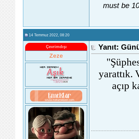
must be 10
14 Temmuz 2022
, 08:20
Yanıt: Gün
Çevrimdışı
Zeze
"Şüphes
yarattık.
açıp k