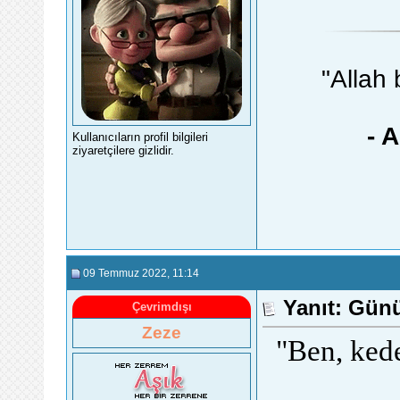
"Allah 
- 
Kullanıcıların profil bilgileri
ziyaretçilere gizlidir.
09 Temmuz 2022
, 11:14
Yanıt: Gün
Çevrimdışı
Zeze
"Ben, ked