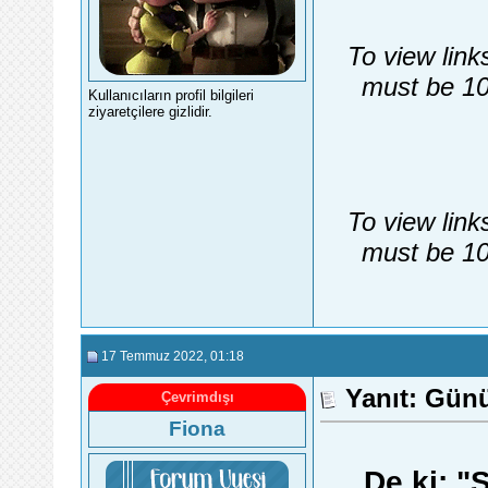
To view link
must be 10
Kullanıcıların profil bilgileri
ziyaretçilere gizlidir.
To view link
must be 10
17 Temmuz 2022
, 01:18
Yanıt: Gün
Çevrimdışı
Fiona
De ki: "