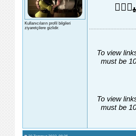
ِح۪ينَۙ
Kullanıcıların profil bilgileri
ziyaretçilere gizlidir.
To view link
must be 10
To view link
must be 10