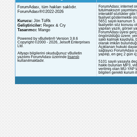
ForumAdası, tüm hakları saklıdır.
ForumAdası; internet or
tutulmaksızın yayımlana
ForumAdası®©2022-2026
interaktif sözlükler gi
faaliyet göstermekte ola
Kurucu:
Jön TüRk
5651 sayılı kanunun 5. 
Geliştiriciler:
Regex & Cry
faaliyetin söz konusu 
yapılan yazılı, görsel 
Tasarımcı:
Mango
ForumAdası üyesi gerçek
öngörüldüğü üzere; yer 
Powered by vBulletin® Version 3.8.6
saklı kalmak kaydıyla,
Copyright ©2000 - 2026, Jelsoft Enterprises
olarak imkân bulunduğu
Ltd.
Açıklanan hukuki dayan
sağlayıcı ForumAdası y
Altyapı bilgilerini okuduğunuz vBulletin
yapılıp, en geç 2 gün iç
yazılımı ForumAdası üzerinde
lisanslı
kullanılmaktadır.
5101 sayılı yasayla deg
hakkı bulunan MP3, vide
verilmiş olan MÜ-YAP ta
bilgileri gerekli kurum i