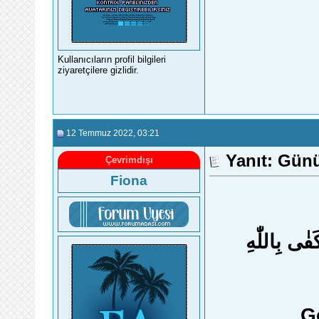
Kullanıcıların profil bilgileri
ziyaretçilere gizlidir.
12 Temmuz 2022
, 03:21
Yanıt: Gün
Çevrimdışı
Fiona
ٰى بِاللّٰهِ
G