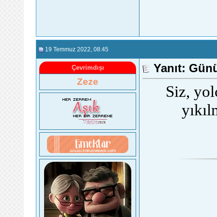
19 Temmuz 2022
, 08:45
Yanıt: Gün
Çevrimdışı
Zeze
Siz, yo
yıkıl