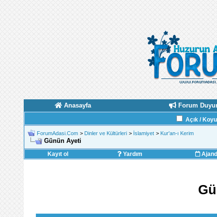
Anasayfa
Forum Duyur
Açık / Koy
ForumAdasi.Com
>
Dinler ve Kültürleri
>
İslamiyet
>
Kur'an-ı Kerim
Günün Ayeti
Kayıt ol
Yardım
Ajan
Gü