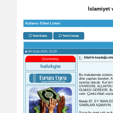
İslamiyet 
Kullanıcı Etiket Listesi
Yeni Konu
Yeni Cevap
06 Ocak 2024
, 10:29
Allah’in koyduğu sinir
Çevrimdışı
halukgta
Bu makalemde sizlerin,
dine yapılan ilaveleri,
üzerine olacak. Kur’a
UYARISINI, ALLAH’I
OLMASI GEREKİR. Bu du
verir. Çünkü Allah sözü
Maide 87: EY İMAN 
SINIRLARI AŞMAYIN. 
Sizce bu ayet çok açık 