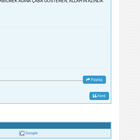
YABİLMEK ADINA ÇABA GÖSTEREN, ALLAH’IN AZINLIK
Paylaş
Alıntı
Google