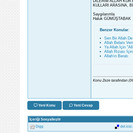
DİLERİM ALLAH KUR’
KULLARI ARASINA, B
Saygılarımla
Haluk GÜMÜŞTABAK
Benzer Konular
:
Sen Bir Allah De
Allah Belanı Ve
Ya Allah İçin "A
Allah Rızası İçin
Allah'ın Beratı
Konu Zeze tarafından (
Yeni Konu
Yeni Cevap
İçeriği Sosyalleştir
Digg
del.icio