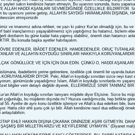
emiz şeyleri sakın kendinize haram etmeyin. Bu uyarının sonunda, bunu 
LLAH HADDİ AŞANLARI SEVMEDİĞİNİDE ÖZELLİKLE BİLDİRİYOR. Sizlere so
h’ın bu uyarısını yerine getirip, ALLAH’IN SAYDIĞI HARAMLARIN DIŞINDA
ebessüm etmişsinizdir.
imiz ve imanımız adına rehberi, ne yazı ki yalnız Kur’an olmadığı için, bu v
rf batıl inançlarımızı yaşayabilmemiz için yaptığımız bu hatamız, bizlerin ebed
Değerli dostlarım bu güne kadar hata yapmış olabiliriz, önemli olan hatam
R. Bu konuda başka ayetler hatırlayalım.
 TÖVBE EDENLER, İBÂDET EDENLER, HAMDEDENLER, ORUÇ TUTANLAR,
NLAR VE ALLAH’IN KOYDUĞU SINIRLARI HAKKIYLA KORUYANLARDIR. MÜ
ALÇAK GÖNÜLLÜCE VE İÇİN İÇİN DUA EDİN. ÇÜNKÜ O, HADDİ AŞANLARI S
üslümana, ibadetlerini yerine getirenlere, özellikle çok önemli bir uyar
ORUYANLARDIR DİYOR. Peki, Allah’ın koyduğu sınırdan sizce neyi kast edi
yorum, günümüzde yaşadığımız İslam, Allah’ın koyduğu sınırlarda mı yaşanıyor
 özet bilgiler verir detaylı değildir diyerek, ELLERİMİZLE SINIR TANIMA
Kur’an Allah’ın koyduğu sınırları tanıyanı müjdele diyor Elçisine. Sizce bu müj
el çoğunluğu, bu müjdenin dışında mı? Huzura vardığımızda, hep birlikte 
5. Ayette de aynı konu özellikle işleniyor ve Allah’a dua ederken bile, bunu
r. Hatta zikir ehli şunu çok iyi bilir. Allah kendisine nasıl dua edileceği örnek
 anlaşılabilsin.
Y KİTAP EHLİ! HAKKIN DIŞINA ÇIKARAK DİNİNİZDE AŞIRI GİTMEYİN. D
AŞMIŞ BİR MİLLETİN ARZU VE KEYİFLERİNE UYMAYIN.” (Diyanet mali)