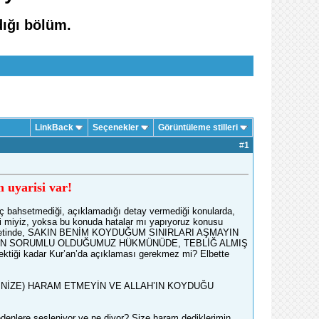
dığı bölüm.
LinkBack
Seçenekler
Görüntüleme stilleri
#
1
n uyarisi var!
iç bahsetmediği, açıklamadığı detay vermediği konularda,
eli miyiz, yoksa bu konuda hatalar mı yapıyoruz konusu
birçok ayetinde, SAKIN BENİM KOYDUĞUM SINIRLARI AŞMAYIN
AN’DAN SORUMLU OLDUĞUMUZ HÜKMÜNÜDE, TEBLİĞ ALMIŞ
tiği kadar Kur’an’da açıklaması gerekmez mi? Elbette
NDİNİZE) HARAM ETMEYİN VE ALLAH’IN KOYDUĞU
edenlere sesleniyor ve ne diyor? Size haram dediklerimin