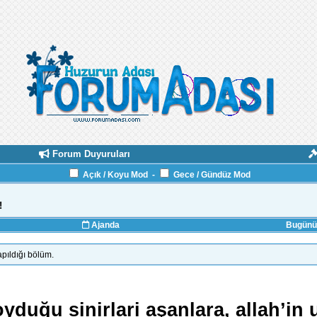
Forum Duyuruları
Açık / Koyu Mod
-
Gece / Gündüz Mod
!
Ajanda
Bugünün
pıldığı bölüm.
oyduğu sinirlari aşanlara, allah’in u