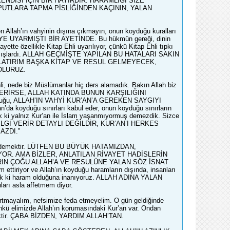
NDİSİ İÇİN BİR HAYIRDIR. HARAMLIĞI SİZE
 PUTLARA TAPMA PİSLİĞİNDEN KAÇININ, YALAN
n Allah’ın vahyinin dışına çıkmayın, onun koyduğu kuralları
YE UYARMIŞTI BİR AYETİNDE. Bu hükmün gereği, dinin
tte özellikle Kitap Ehli uyarılıyor, çünkü Kitap Ehli tıpkı
ar yaratmışlardı. ALLAH GEÇMİŞTE YAPILAN BU HATALARI SAKIN
RLATIRIM BAŞKA KİTAP VE RESUL GELMEYECEK,
OLURUZ.
li, nede biz Müslümanlar hiç ders alamadık. Bakın Allah biz
ÖSTERİRSE, ALLAH KATINDA BUNUN KARŞILIĞINI
ğunluğu, ALLAH’IN VAHYİ KUR’AN’A GEREKEN SAYGIYI
oyduğu sınırları kabul eder, onun koyduğu sınırların
ek ki yalnız Kur’an ile İslam yaşanmıyormuş demezdik. Sizce
ZET BİLGİ VERİR DETAYLI DEĞİLDİR, KUR’AN’I HERKES
AZDI.”
iyor demektir. LÜTFEN BU BÜYÜK HATAMIZDAN,
OR. AMA BİZLER, ANLATILAN RİVAYET HADİSLERİN
IN ÇOĞU ALLAH’A VE RESULÜNE YALAN SÖZ İSNAT
ttiriyor ve Allah’ın koyduğu haramların dışında, insanları
 yazık ki haram olduğuna inanıyoruz. ALLAH ADINA YALAN
rı asla affetmem diyor.
rartmayalım, nefsimize feda etmeyelim. O gün geldiğinde
kü elimizde Allah’ın korumasındaki Kur’an var. Ondan
lecektir. ÇABA BİZDEN, YARDIM ALLAH’TAN.