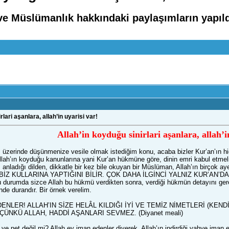
ve Müslümanlık hakkındaki paylaşımların yapıl
lari aşanlara, allah’in uyarisi var!
Allah’in koyduğu sinirlari aşanlara, allah’i
 üzerinde düşünmenize vesile olmak istediğim konu, acaba bizler Kur’an’ın h
 Allah’ın koyduğu kanunlarına yani Kur’an hükmüne göre, dinin emri kabul etm
n’ı anladığı dilden, dikkatle bir kez bile okuyan bir Müslüman, Allah’ın 
N BİZ KULLARINA YAPTIĞINI BİLİR. ÇOK DAHA İLGİNCİ YALNIZ KUR’
rumda sizce Allah bu hükmü verdikten sonra, verdiği hükmün detayını gerek
nde durandır. Bir örnek verelim.
EDENLER! ALLAH’IN SİZE HELÂL KILDIĞI İYİ VE TEMİZ NİMETLERİ (KE
ÇÜNKÜ ALLAH, HADDİ AŞANLARI SEVMEZ. (Diyanet meali)
ve net değil mi? Allah ey iman edenler diyerek, Allah’ın indirdiği vahye iman 