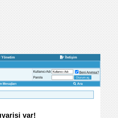
Yönetim
İletişim
Kullanıcı Adı
Beni Anımsa?
Parola
 Mesajları
Ara
yarisi var!