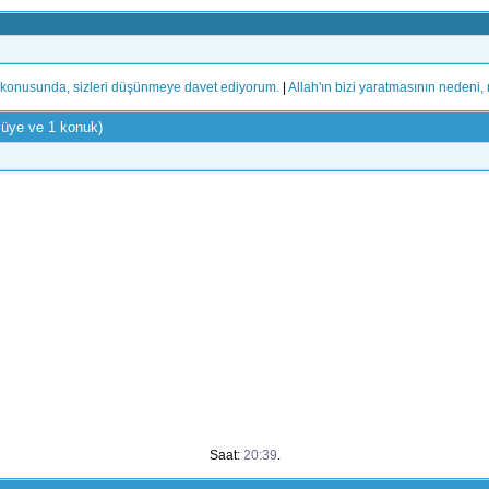
konusunda, sizleri düşünmeye davet ediyorum.
|
Allah'ın bizi yaratmasının nedeni, 
 üye ve 1 konuk)
Saat:
20:39
.