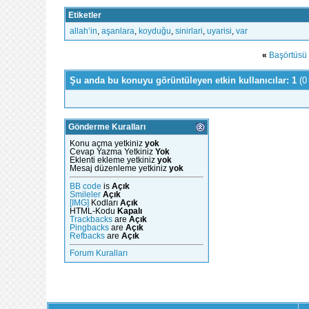
Etiketler
allah’in
,
aşanlara
,
koyduğu
,
sinirlari
,
uyarisi
,
var
«
Başörtüsü 
Şu anda bu konuyu görüntüleyen etkin kullanıcılar: 1
(0
Gönderme Kuralları
Konu açma yetkiniz
yok
Cevap Yazma Yetkiniz
Yok
Eklenti ekleme yetkiniz
yok
Mesaj düzenleme yetkiniz
yok
BB code
is
Açık
Smileler
Açık
[IMG]
Kodları
Açık
HTML-Kodu
Kapalı
Trackbacks
are
Açık
Pingbacks
are
Açık
Refbacks
are
Açık
Forum Kuralları