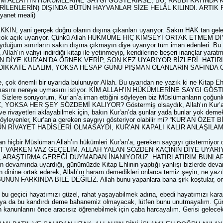
KİM ALLAH’IN HÜKÜMLERİNE SAYGI GÖSTERİRSE, BU, RABBİ KATINDA KE
RİLENLERİN) DIŞINDA BÜTÜN HAYVANLAR SİZE HELÂL KILINDI. ARTIK
anet meali)
AKKIN, yani gerçek doğru olanın dışına çıkanları uyarıyor. Sakın HAK tan gele
ye çok açık uyarıyor. Çünkü Allah HÜKMÜME HİÇ KİMSEYİ ORTAK ETMEM Dİ
yduğum sınırların sakın dışına çıkmayın diye uyarıyor tüm iman edenleri. Bu aye
 Allah’ın vahyi indirdiği kitap ile yetinmeyip, kendilerine beşeri inançl
 DİYE KUR’AN’DA ÖRNEK VERİP, SON KEZ UYARIYOR BİZLERİ. HATI
 DİKKATE ALALIM, YOKSA HESAP GÜNÜ PİŞMAN OLANLARIN SAFINDA 
, çok önemli bir uyarıda bulunuyor Allah. Bu uyarıdan ne yazık ki ne Kitap Eh
apmasını nereye uymasını istiyor. KİM ALLAH’IN HÜKÜMLERİNE SAYGI G
zlere soruyorum, Kur’an’a iman ettiğini söyleyen biz Müslümanların ço
KSA HER ŞEY SÖZDEMİ KALIYOR? Göstermiş olsaydık, Allah’ın Kur’an’da k
ve rivayetleri aklayabilmek için, bakın Kur’an’da şunlar yada bunlar yok dem
söyleyenler, Kur’an’a gereken saygıyı gösteriyor olabilir mi? “KUR’AN Ö
 RİVAYET HADİSLERİ OLMASAYDI, KUR’AN KAPALI KALIR ANLAŞILAM
an hiçbir Müslüman Allah’ın hükümleri Kur’an’a, gereken saygıyı gösterm
 VARKEN VAZ GEÇELİM. ALLAH YALAN SÖZDEN KAÇININ DİYE UYARIY
 ARAŞTIRMA GEREĞİ DUYMADAN İNANIYORUZ. HATIRLATIRIM BUNLAR
 devamında uyardığı, günümüzde Kitap Ehlinin yaptığı yanlışı bizlerde devam e
h’ın dinine ortak ederek, Allah’ın haram demedikleri onlarca temiz şeyin, ne
 FARKINDA BİLE DEĞİLİZ. Allah bunu yapanlara bana şirk koştular, onla
en bu geçici hayatımızı güzel, rahat yaşayabilmek adına, ebedi hayatımızı ka
 ya da bu kandırdı deme bahanemiz olmayacak, lütfen bunu unutmayalım. Çün
ın kanunlarını önce aracısız öğrenebilmek için çaba harcayalım. Gerisi ge