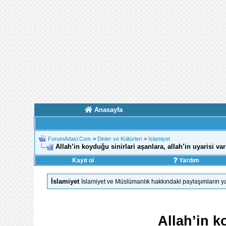
Anasayfa
ForumAdasi.Com
>
Dinler ve Kültürleri
>
İslamiyet
Allah’in koyduğu sinirlari aşanlara, allah’in uyarisi var
Kayıt ol
Yardım
İslamiyet
İslamiyet ve Müslümanlık hakkındaki paylaşımların ya
Allah’in k