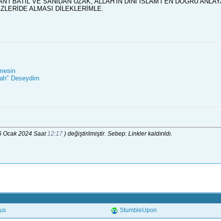
AN’I BATIL VE SANIDAN UZAK, ALLAH’IN DİNİ İSLAM’I EN DOĞRU ANLA
İZLERİDE ALMASI DİLEKLERİMLE.
rmesin
llah" Deseydim
06 Ocak 2024 Saat
12:17
) değiştirilmiştir. Sebep: Linkler kaldırıldı.
.us
StumbleUpon