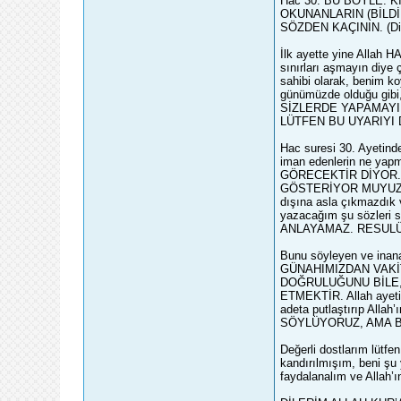
Hac 30: BU BÖYLE. 
OKUNANLARIN (BİLDİ
SÖZDEN KAÇININ. (Diy
İlk ayette yine Allah H
sınırları aşmayın di
sahibi olarak, benim ko
günümüzde olduğu gibi,
SİZLERDE YAPAMAYIN
LÜTFEN BU UYARIYI
Hac suresi 30. Ayetinde
iman edenlerin ne y
GÖRECEKTİR DİYOR. Si
GÖSTERİYOR MUYUZ, YO
dışına asla çıkmazdık 
yazacağım şu sözleri 
ANLAYAMAZ. RESULÜN
Bunu söyleyen ve inan
GÜNAHIMIZDAN VAKİT
DOĞRULUĞUNU BİLE,
ETMEKTİR. Allah ayetin
adeta putlaştırıp Alla
SÖYLÜYORUZ, AMA BUNUN
Değerli dostlarım lütf
kandırılmışım, beni şu
faydalanalım ve Allah’