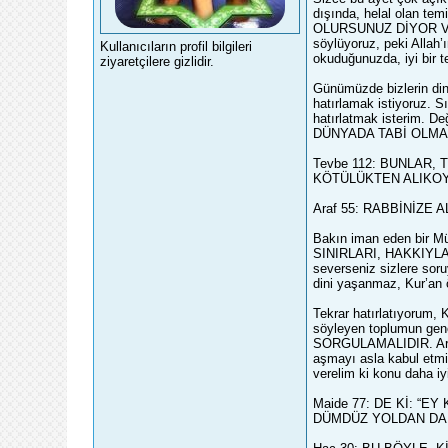
dışında, helal olan t
OLURSUNUZ DİYOR VE A
söylüyoruz, peki Alla
Kullanıcıların profil bilgileri
okuduğunuzda, iyi bir t
ziyaretçilere gizlidir.
Günümüzde bizlerin din
hatırlamak istiyoruz. Sı
hatırlatmak isterim. 
DÜNYADA TABİ OLMAKTI
Tevbe 112: BUNLAR,
KÖTÜLÜKTEN ALIKOYA
Araf 55: RABBİNİZE 
Bakın iman eden bir M
SINIRLARI, HAKKIYLA K
severseniz sizlere soru
dini yaşanmaz, Kur’an
Tekrar hatırlatıyorum, 
söyleyen toplumun gen
SORGULAMALIDIR. Araf 5
aşmayı asla kabul etmiyo
verelim ki konu daha iyi
Maide 77: DE Kİ: “E
DÜMDÜZ YOLDAN DA Ş