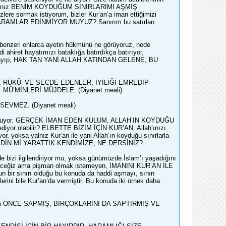
yaparsanız BENİM KOYDUĞUM SINIRLARIMI AŞMIŞ
rmak istiyorum, bizler Kur’an’a iman ettiğimizi
, HARAMLAR EDİNMİYOR MUYUZ? Sanırım bu satırları
e benzeri onlarca ayetin hükmünü ne görüyoruz, nede
i ahiret hayatımızı bataklığa batırdıkça batırıyor,
ızı anlayıp, HAK TAN YANİ ALLAH KATINDAN GELENE, BU
 RÜKÛ’ VE SECDE EDENLER, İYİLİĞİ EMREDİP
’MİNLERİ MÜJDELE. (Diyanet meali)
EVMEZ. (Diyanet meali)
ıda bulunuyor. GERÇEK İMAN EDEN KULUM, ALLAH’IN KOYDUĞU
yor olabilir? ELBETTE BİZİM İÇİN KUR’AN. Allah’ınızı
, yoksa yalnız Kur’an ile yani Allah’ın koyduğu sınırlarla
Z BİR DİN Mİ YARATTIK KENDİMİZE, NE DERSİNİZ?
de bizi ilgilendiriyor mu, yoksa günümüzde İslam’ı yaşadığını
göreceğiz ama pişman olmak istemeyen, İMANINI KUR’AN İLE
n bir sınırı olduğu bu konuda da haddi aşmayı, sınırı
lerini bile Kur’an’da vermiştir. Bu konuda iki örnek daha
AHA ÖNCE SAPMIŞ, BİRÇOKLARINI DA SAPTIRMIŞ VE