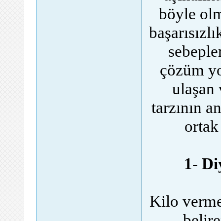
böyle ol
başarısızl
sebeple
çözüm yol
ulaşan 
tarzının an
ortak
1- Di
Kilo verme
belir