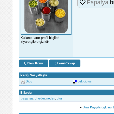
Papatya
b
Kullanıcıların profil bilgileri
ziyaretçilere gizlidir.
Yeni Konu
Yeni Cevap
İçeriği Sosyalleştir
Digg
del.icio.us
Etiketler
başarısız
,
diyetler
,
neden
,
olur
«
Uraz Kaygılaroğlu'nu 