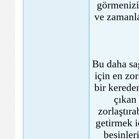
görmenizi 
ve zamanl
Bu daha sağ
için en zo
bir kerede
çıkan 
zorlaştıra
getirmek i
besinler