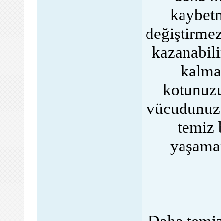
kaybet
değiştirmez
kazanabili
kalmak
kotunuzu
vücudunuzu
temiz b
yaşama
Daha temiz,