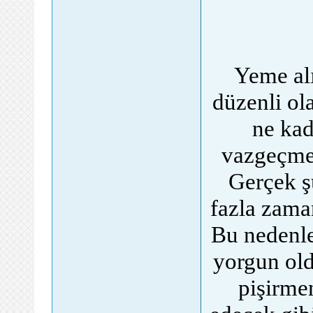
Yeme alı
düzenli ol
ne kad
vazgeçmek
Gerçek ş
fazla zaman
Bu nedenle
yorgun ol
pişirme