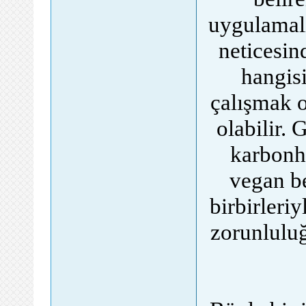
uygulamalı
neticesin
hangis
çalışmak 
olabilir. 
karbonhi
vegan be
birbirleriy
zorunluluğ