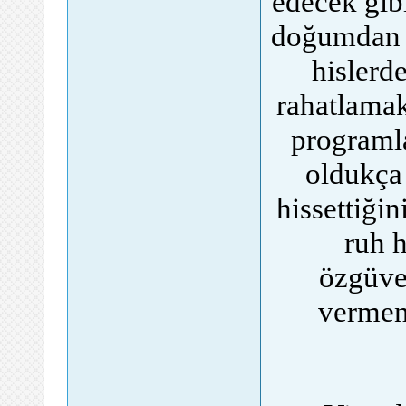
edecek gibi
doğumdan i
hislerd
rahatlamak
programla
oldukça
hissettiğin
ruh 
özgüven
vermen