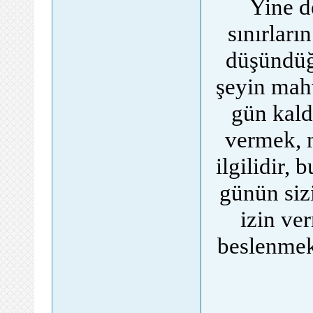
Yine d
sınırları
düşündüğ
şeyin mah
gün kald
vermek, m
ilgilidir,
günün siz
izin ve
beslenmek 