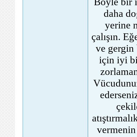
Böyle bir 
daha do
yerine 
çalışın. Eğ
ve gergin 
için iyi 
zorlaman
Vücudunuz
ederseniz
çekil
atıştırmalı
vermenin 