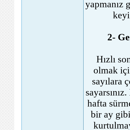
yapmanız ge
keyi
2- Ge
Hızlı so
olmak içi
sayılara ç
sayarsınız. 
hafta sürme
bir ay gib
kurtulma