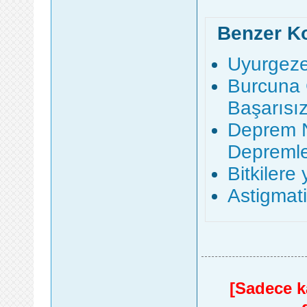
Benzer K
Uyurgezer
Burcuna 
Başarısı
Deprem N
Depremle
Bitkilere
Astigmat
[Sadece ka