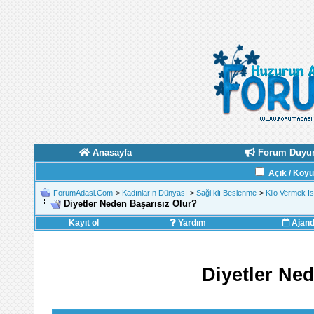
Anasayfa
Forum Duyur
Açık / Koy
ForumAdasi.Com
>
Kadınların Dünyası
>
Sağlıklı Beslenme
>
Kilo Vermek İ
Diyetler Neden Başarısız Olur?
Kayıt ol
Yardım
Ajan
Diyetler Ne