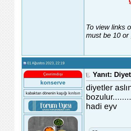
To view links 
must be 10 or 
01 Ağustos 2023
, 22:19
Yanıt: Diye
Çevrimdışı
konserve
diyetler asl
kabaktan dönenin kaşığı kırılsın
bozulur.........
hadi eyv