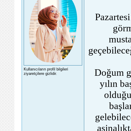
Pazartes
görm
musta
geçebileceğ
Kullanıcıların profil bilgileri
Doğum gü
ziyaretçilere gizlidir.
yılın b
olduğu
başla
gelebile
aşinalık