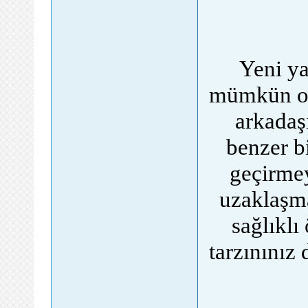
Yeni ya
mümkün ola
arkadaşı
benzer bi
geçirmey
uzaklaşma
sağlıklı
tarzınınız