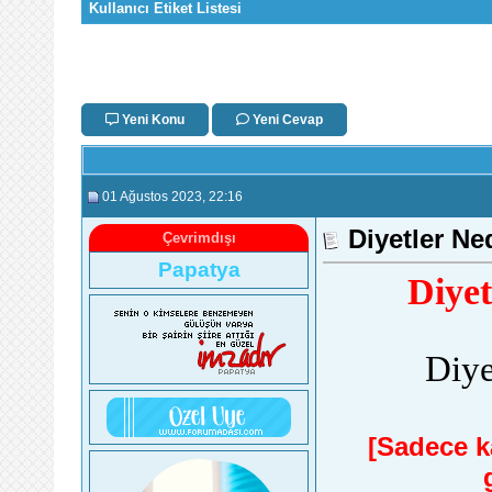
Kullanıcı Etiket Listesi
Yeni Konu
Yeni Cevap
01 Ağustos 2023
, 22:16
Diyetler Ne
Çevrimdışı
Papatya
Diyet
Diye
[Sadece ka