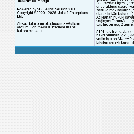
Tasarımcı:
Mango
ForumAdası üyesi gerçek
öngörüldüğü üzere; yer 
Powered by vBulletin® Version 3.8.6
saklı kalmak kaydıyla,
Copyright ©2000 - 2026, Jelsoft Enterprises
olarak imkân bulunduğu
Ltd.
Açıklanan hukuki dayan
sağlayıcı ForumAdası y
Altyapı bilgilerini okuduğunuz vBulletin
yapılıp, en geç 2 gün iç
yazılımı ForumAdası üzerinde
lisanslı
kullanılmaktadır.
5101 sayılı yasayla deg
hakkı bulunan MP3, vide
verilmiş olan MÜ-YAP ta
bilgileri gerekli kurum i