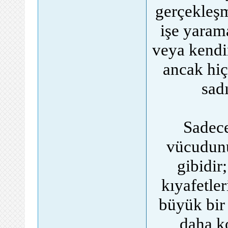
gerçekleşm
işe yaram
veya kendin
ancak hiç
sad
Sadece
vücudunu
gibidir;
kıyafetle
büyük bir 
daha ko