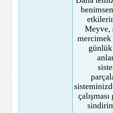
benimsem
etkileri
Meyve, s
mercimek 
günlük 
anla
sist
parçal
sisteminizd
çalışması
sindiri