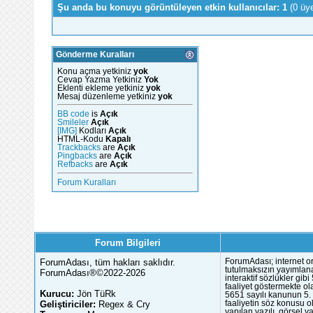
Şu anda bu konuyu görüntüleyen etkin kullanıcılar: 1
(0 üy
Gönderme Kuralları
Konu açma yetkiniz
yok
Cevap Yazma Yetkiniz
Yok
Eklenti ekleme yetkiniz
yok
Mesaj düzenleme yetkiniz
yok
BB code
is
Açık
Smileler
Açık
[IMG]
Kodları
Açık
HTML-Kodu
Kapalı
Trackbacks
are
Açık
Pingbacks
are
Açık
Refbacks
are
Açık
Forum Kuralları
Forum Bilgileri
ForumAdası, tüm hakları saklıdır.
ForumAdası; internet or
tutulmaksızın yayımlana
ForumAdası®©2022-2026
interaktif sözlükler gi
faaliyet göstermekte ola
Kurucu:
Jön TüRk
5651 sayılı kanunun 5. 
Geliştiriciler:
Regex & Cry
faaliyetin söz konusu 
yapılan yazılı, görsel 