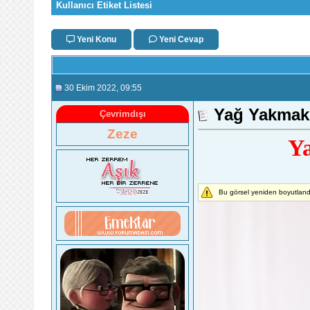
Kullanıcı Etiket Listesi
Yeni Konu
Yeni Cevap
30 Ekim 2022
, 09:55
Yağ Yakmak 
Çevrimdışı
Zeze
Ya
Bu görsel yeniden boyutlandı