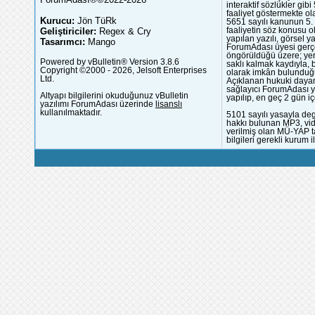
interaktif sözlükler gi
faaliyet göstermekte ola
Kurucu:
Jön TüRk
5651 sayılı kanunun 5. 
Geliştiriciler:
Regex & Cry
faaliyetin söz konusu 
yapılan yazılı, görsel 
Tasarımcı:
Mango
ForumAdası üyesi gerçek
öngörüldüğü üzere; yer 
Powered by vBulletin® Version 3.8.6
saklı kalmak kaydıyla,
Copyright ©2000 - 2026, Jelsoft Enterprises
olarak imkân bulunduğu
Ltd.
Açıklanan hukuki dayan
sağlayıcı ForumAdası y
Altyapı bilgilerini okuduğunuz vBulletin
yapılıp, en geç 2 gün iç
yazılımı ForumAdası üzerinde
lisanslı
kullanılmaktadır.
5101 sayılı yasayla deg
hakkı bulunan MP3, vide
verilmiş olan MÜ-YAP ta
bilgileri gerekli kurum i