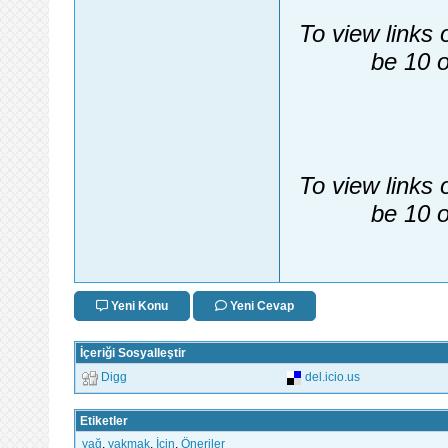
To view links 
be 10 o
To view links 
be 10 o
Yeni Konu
Yeni Cevap
İçeriği Sosyalleştir
Digg
del.icio.us
Etiketler
yağ
,
yakmak
,
İçin
,
Öneriler