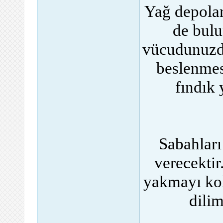
Yağ depolam
de bulu
vücudunuzda
beslenmes
fındık 
Sabahları
verecektir
yakmayı kol
dilim