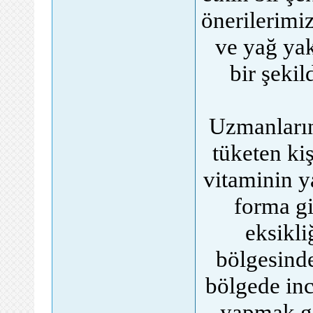
önerilerimi
ve yağ yakı
bir şekil
Uzmanların 
tüketen ki
vitaminin y
forma g
eksikli
bölgesinde
bölgede inc
yapmak ge