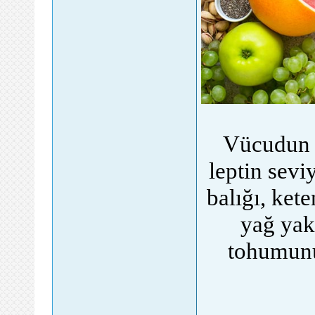
Vücudun 
leptin sevi
balığı, ket
yağ yak
tohumunu 