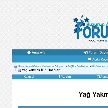
Anasayfa
Forum Duyur
Açık / Koy
ForumAdasi.Com
>
Kadınların Dünyası
>
Sağlıklı Beslenme
>
Kilo Vermek İ
Yağ Yakmak İçin Öneriler
Kayıt ol
Yardım
Ajan
Yağ Yakm