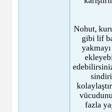
karıştır
Nohut, kur
gibi lif
yakmayı 
ekleyebi
edebilirsini
sindir
kolaylaştı
vücudunuz
fazla ya