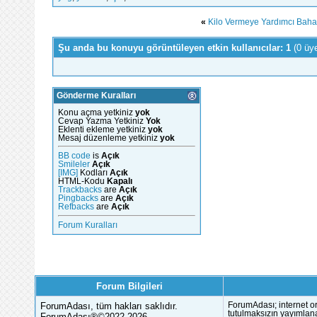
«
Kilo Vermeye Yardımcı Bahar
Şu anda bu konuyu görüntüleyen etkin kullanıcılar: 1
(0 üy
Gönderme Kuralları
Konu açma yetkiniz
yok
Cevap Yazma Yetkiniz
Yok
Eklenti ekleme yetkiniz
yok
Mesaj düzenleme yetkiniz
yok
BB code
is
Açık
Smileler
Açık
[IMG]
Kodları
Açık
HTML-Kodu
Kapalı
Trackbacks
are
Açık
Pingbacks
are
Açık
Refbacks
are
Açık
Forum Kuralları
Forum Bilgileri
ForumAdası, tüm hakları saklıdır.
ForumAdası; internet or
tutulmaksızın yayımlana
ForumAdası®©2022-2026