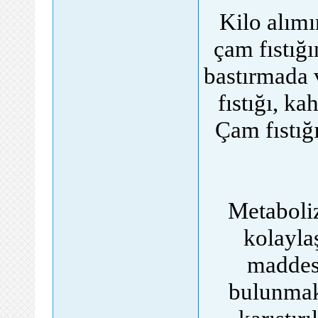
Kilo alımı
çam fıstığı
bastırmada
fıstığı, ka
Çam fıstığ
Metaboli
kolayla
maddesi
bulunmakt