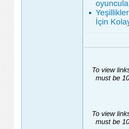
oyuncula
Yeşillik
İçin Kol
To view link
must be 10
To view link
must be 10