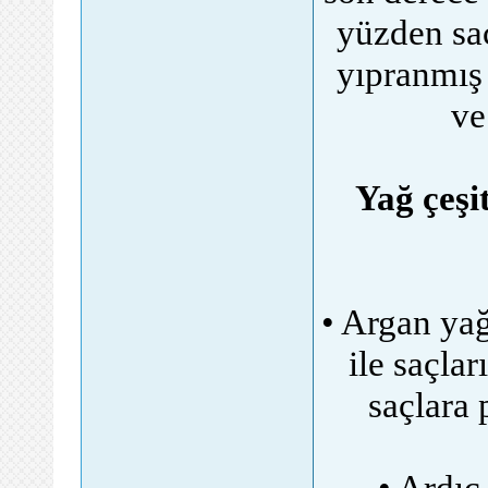
yüzden saç
yıpranmış 
ve
Yağ çeşit
• Argan yağ
ile saçlar
saçlara 
• Ardıç