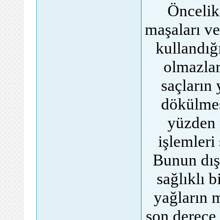
Öncelik
maşaları ve
kullandığ
olmazlar
saçların
dökülmes
yüzden 
işlemleri
Bunun dış
sağlıklı 
yağların m
son derece 