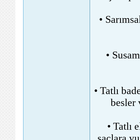
• Sarımsak
• Susam 
• Tatlı bad
besler
• Tatlı 
saçlara yu