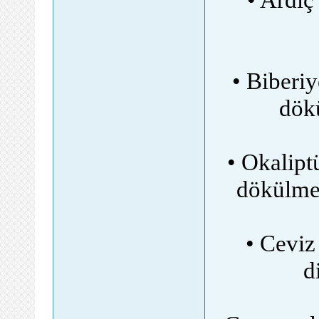
• Biberiy
dökü
• Okaliptü
dökülme
• Ceviz 
d