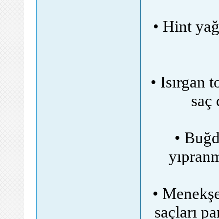
• Hint yağ
• Isırgan 
saç 
• Buğd
yıpranmı
• Menekşe 
saçları p