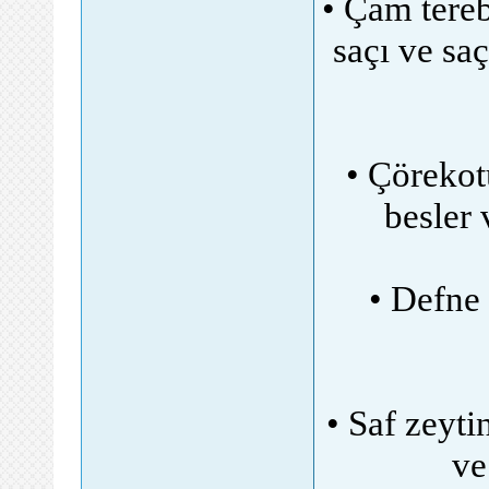
• Çam tereb
saçı ve saç
• Çörekotu
besler 
• Defne 
• Saf zeyti
ve