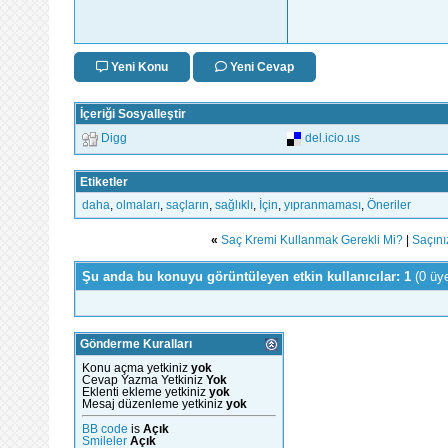
Yeni Konu
Yeni Cevap
İçeriği Sosyalleştir
Digg
del.icio.us
Etiketler
daha
,
olmaları
,
saçların
,
sağlıklı
,
İçin
,
yıpranmaması
,
Öneriler
«
Saç Kremi Kullanmak Gerekli Mi?
|
Saçını
Şu anda bu konuyu görüntüleyen etkin kullanıcılar: 1
(0 üy
Gönderme Kuralları
Konu açma yetkiniz
yok
Cevap Yazma Yetkiniz
Yok
Eklenti ekleme yetkiniz
yok
Mesaj düzenleme yetkiniz
yok
BB code
is
Açık
Smileler
Açık