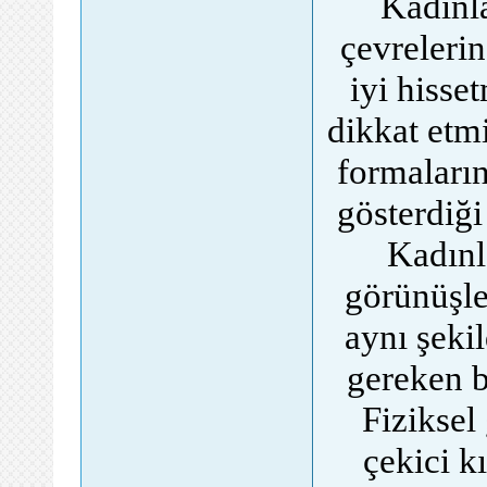
Kadınl
çevreleri
iyi hisse
dikkat etmi
formaların
gösterdiği
Kadınla
görünüşle
aynı şeki
gereken b
Fiziksel
çekici k