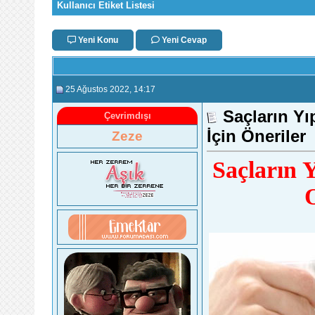
Kullanıcı Etiket Listesi
Yeni Konu
Yeni Cevap
25 Ağustos 2022
, 14:17
Saçların Yı
Çevrimdışı
İçin Öneriler
Zeze
Saçların 
O