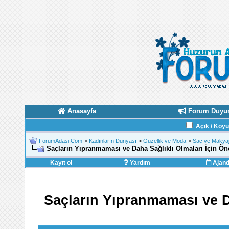
Anasayfa
Forum Duyur
Açık / Koy
ForumAdasi.Com
>
Kadınların Dünyası
>
Güzellik ve Moda
>
Saç ve Makyaj
Saçların Yıpranmaması ve Daha Sağlıklı Olmaları İçin Öne
Kayıt ol
Yardım
Ajan
Saçların Yıpranmaması ve Da