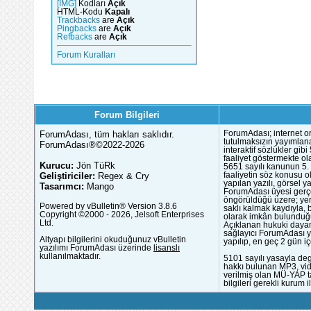
[IMG]
Kodları
Açık
HTML-Kodu
Kapalı
Trackbacks
are
Açık
Pingbacks
are
Açık
Refbacks
are
Açık
Forum Kuralları
Forum Bilgileri
ForumAdası, tüm hakları saklıdır.
ForumAdası; internet or
tutulmaksızın yayımlana
ForumAdası®©2022-2026
interaktif sözlükler gi
faaliyet göstermekte ola
Kurucu:
Jön TüRk
5651 sayılı kanunun 5. 
Geliştiriciler:
Regex & Cry
faaliyetin söz konusu 
yapılan yazılı, görsel 
Tasarımcı:
Mango
ForumAdası üyesi gerçek
öngörüldüğü üzere; yer 
Powered by vBulletin® Version 3.8.6
saklı kalmak kaydıyla,
Copyright ©2000 - 2026, Jelsoft Enterprises
olarak imkân bulunduğu
Ltd.
Açıklanan hukuki dayan
sağlayıcı ForumAdası y
Altyapı bilgilerini okuduğunuz vBulletin
yapılıp, en geç 2 gün iç
yazılımı ForumAdası üzerinde
lisanslı
kullanılmaktadır.
5101 sayılı yasayla deg
hakkı bulunan MP3, vide
verilmiş olan MÜ-YAP ta
bilgileri gerekli kurum i