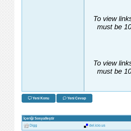
To view link
must be 10
To view link
must be 10
Yeni Konu
Yeni Cevap
İçeriği Sosyalleştir
Digg
del.icio.us