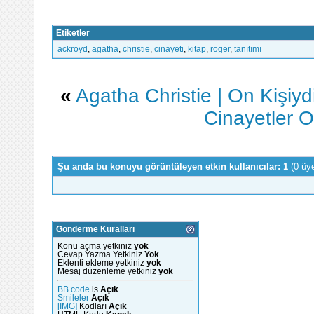
Etiketler
ackroyd
,
agatha
,
christie
,
cinayeti
,
kitap
,
roger
,
tanıtımı
«
Agatha Christie | On Kişiydi
Cinayetler Ot
Şu anda bu konuyu görüntüleyen etkin kullanıcılar: 1
(0 üy
Gönderme Kuralları
Konu açma yetkiniz
yok
Cevap Yazma Yetkiniz
Yok
Eklenti ekleme yetkiniz
yok
Mesaj düzenleme yetkiniz
yok
BB code
is
Açık
Smileler
Açık
[IMG]
Kodları
Açık