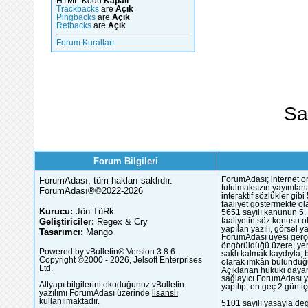
HTML-Kodu
Kapalı
Trackbacks
are
Açık
Pingbacks
are
Açık
Refbacks
are
Açık
Forum Kuralları
Sa
Forum Bilgileri
ForumAdası, tüm hakları saklıdır.
ForumAdası; internet or
tutulmaksızın yayımlana
ForumAdası®©2022-2026
interaktif sözlükler gi
faaliyet göstermekte ola
Kurucu:
Jön TüRk
5651 sayılı kanunun 5. 
Geliştiriciler:
Regex & Cry
faaliyetin söz konusu 
yapılan yazılı, görsel 
Tasarımcı:
Mango
ForumAdası üyesi gerçek
öngörüldüğü üzere; yer 
Powered by vBulletin® Version 3.8.6
saklı kalmak kaydıyla,
Copyright ©2000 - 2026, Jelsoft Enterprises
olarak imkân bulunduğu
Ltd.
Açıklanan hukuki dayan
sağlayıcı ForumAdası y
Altyapı bilgilerini okuduğunuz vBulletin
yapılıp, en geç 2 gün iç
yazılımı ForumAdası üzerinde
lisanslı
kullanılmaktadır.
5101 sayılı yasayla deg