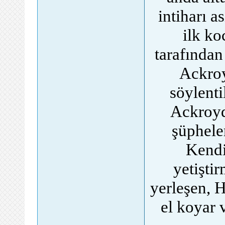
intiharı a
ilk ko
tarafından
Ackroy
söylenti
Ackroyd
şüphele
Kendi
yetişti
yerleşen, H
el koyar 