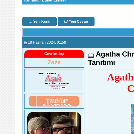
Kullanıcı Etiket Listesi
Yeni Konu
Yeni Cevap
18 Haziran 2024
, 01:58
Agatha Chri
Çevrimdışı
Tanıtımı
Zeze
Agath
C