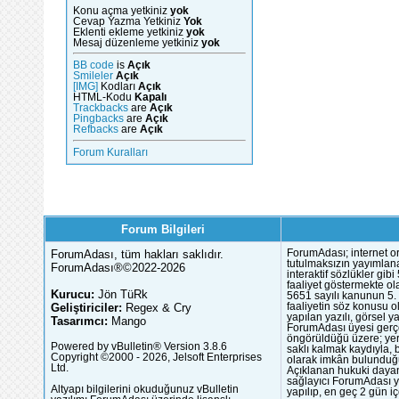
Konu açma yetkiniz
yok
Cevap Yazma Yetkiniz
Yok
Eklenti ekleme yetkiniz
yok
Mesaj düzenleme yetkiniz
yok
BB code
is
Açık
Smileler
Açık
[IMG]
Kodları
Açık
HTML-Kodu
Kapalı
Trackbacks
are
Açık
Pingbacks
are
Açık
Refbacks
are
Açık
Forum Kuralları
Forum Bilgileri
ForumAdası, tüm hakları saklıdır.
ForumAdası; internet or
tutulmaksızın yayımlana
ForumAdası®©2022-2026
interaktif sözlükler gi
faaliyet göstermekte ola
Kurucu:
Jön TüRk
5651 sayılı kanunun 5. 
Geliştiriciler:
Regex & Cry
faaliyetin söz konusu 
yapılan yazılı, görsel 
Tasarımcı:
Mango
ForumAdası üyesi gerçek
öngörüldüğü üzere; yer 
Powered by vBulletin® Version 3.8.6
saklı kalmak kaydıyla,
Copyright ©2000 - 2026, Jelsoft Enterprises
olarak imkân bulunduğu
Ltd.
Açıklanan hukuki dayan
sağlayıcı ForumAdası y
Altyapı bilgilerini okuduğunuz vBulletin
yapılıp, en geç 2 gün iç