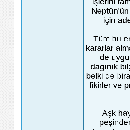
işlerini t
Neptün'ün 
için ad
Tüm bu ene
kararlar al
de uygun
dağınık bil
belki de bira
fikirler ve
Aşk hay
peşinden