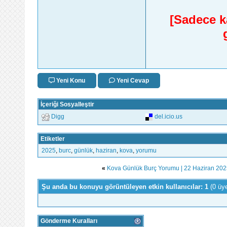
[Sadece ka
Yeni Konu
Yeni Cevap
İçeriği Sosyalleştir
Digg
del.icio.us
Etiketler
2025
,
burc
,
günlük
,
haziran
,
kova
,
yorumu
«
Kova Günlük Burç Yorumu | 22 Haziran 202
Şu anda bu konuyu görüntüleyen etkin kullanıcılar: 1
(0 üy
Gönderme Kuralları