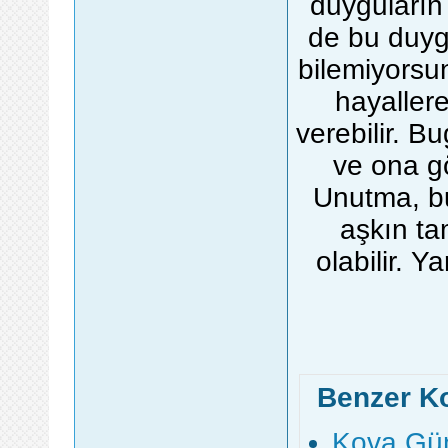
duyguların 
de bu duyg
bilemiyorsu
hayaller
verebilir. B
ve ona gö
Unutma, bu
aşkın ta
olabilir. 
Benzer K
Kova Gün