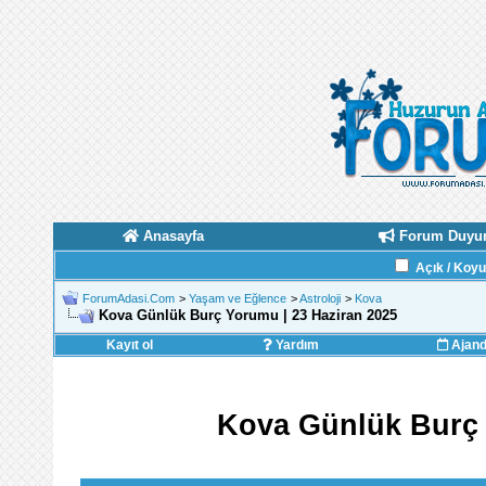
Anasayfa
Forum Duyur
Açık / Koy
ForumAdasi.Com
>
Yaşam ve Eğlence
>
Astroloji
>
Kova
Kova Günlük Burç Yorumu | 23 Haziran 2025
Kayıt ol
Yardım
Ajan
Kova Günlük Burç 