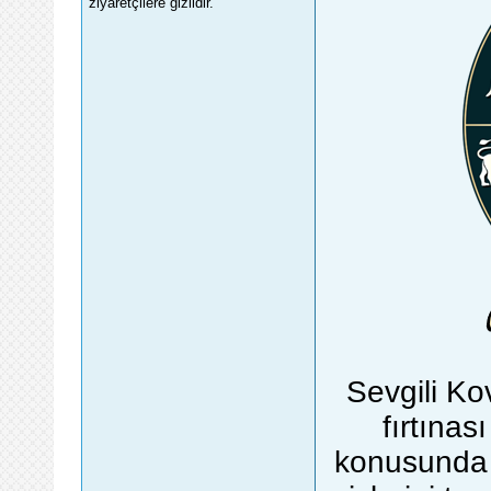
ziyaretçilere gizlidir.
Sevgili Ko
fırtınas
konusunda b