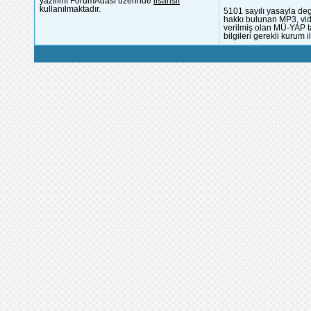
yazılımı ForumAdası üzerinde
lisanslı
kullanılmaktadır.
5101 sayılı yasayla deg
hakkı bulunan MP3, vide
verilmiş olan MÜ-YAP ta
bilgileri gerekli kurum i