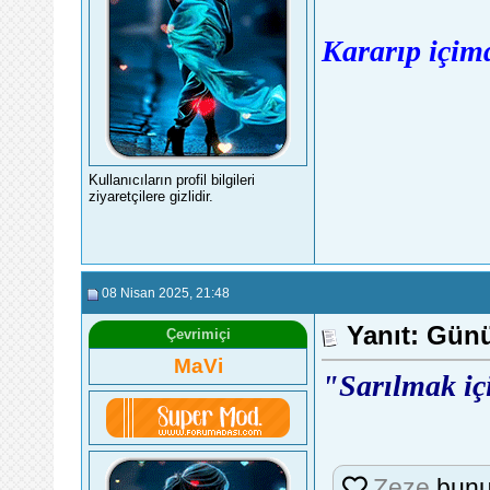
Kararıp içimd
Kullanıcıların profil bilgileri
ziyaretçilere gizlidir.
08 Nisan 2025
, 21:48
Yanıt: Günü
Çevrimiçi
MaVi
"Sarılmak içi
Zeze
bunu