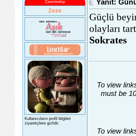
Yanıt: Günü
Çevrimdışı
Zeze
Güçlü beyinl
olayları tar
Sokrates
To view link
must be 10
Kullanıcıların profil bilgileri
ziyaretçilere gizlidir.
To view link