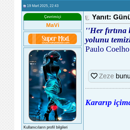
19 Mart 2025
, 22:43
Yanıt: Günü
Çevrimiçi
MaVi
''Her fırtına
yolunu temizl
Paulo Coelho
Zeze
bunu
Kararıp içimd
Kullanıcıların profil bilgileri