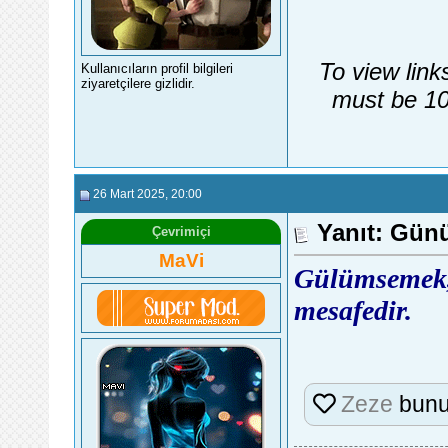
To view link
Kullanıcıların profil bilgileri
ziyaretçilere gizlidir.
must be 10
26 Mart 2025
, 20:00
Yanıt: Günü
Çevrimiçi
MaVi
Gülümsemek, 
mesafedir.
Zeze
bunu