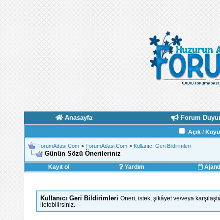
Anasayfa
Forum Duyur
Açık / Koy
ForumAdasi.Com
>
ForumAdasi.Com
>
Kullanıcı Geri Bildirimleri
Günün Sözü Önerileriniz
Kayıt ol
Yardım
Ajan
Kullanıcı Geri Bildirimleri
Öneri, istek, şikâyet ve/veya karşılaş
iletebilirsiniz.