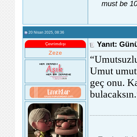
must be 10
20 Nisan 2025
, 08:36
Yanıt: Günü
Çevrimdışı
Zeze
“Umutsuzlu
Umut umuts
geç onu. Ka
bulacaksın