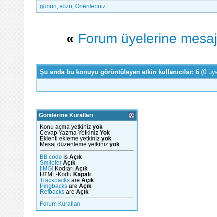
günün
,
sözü
,
Önerileriniz
«
Forum üyelerine mesaj 
Şu anda bu konuyu görüntüleyen etkin kullanıcılar: 6
(0 üy
Gönderme Kuralları
Konu açma yetkiniz
yok
Cevap Yazma Yetkiniz
Yok
Eklenti ekleme yetkiniz
yok
Mesaj düzenleme yetkiniz
yok
BB code
is
Açık
Smileler
Açık
[IMG]
Kodları
Açık
HTML-Kodu
Kapalı
Trackbacks
are
Açık
Pingbacks
are
Açık
Refbacks
are
Açık
Forum Kuralları