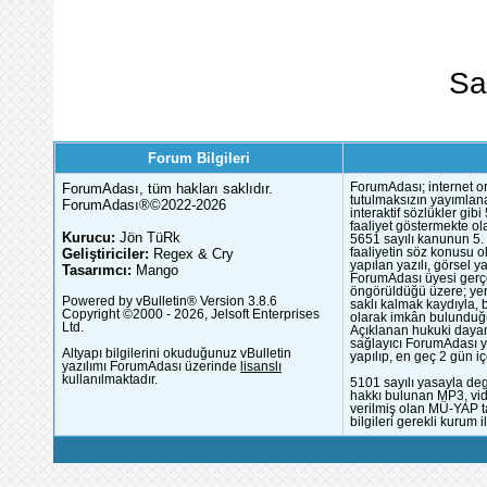
Sa
Forum Bilgileri
ForumAdası, tüm hakları saklıdır.
ForumAdası; internet or
tutulmaksızın yayımlana
ForumAdası®©2022-2026
interaktif sözlükler gi
faaliyet göstermekte ola
Kurucu:
Jön TüRk
5651 sayılı kanunun 5. 
Geliştiriciler:
Regex & Cry
faaliyetin söz konusu 
yapılan yazılı, görsel 
Tasarımcı:
Mango
ForumAdası üyesi gerçek
öngörüldüğü üzere; yer 
Powered by vBulletin® Version 3.8.6
saklı kalmak kaydıyla,
Copyright ©2000 - 2026, Jelsoft Enterprises
olarak imkân bulunduğu
Ltd.
Açıklanan hukuki dayan
sağlayıcı ForumAdası y
Altyapı bilgilerini okuduğunuz vBulletin
yapılıp, en geç 2 gün iç
yazılımı ForumAdası üzerinde
lisanslı
kullanılmaktadır.
5101 sayılı yasayla deg
hakkı bulunan MP3, vide
verilmiş olan MÜ-YAP ta
bilgileri gerekli kurum i