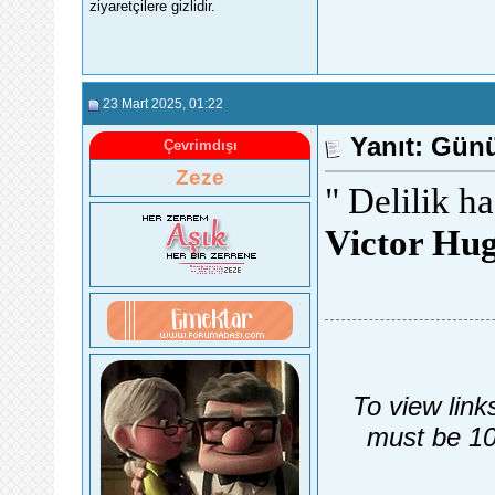
ziyaretçilere gizlidir.
23 Mart 2025
, 01:22
Yanıt: Günü
Çevrimdışı
Zeze
" Delilik h
Victor Hu
To view link
must be 10