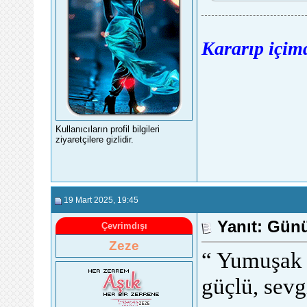
Kararıp içimd
Kullanıcıların profil bilgileri
ziyaretçilere gizlidir.
19 Mart 2025
, 19:45
Yanıt: Günü
Çevrimdışı
Zeze
“ Yumuşak 
güçlü, sevg