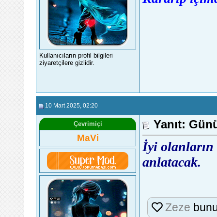
Kullanıcıların profil bilgileri
ziyaretçilere gizlidir.
10 Mart 2025
, 02:20
Yanıt: Günü
Çevrimiçi
MaVi
İyi olanların
anlatacak.
Zeze
bunu