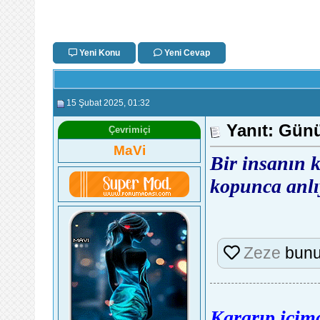
Yeni Konu
Yeni Cevap
15 Şubat 2025
, 01:32
Yanıt: Günü
Çevrimiçi
MaVi
Bir insanın k
kopunca anlı
Zeze
bunu
Kararıp içimd