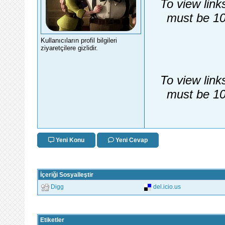
To view link
must be 10
Kullanıcıların profil bilgileri
ziyaretçilere gizlidir.
To view link
must be 10
Yeni Konu
Yeni Cevap
İçeriği Sosyalleştir
Digg
del.icio.us
Etiketler