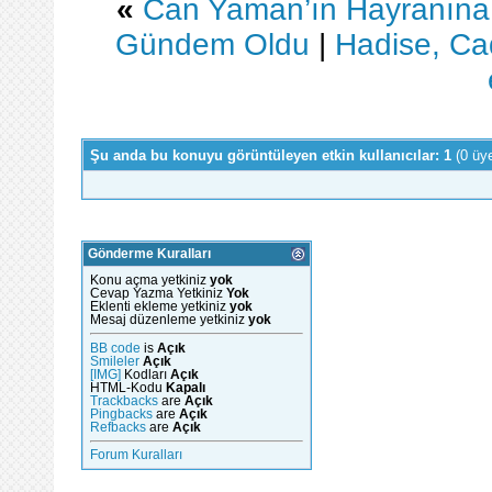
«
Can Yaman’ın Hayranına 
Gündem Oldu
|
Hadise, Cad
Şu anda bu konuyu görüntüleyen etkin kullanıcılar: 1
(0 üy
Gönderme Kuralları
Konu açma yetkiniz
yok
Cevap Yazma Yetkiniz
Yok
Eklenti ekleme yetkiniz
yok
Mesaj düzenleme yetkiniz
yok
BB code
is
Açık
Smileler
Açık
[IMG]
Kodları
Açık
HTML-Kodu
Kapalı
Trackbacks
are
Açık
Pingbacks
are
Açık
Refbacks
are
Açık
Forum Kuralları