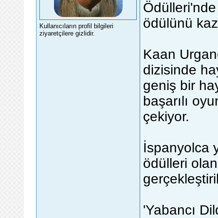
Ödülleri'nd
ödülünü kaz
Kullanıcıların profil bilgileri
ziyaretçilere gizlidir.
Kaan Urgancı
dizisinde ha
geniş bir ha
başarılı oyu
çekiyor.
İspanyolca 
ödülleri ola
gerçekleştiri
'Yabancı Di