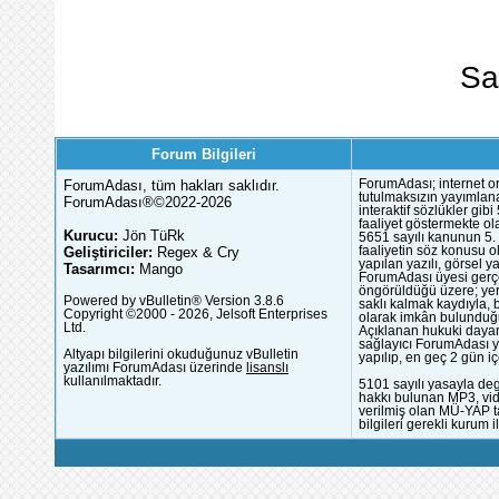
Sa
Forum Bilgileri
ForumAdası, tüm hakları saklıdır.
ForumAdası; internet or
tutulmaksızın yayımlana
ForumAdası®©2022-2026
interaktif sözlükler gi
faaliyet göstermekte ola
Kurucu:
Jön TüRk
5651 sayılı kanunun 5. 
Geliştiriciler:
Regex & Cry
faaliyetin söz konusu 
yapılan yazılı, görsel 
Tasarımcı:
Mango
ForumAdası üyesi gerçek
öngörüldüğü üzere; yer 
Powered by vBulletin® Version 3.8.6
saklı kalmak kaydıyla,
Copyright ©2000 - 2026, Jelsoft Enterprises
olarak imkân bulunduğu
Ltd.
Açıklanan hukuki dayan
sağlayıcı ForumAdası y
Altyapı bilgilerini okuduğunuz vBulletin
yapılıp, en geç 2 gün iç
yazılımı ForumAdası üzerinde
lisanslı
kullanılmaktadır.
5101 sayılı yasayla deg
hakkı bulunan MP3, vide
verilmiş olan MÜ-YAP ta
bilgileri gerekli kurum i