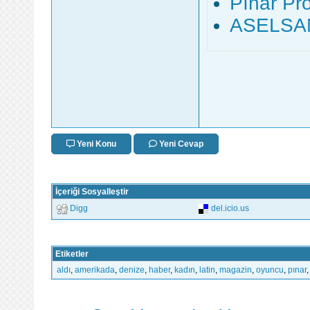
Pınar Pro
ASELSAN'
Yeni Konu
Yeni Cevap
İçeriği Sosyalleştir
Digg
del.icio.us
Etiketler
aldı
,
amerikada
,
denize
,
haber
,
kadın
,
latin
,
magazin
,
oyuncu
,
pınar