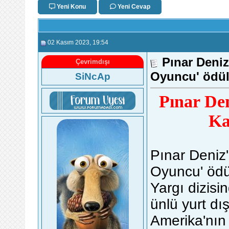
Yeni Konu
Yeni Cevap
02 Kasım 2023
, 19:54
Pınar Deniz
Çevrimdışı
Oyuncu' ödül
SiNcAp
Pınar Den
Ka
Pınar Deniz'
Oyuncu' ödü
Yargı dizisi
ünlü yurt dı
Amerika'nın