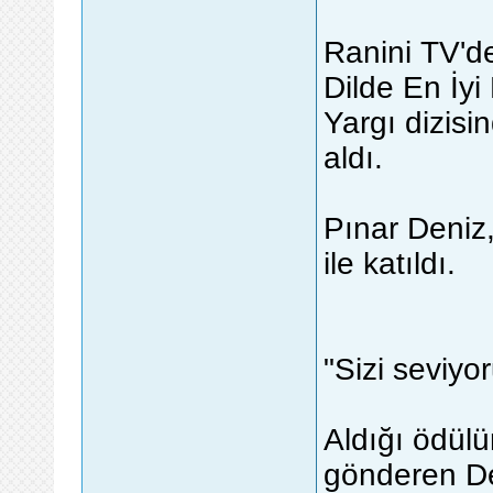
Ranini TV'd
Dilde En İy
Yargı dizisi
aldı.
Pınar Deniz,
ile katıldı.
"Sizi seviyo
Aldığı ödülü
gönderen De