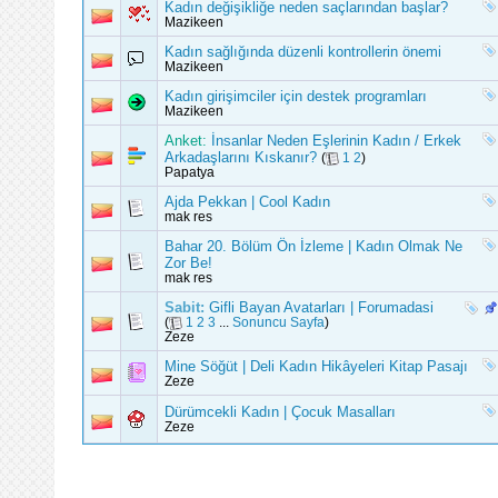
Kadın değişikliğe neden saçlarından başlar?
Mazikeen
Kadın sağlığında düzenli kontrollerin önemi
Mazikeen
Kadın girişimciler için destek programları
Mazikeen
Anket:
İnsanlar Neden Eşlerinin Kadın / Erkek
Arkadaşlarını Kıskanır?
(
1
2
)
Papatya
Ajda Pekkan | Cool Kadın
mak res
Bahar 20. Bölüm Ön İzleme | Kadın Olmak Ne
Zor Be!
mak res
Sabit:
Gifli Bayan Avatarları | Forumadasi
(
1
2
3
...
Sonuncu Sayfa
)
Zeze
Mine Söğüt | Deli Kadın Hikâyeleri Kitap Pasajı
Zeze
Dürümcekli Kadın | Çocuk Masalları
Zeze