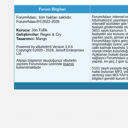
Forum Bilgileri
ForumAdası, tüm hakları saklıdır.
ForumAdası; internet or
tutulmaksızın yayımlana
ForumAdası®©2022-2026
interaktif sözlükler gi
faaliyet göstermekte ola
Kurucu:
Jön TüRk
5651 sayılı kanunun 5. 
Geliştiriciler:
Regex & Cry
faaliyetin söz konusu 
yapılan yazılı, görsel 
Tasarımcı:
Mango
ForumAdası üyesi gerçek
öngörüldüğü üzere; yer 
Powered by vBulletin® Version 3.8.6
saklı kalmak kaydıyla,
Copyright ©2000 - 2026, Jelsoft Enterprises
olarak imkân bulunduğu
Ltd.
Açıklanan hukuki dayan
sağlayıcı ForumAdası y
Altyapı bilgilerini okuduğunuz vBulletin
yapılıp, en geç 2 gün iç
yazılımı ForumAdası üzerinde
lisanslı
kullanılmaktadır.
5101 sayılı yasayla deg
hakkı bulunan MP3, vide
verilmiş olan MÜ-YAP ta
bilgileri gerekli kurum i