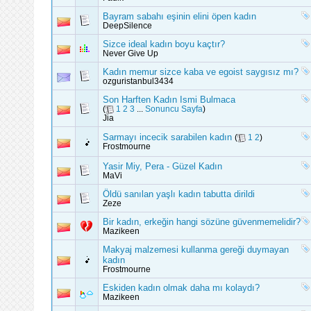
Bayram sabahı eşinin elini öpen kadın
DeepSilence
Sizce ideal kadın boyu kaçtır?
Never Give Up
Kadın memur sizce kaba ve egoist saygısız mı?
ozguristanbul3434
Son Harften Kadın Ismi Bulmaca
(
1
2
3
...
Sonuncu Sayfa
)
Jia
Sarmayı incecik sarabilen kadın
(
1
2
)
Frostmourne
Yasir Miy, Pera - Güzel Kadın
MaVi
Öldü sanılan yaşlı kadın tabutta dirildi
Zeze
Bir kadın, erkeğin hangi sözüne güvenmemelidir?
Mazikeen
Makyaj malzemesi kullanma gereği duymayan
kadın
Frostmourne
Eskiden kadın olmak daha mı kolaydı?
Mazikeen