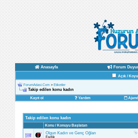
Anasayfa
Forum Duyur
Açık / Koy
ForumAdasi.Com
>
Etiketler
Takip edilen konu kadın
Kayıt ol
Yardım
Ajan
Takip edilen konu kadın
Konu / Konuyu Başlatan
Olgun Kadın ve Genç Oğlan
Fadik