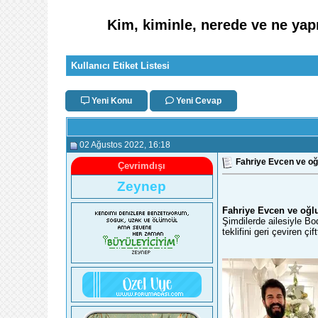
Kim, kiminle, nerede ve ne yap
Kullanıcı Etiket Listesi
Yeni Konu
Yeni Cevap
02 Ağustos 2022
, 16:18
Fahriye Evcen ve oğ
Çevrimdışı
Zeynep
Fahriye Evcen ve oğl
Şimdilerde ailesiyle B
teklifini geri çeviren ç