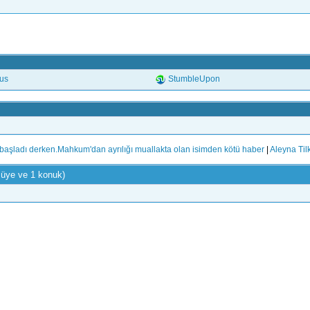
.us
StumbleUpon
 başladı derken.Mahkum'dan ayrılığı muallakta olan isimden kötü haber
|
Aleyna Tilki
 üye ve 1 konuk)