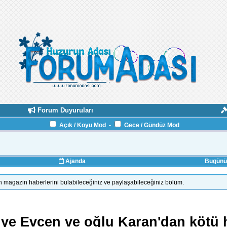
Forum Duyuruları
Açık / Koyu Mod
-
Gece / Gündüz Mod
Ajanda
Bugünün
n magazin haberlerini bulabileceğiniz ve paylaşabileceğiniz bölüm.
iye Evcen ve oğlu Karan'dan kötü 