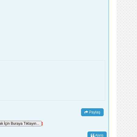
Paylaş
]
Alıntı