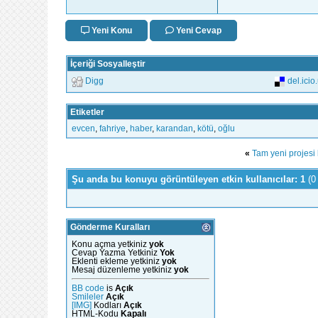
Yeni Konu
Yeni Cevap
İçeriği Sosyalleştir
Digg
del.icio
Etiketler
evcen
,
fahriye
,
haber
,
karandan
,
kötü
,
oğlu
«
Tam yeni projesi
Şu anda bu konuyu görüntüleyen etkin kullanıcılar: 1
(0
Gönderme Kuralları
Konu açma yetkiniz
yok
Cevap Yazma Yetkiniz
Yok
Eklenti ekleme yetkiniz
yok
Mesaj düzenleme yetkiniz
yok
BB code
is
Açık
Smileler
Açık
[IMG]
Kodları
Açık
HTML-Kodu
Kapalı