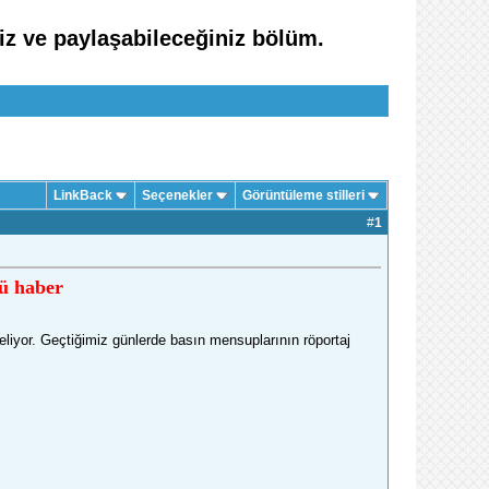
iz ve paylaşabileceğiniz bölüm.
LinkBack
Seçenekler
Görüntüleme stilleri
#
1
ü haber
liyor. Geçtiğimiz günlerde basın mensuplarının röportaj