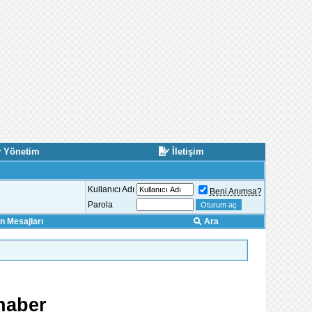
Yönetim
İletişim
Kullanıcı Adı
Beni Anımsa?
Parola
 Mesajları
Ara
haber