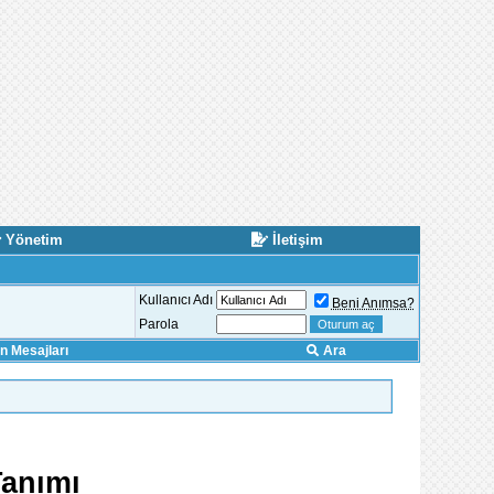
Yönetim
İletişim
Kullanıcı Adı
Beni Anımsa?
Parola
 Mesajları
Ara
Tanımı