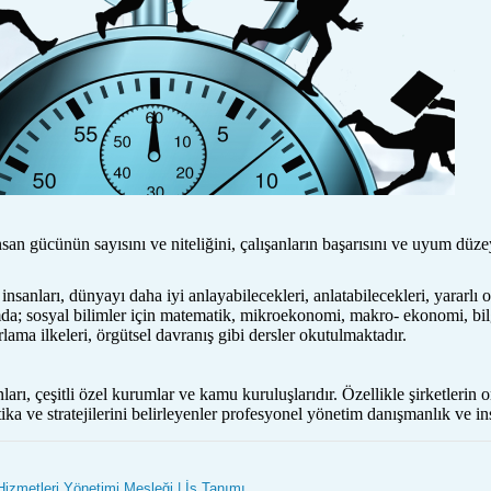
san gücünün sayısını ve niteliğini, çalışanların başarısını ve uyum düzeyi
m
nsanları, dünyayı daha iyi anlayabilecekleri, anlatabilecekleri, yararlı o
; sosyal bilimler için matematik, mikroekonomi, makro- ekonomi, bilgisaya
lama ilkeleri, örgütsel davranış gibi dersler okutulmaktadır.
arı, çeşitli özel kurumlar ve kamu kuruluşlarıdır. Özellikle şirketlerin 
tika ve stratejilerini belirleyenler profesyonel yönetim danışmanlık ve ins
Hizmetleri Yönetimi Mesleği | İş Tanımı