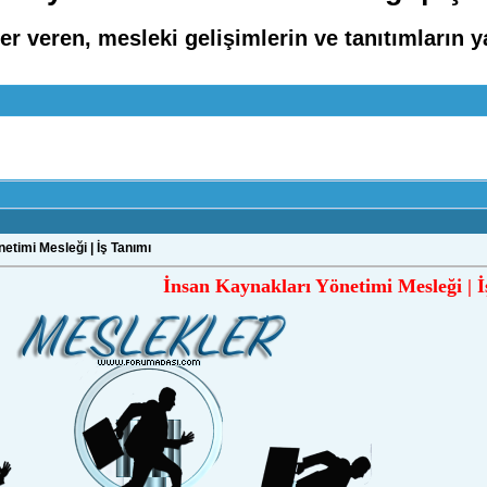
r veren, mesleki gelişimlerin ve tanıtımların y
etimi Mesleği | İş Tanımı
İnsan Kaynakları Yönetimi Mesleği | İ