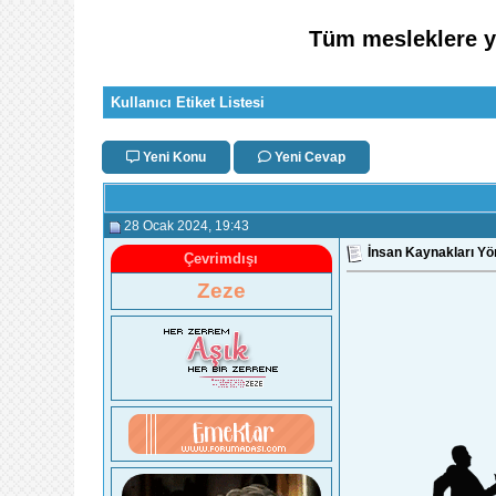
Tüm mesleklere ye
Kullanıcı Etiket Listesi
Yeni Konu
Yeni Cevap
28 Ocak 2024
, 19:43
İnsan Kaynakları Yön
Çevrimdışı
Zeze