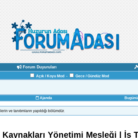
Forum Duyuruları
Açık / Koyu Mod
-
Gece / Gündüz Mod
Ajanda
Bugünün
erin ve tanıtımların yapıldığı bölümdür.
 Kaynakları Yönetimi Mesleği | İş 