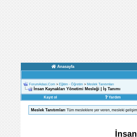
Anasayfa
ForumAdasi.Com
>
Eğitim - Öğretim
>
Meslek Tanıtımları
İnsan Kaynakları Yönetimi Mesleği | İş Tanımı
Kayıt ol
Yardım
Meslek Tanıtımları
Tüm mesleklere yer veren, mesleki gelişiml
İnsan