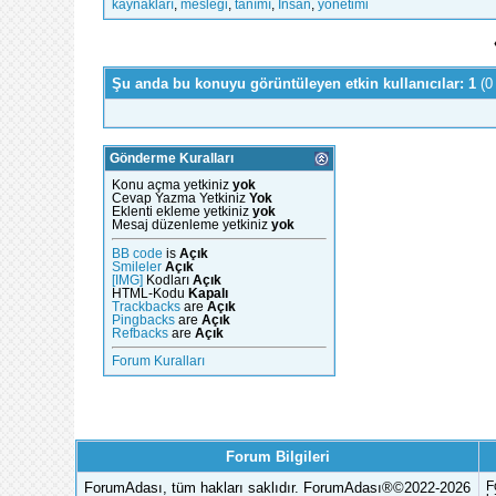
kaynakları
,
mesleği
,
tanımı
,
İnsan
,
yönetimi
Şu anda bu konuyu görüntüleyen etkin kullanıcılar: 1
(0
Gönderme Kuralları
Konu açma yetkiniz
yok
Cevap Yazma Yetkiniz
Yok
Eklenti ekleme yetkiniz
yok
Mesaj düzenleme yetkiniz
yok
BB code
is
Açık
Smileler
Açık
[IMG]
Kodları
Açık
HTML-Kodu
Kapalı
Trackbacks
are
Açık
Pingbacks
are
Açık
Refbacks
are
Açık
Forum Kuralları
Forum Bilgileri
ForumAdası, tüm hakları saklıdır. ForumAdası®©2022-2026
F