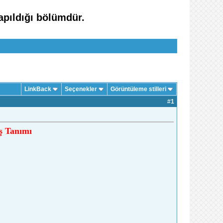
apıldığı bölümdür.
LinkBack
Seçenekler
Görüntüleme stilleri
#
1
ş Tanımı