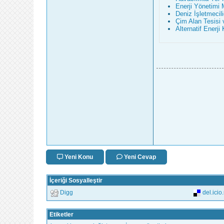
Enerji Yönetimi 
Deniz İşletmecil
Çim Alan Tesisi 
Alternatif Enerji
Yeni Konu
Yeni Cevap
İçeriği Sosyalleştir
Digg
del.icio
Etiketler