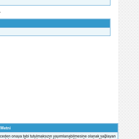
»
 Metni
e önceden onaya tabi tutulmaksızın yayımlanabilmesine olanak sağlayan