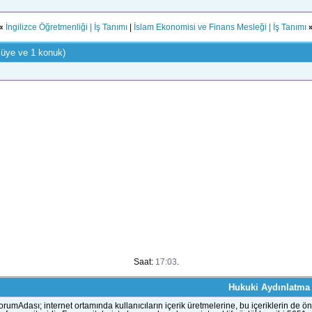
«
İngilizce Öğretmenliği | İş Tanımı
|
İslam Ekonomisi ve Finans Mesleği | İş Tanımı
 üye ve 1 konuk)
Saat:
17:03
.
Hukuki Aydınlatma
orumAdası; internet ortamında kullanıcıların içerik üretmelerine, bu içeriklerin d