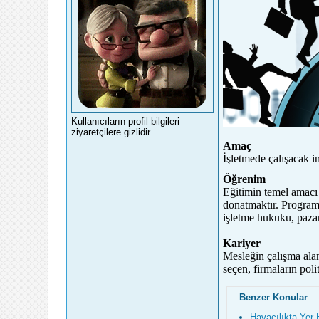
Kullanıcıların profil bilgileri
ziyaretçilere gizlidir.
Amaç
İşletmede çalışacak in
genel forum sitesi forumadasi.co
Öğrenim
Eğitimin temel amacı i
donatmaktır. Programda
işletme hukuku, pazar
Kariyer
Mesleğin çalışma alanl
seçen, firmaların poli
Benzer Konular
:
Havacılıkta Yer 