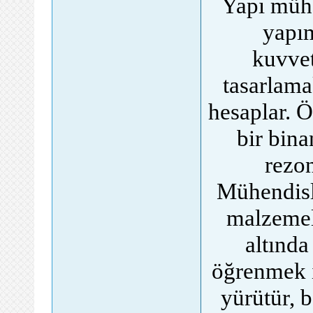
Yapı mühe
yapım
kuvvet
tasarlama
hesaplar. Ö
bir bina
rezon
Mühendisle
malzemele
altında
öğrenmek i
yürütür, 