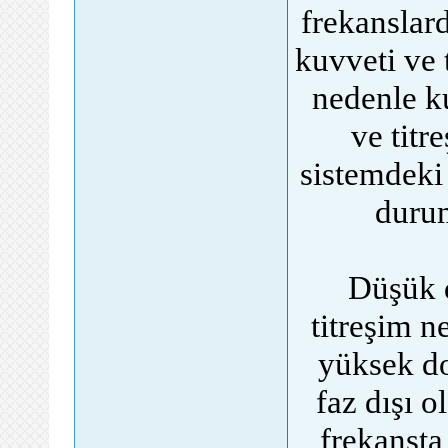
frekanslard
kuvveti ve 
nedenle ku
ve titr
sistemdeki
durum
Düşük 
titreşim n
yüksek do
faz dışı o
frekansta