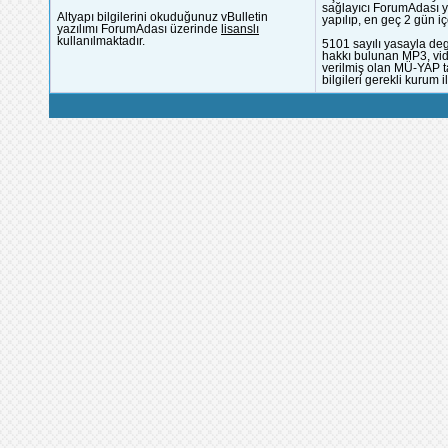
sağlayıcı ForumAdası y
Altyapı bilgilerini okuduğunuz vBulletin
yapılıp, en geç 2 gün iç
yazılımı ForumAdası üzerinde
lisanslı
kullanılmaktadır.
5101 sayılı yasayla deg
hakkı bulunan MP3, vide
verilmiş olan MÜ-YAP ta
bilgileri gerekli kurum i