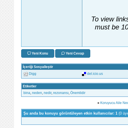
To view link
must be 10
Yeni Konu
Yeni Cevap
İçeriği Sosyalleştir
Digg
del.icio.us
Etiketler
bina
,
neden
,
nedir
,
rezonansı
,
Önemlidir
«
Koruyucu Aile Ned
Şu anda bu konuyu görüntüleyen etkin kullanıcılar: 1
(0 üy