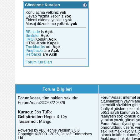
Gönderme Kuralları
Konu açma yetkiniz
yok
Cevap Yazma Yetkiniz
Yok
Eklenti ekleme yetkiniz
yok
Mesaj düzenleme yetkiniz
yok
BB code
is
Açık
Smileler
Açık
[IMG]
Kodları
Açık
HTML-Kodu
Kapalı
Trackbacks
are
Açık
Pingbacks
are
Açık
Refbacks
are
Açık
Forum Kuralları
Forum Bilgileri
ForumAdası, tüm hakları saklıdır.
ForumAdası; internet or
tutulmaksızın yayımlana
ForumAdası®©2022-2026
interaktif sözlükler gi
faaliyet göstermekte ola
Kurucu:
Jön TüRk
5651 sayılı kanunun 5. 
Geliştiriciler:
Regex & Cry
faaliyetin söz konusu 
yapılan yazılı, görsel 
Tasarımcı:
Mango
ForumAdası üyesi gerçek
öngörüldüğü üzere; yer 
Powered by vBulletin® Version 3.8.6
saklı kalmak kaydıyla,
Copyright ©2000 - 2026, Jelsoft Enterprises
olarak imkân bulunduğu
Ltd.
Açıklanan hukuki dayan