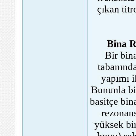
çıkan titr
Bina R
Bir bin
tabanında
yapımı il
Bununla bir
basitçe bin
rezonansı
yüksek bir
boyu) sah