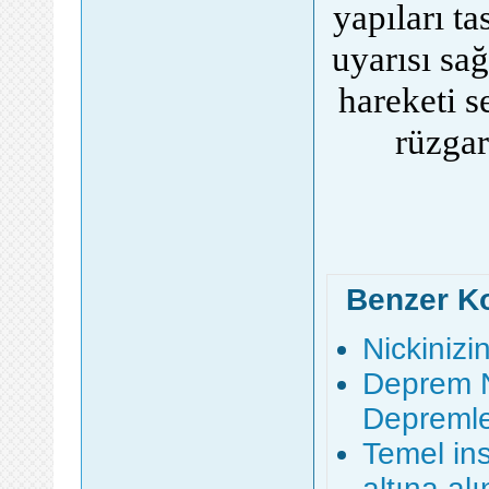
yapıları ta
uyarısı sağ
hareketi s
rüzgar
Benzer K
Nickiniz
Deprem N
Depremle
Temel in
altına al