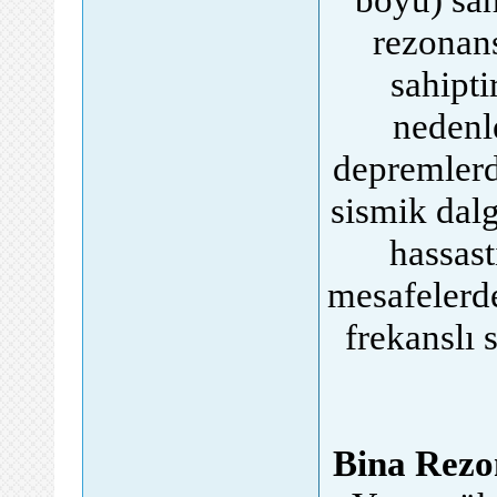
rezonan
sahipti
nedenle
depremlerd
sismik dal
hassast
mesafelerd
frekanslı 
Bina Rezon