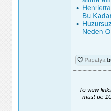
Henriett
Bu Kadar
Huzursuz
Neden O
Papatya
b
To view link
must be 10