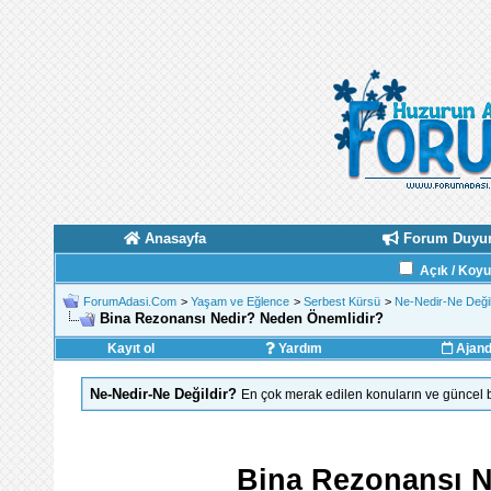
Anasayfa
Forum Duyur
Açık / Koy
ForumAdasi.Com
>
Yaşam ve Eğlence
>
Serbest Kürsü
>
Ne-Nedir-Ne Değil
Bina Rezonansı Nedir? Neden Önemlidir?
Kayıt ol
Yardım
Ajan
Ne-Nedir-Ne Değildir?
En çok merak edilen konuların ve güncel b
Bina Rezonansı N