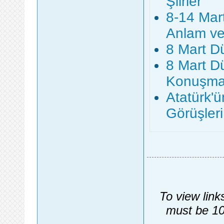
Şiirler
8-14 Mart
Anlam v
8 Mart Dü
8 Mart Dü
Konuşma
Atatürk'ü
Görüşleri
To view link
must be 10