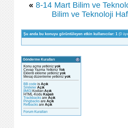
«
8-14 Mart Bilim ve Teknoloji 
Bilim ve Teknoloji Hafta
Şu anda bu konuyu görüntüleyen etkin kullanıcılar: 1
(0 üy
Gönderme Kuralları
Konu açma yetkiniz
yok
Cevap Yazma Yetkiniz
Yok
Eklenti ekleme yetkiniz
yok
Mesaj düzenleme yetkiniz
yok
BB code
is
Açık
Smileler
Açık
[IMG]
Kodları
Açık
HTML-Kodu
Kapalı
Trackbacks
are
Açık
Pingbacks
are
Açık
Refbacks
are
Açık
Forum Kuralları