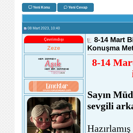
Yeni Konu
Yeni Cevap
08 Mart 2023
, 10:40
8-14 Mart Bi
Çevrimdışı
Konuşma Met
Zeze
8-14 Mart
Sayın Müd
sevgili ark
Hazırlamış