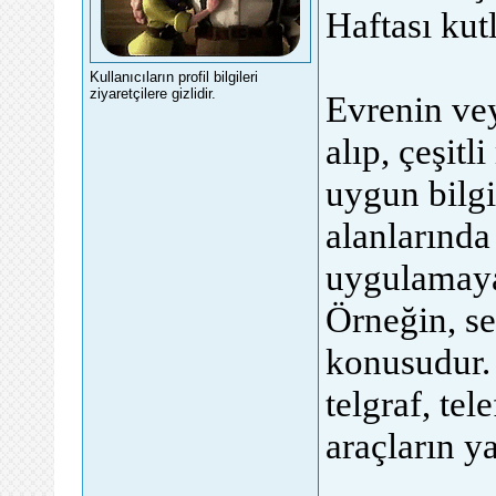
Haftası kut
Kullanıcıların profil bilgileri
ziyaretçilere gizlidir.
Evrenin vey
alıp, çeşit
uygun bilgi
alanlarında 
uygulamaya
Örneğin, se
konusudur. 
telgraf, tel
araçların y