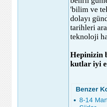
belirli gün
'bilim ve t
dolayı günd
tarihleri ar
teknoloji h
Hepinizin b
kutlar iyi
Benzer K
8-14 Mart 