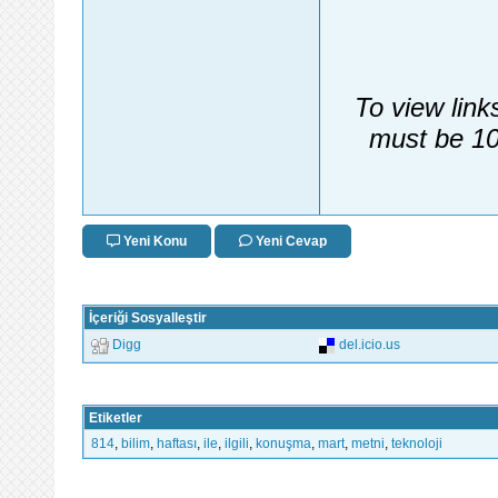
To view link
must be 10
Yeni Konu
Yeni Cevap
İçeriği Sosyalleştir
Digg
del.icio.us
Etiketler
814
,
bilim
,
haftası
,
ile
,
ilgili
,
konuşma
,
mart
,
metni
,
teknoloji