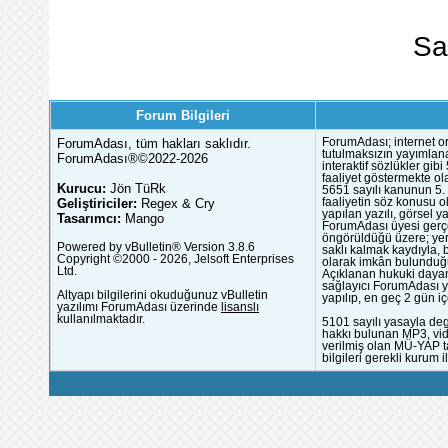
Sa
Forum Bilgileri
ForumAdası, tüm hakları saklıdır.
ForumAdası; internet or
tutulmaksızın yayımlana
ForumAdası®©2022-2026
interaktif sözlükler gi
faaliyet göstermekte ola
Kurucu:
Jön TüRk
5651 sayılı kanunun 5. 
Geliştiriciler:
Regex & Cry
faaliyetin söz konusu 
yapılan yazılı, görsel 
Tasarımcı:
Mango
ForumAdası üyesi gerçek
öngörüldüğü üzere; yer 
Powered by vBulletin® Version 3.8.6
saklı kalmak kaydıyla,
Copyright ©2000 - 2026, Jelsoft Enterprises
olarak imkân bulunduğu
Ltd.
Açıklanan hukuki dayan
sağlayıcı ForumAdası y
Altyapı bilgilerini okuduğunuz vBulletin
yapılıp, en geç 2 gün iç
yazılımı ForumAdası üzerinde
lisanslı
kullanılmaktadır.
5101 sayılı yasayla deg
hakkı bulunan MP3, vide
verilmiş olan MÜ-YAP ta
bilgileri gerekli kurum i