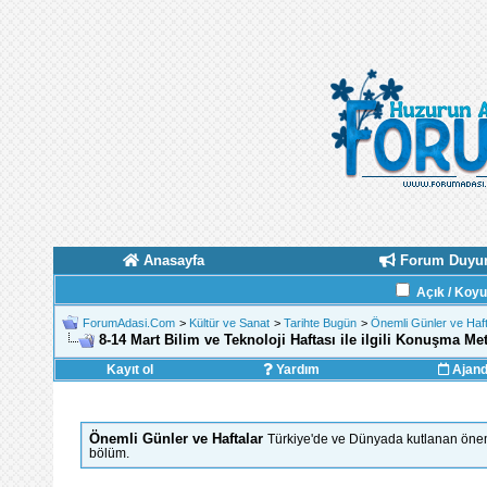
Anasayfa
Forum Duyur
Açık / Koy
ForumAdasi.Com
>
Kültür ve Sanat
>
Tarihte Bugün
>
Önemli Günler ve Haft
8-14 Mart Bilim ve Teknoloji Haftası ile ilgili Konuşma Me
Kayıt ol
Yardım
Ajan
Önemli Günler ve Haftalar
Türkiye'de ve Dünyada kutlanan önemli
bölüm.