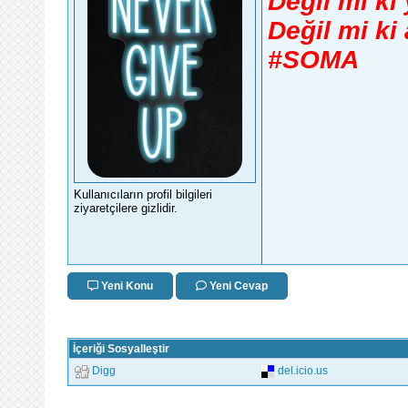
Değil mi ki
Değil mi ki
#SOMA
Kullanıcıların profil bilgileri
ziyaretçilere gizlidir.
Yeni Konu
Yeni Cevap
İçeriği Sosyalleştir
Digg
del.icio.us