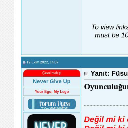
To view link
must be 10
19 Ekim 2022
, 14:07
Yanıt: Füs
Çevrimdışı
Never Give Up
Oyunculuğun
Your Ego, My Lego
Değil mi ki