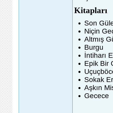
Kitapları
Son Gül
Niçin Ge
Altmış G
Burgu
İntiharı 
Epik Bir
Uçuçböce
Sokak Er
Aşkın Mis
Gecece