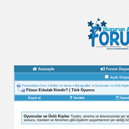
Anasayfa
Forum Duyur
Açık / Koy
ForumAdasi.Com
>
Kültür ve Sanat
>
Biyografiler
>
Oyuncular ve Ünlü Kişile
Füsun Erbulak Kimdir? | Türk Oyuncu
Kayıt ol
Yardım
Ajan
Oyuncular ve Ünlü Kişiler
Tiyatro, sinema ve televizyonda yer a
sunucu, manken ve fenomen gibi kişilerin yaşamlarının yer aldığı b