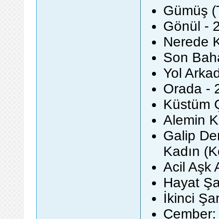
Gümüş (T
Gönül - 
Nerede K
Son Baha
Yol Arka
Orada - 
Küstüm Ç
Alemin Kı
Galip De
Kadın (
Acil Aşk 
Hayat Şa
İkinci Şa
Çember: 