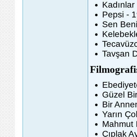
Kadınlar
Pepsi - 
Sen Beni
Kelebekl
Tecavüzc
Tavşan D
Filmografi
Ebediyet
Güzel Bi
Bir Anne
Yarın Ço
Mahmut M
Çıplak A