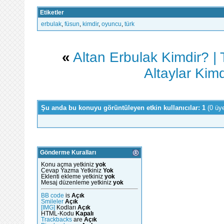
Etiketler
erbulak
,
füsun
,
kimdir
,
oyuncu
,
türk
«
Altan Erbulak Kimdir? |
Altaylar Kim
Şu anda bu konuyu görüntüleyen etkin kullanıcılar: 1
(0 üy
Gönderme Kuralları
Konu açma yetkiniz
yok
Cevap Yazma Yetkiniz
Yok
Eklenti ekleme yetkiniz
yok
Mesaj düzenleme yetkiniz
yok
BB code
is
Açık
Smileler
Açık
[IMG]
Kodları
Açık
HTML-Kodu
Kapalı
Trackbacks
are
Açık