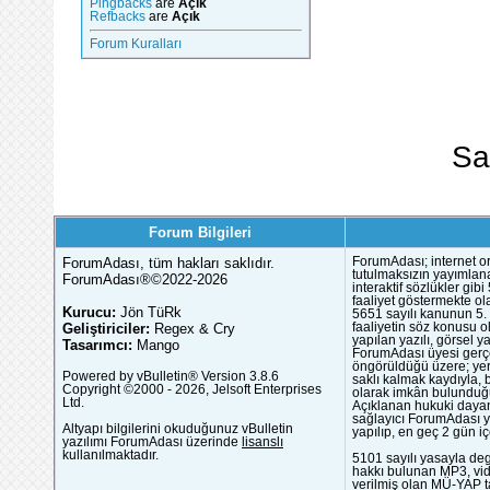
Pingbacks
are
Açık
Refbacks
are
Açık
Forum Kuralları
Sa
Forum Bilgileri
ForumAdası, tüm hakları saklıdır.
ForumAdası; internet or
tutulmaksızın yayımlana
ForumAdası®©2022-2026
interaktif sözlükler gi
faaliyet göstermekte ola
Kurucu:
Jön TüRk
5651 sayılı kanunun 5. 
Geliştiriciler:
Regex & Cry
faaliyetin söz konusu 
yapılan yazılı, görsel 
Tasarımcı:
Mango
ForumAdası üyesi gerçek
öngörüldüğü üzere; yer 
Powered by vBulletin® Version 3.8.6
saklı kalmak kaydıyla,
Copyright ©2000 - 2026, Jelsoft Enterprises
olarak imkân bulunduğu
Ltd.
Açıklanan hukuki dayan
sağlayıcı ForumAdası y
Altyapı bilgilerini okuduğunuz vBulletin
yapılıp, en geç 2 gün iç
yazılımı ForumAdası üzerinde
lisanslı
kullanılmaktadır.
5101 sayılı yasayla deg
hakkı bulunan MP3, vide
verilmiş olan MÜ-YAP ta