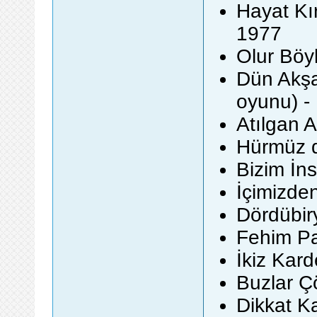
Hayat Kı
1977
Olur Böy
Dün Akşa
oyunu) -
Atılgan A
Hürmüz d
Bizim İn
İçimizden
Dördübir
Fehim Pa
İkiz Kar
Buzlar Ç
Dikkat K