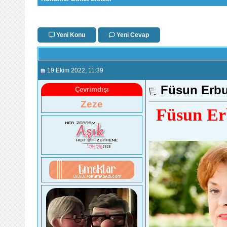
Yeni Konu
Yeni Cevap
19 Ekim 2022
, 11:39
Füsun Erbu
Çevrimdışı
Zeze
Füsun Er