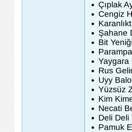
Çıplak A
Cengiz Ha
Karanlık
Şahane D
Bit Yeniğ
Parampa
Yaygara 
Rus Geli
Uyy Balo
Yüzsüz Z
Kim Kim
Necati B
Deli Deli
Pamuk El