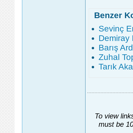
Benzer K
Sevinç E
Demiray 
Barış Ar
Zuhal To
Tarık Ak
To view link
must be 10