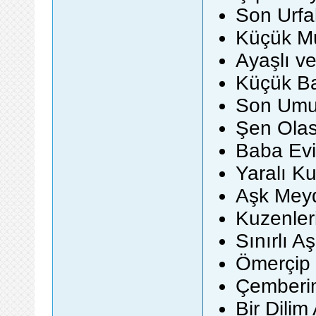
Son Urfal
Küçük Mu
Ayaşlı ve
Küçük Ba
Son Umut
Şen Olas
Baba Evi
Yaralı Ku
Aşk Meyd
Kuzenler
Sınırlı A
Ömerçip 
Çemberim
Bir Dilim