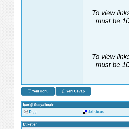
To view link
must be 10
To view link
must be 10
Yeni Konu
Yeni Cevap
İçeriği Sosyalleştir
Digg
del.icio.us
Etiketler