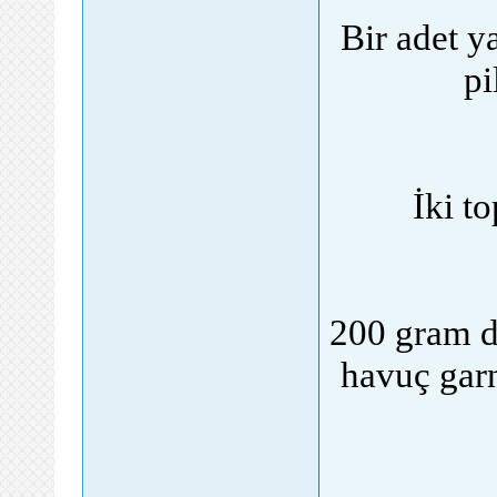
Bir adet y
pi
İki t
200 gram de
havuç garn