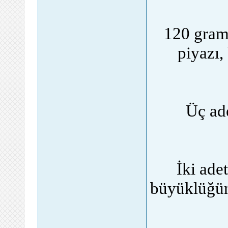
120 gram 
piyazı,
Üç ade
İki ade
büyüklüğün