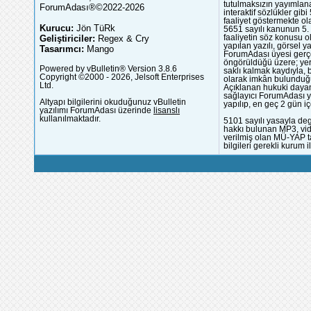
tutulmaksızın yayımlana
ForumAdası®©2022-2026
interaktif sözlükler gi
faaliyet göstermekte ola
Kurucu:
Jön TüRk
5651 sayılı kanunun 5. 
Geliştiriciler:
Regex & Cry
faaliyetin söz konusu 
yapılan yazılı, görsel 
Tasarımcı:
Mango
ForumAdası üyesi gerçek
öngörüldüğü üzere; yer 
Powered by vBulletin® Version 3.8.6
saklı kalmak kaydıyla,
Copyright ©2000 - 2026, Jelsoft Enterprises
olarak imkân bulunduğu
Ltd.
Açıklanan hukuki dayan
sağlayıcı ForumAdası y
Altyapı bilgilerini okuduğunuz vBulletin
yapılıp, en geç 2 gün iç
yazılımı ForumAdası üzerinde
lisanslı
kullanılmaktadır.
5101 sayılı yasayla deg
hakkı bulunan MP3, vide
verilmiş olan MÜ-YAP ta
bilgileri gerekli kurum i