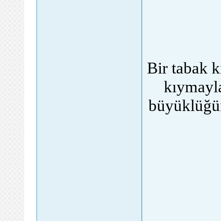
Bir tabak 
kıymayla
büyüklüğün