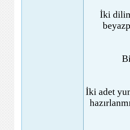
İki dil
beyazpe
Bi
İki adet yu
hazırlanmı