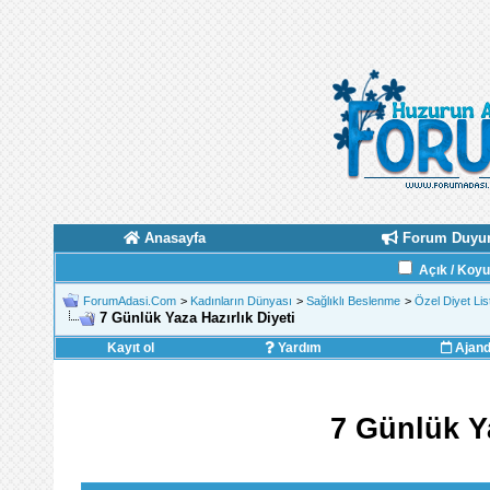
Anasayfa
Forum Duyur
Açık / Koy
ForumAdasi.Com
>
Kadınların Dünyası
>
Sağlıklı Beslenme
>
Özel Diyet List
7 Günlük Yaza Hazırlık Diyeti
Kayıt ol
Yardım
Ajan
7 Günlük Ya