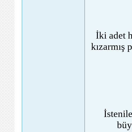
İki adet 
kızarmış p
İstenil
büy