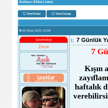
Kullanıcı Etiket Listesi
Yeni Konu
Yeni Cevap
02 Nisan 2023
, 23:09
7 Günlük Ya
Çevrimdışı
Zeze
7 Gü
Kışın 
zayıflam
haftalık d
verebilirsi