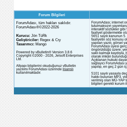
Forum Bilgileri
ForumAdası, tüm hakları saklıdır.
ForumAdası; internet or
tutulmaksızın yayımlana
ForumAdası®©2022-2026
interaktif sözlükler gi
faaliyet göstermekte ola
Kurucu:
Jön TüRk
5651 sayılı kanunun 5. 
Geliştiriciler:
Regex & Cry
faaliyetin söz konusu 
yapılan yazılı, görsel 
Tasarımcı:
Mango
ForumAdası üyesi gerçek
öngörüldüğü üzere; yer 
Powered by vBulletin® Version 3.8.6
saklı kalmak kaydıyla,
Copyright ©2000 - 2026, Jelsoft Enterprises
olarak imkân bulunduğu
Ltd.
Açıklanan hukuki dayan
sağlayıcı ForumAdası y
Altyapı bilgilerini okuduğunuz vBulletin
yapılıp, en geç 2 gün iç
yazılımı ForumAdası üzerinde
lisanslı
kullanılmaktadır.
5101 sayılı yasayla deg
hakkı bulunan MP3, vide
verilmiş olan MÜ-YAP ta
bilgileri gerekli kurum i