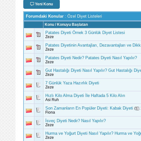
Yeni Konu
Forumdaki Konular
: Özel Diyet Listeleri
Konu
/
Konuyu Başlatan
Patates Diyeti Örnek 3 Günlük Diyet Listesi
Zeze
Patates Diyetinin Avantajları, Dezavantajları ve Dik
Zeze
Patates Diyeti Nedir? Patates Diyeti Nasıl Yapılır?
Zeze
Gut Hastalığı Diyeti Nasıl Yapılır? Gut Hastalığı Di
Zeze
7 Günlük Yaza Hazırlık Diyeti
Zeze
Hızlı Kilo Alma Diyeti İle Haftada 5 Kilo Alın
Asi Ruh
Son Zamanların En Popüler Diyeti: Kabak Diyeti
(
Fiona
İsveç Diyeti Nedir? Nasıl Yapılır?
Zeze
Hurma ve Yoğurt Diyeti Nasıl Yapılır? Hurma ve Yoğur
Zeze