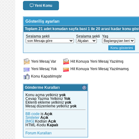
Yeni Konu
Gösteriliş ayarları
Toplam 21 adet konudan sayfa basi 1 ile 20 arasi kadar konu göst
Sıralama şekli
Sıralama şekli
Yaş
Yeni Mesaj Var
Hit Konuya Yeni Mesaj Yazılmış
Yeni Mesaj Yok
Hit Konuya Yeni Mesaj Yazılmamış
Konu Kapatılmıştır
Gönderme Kuralları
Konu açma yetkiniz
yok
Cevap Yazma Yetkiniz
Yok
Eklenti ekleme yetkiniz
yok
Mesaj düzenleme yetkiniz
yok
BB code
is
Açık
Smileler
Açık
[IMG]
Kodları
Açık
HTML-Kodu
Kapalı
Forum Kuralları