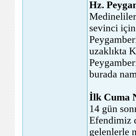
Hz. Peygam
Medineliler
sevinci içi
Peygamberi
uzaklıkta K
Peygamberi
burada nama
İlk Cuma 
14 gün son
Efendimiz 
gelenlerle 