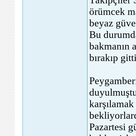
örümcek mağ
beyaz güve
Bu durumda
bakmanın a
bırakıp gitti
Peygamberi
duyulmuştu
karşılamak 
bekliyorlar
Pazartesi g