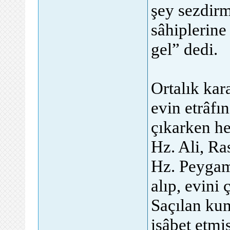
şey sezdirm
sâhiplerine
gel” dedi.
Ortalık kar
evin etrâfı
çıkarken he
Hz. Ali, Ras
Hz. Peygamb
alıp, evini 
Saçılan kum
isâbet etmi