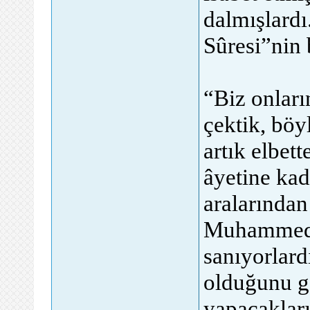
dalmışlardı
Sûresi”nin 
“Biz onları
çektik, böy
artık elbet
âyetine kad
aralarından
Muhammed (s
sanıyorlard
olduğunu gö
yapacakları