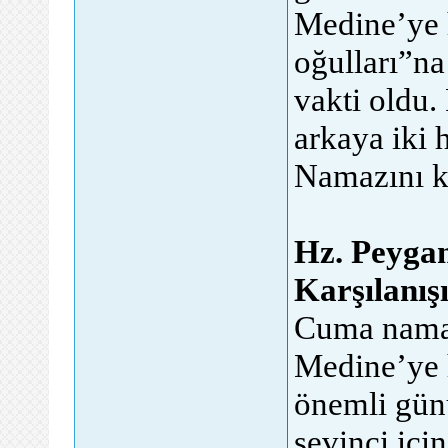
Medine’ye h
oğulları”na
vakti oldu.
arkaya iki
Namazını kı
Hz. Peygam
Karşılanış
Cuma nama
Medine’ye h
önemli gün
sevinci içi