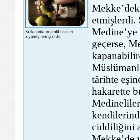
Mekke’deki
etmişlerdi.
Medine’ye 
Kullanıcıların profil bilgileri
ziyaretçilere gizlidir.
geçerse, Me
kapanabilir
Müslümanla
târihte eşi
hakarette b
Medineliler
kendilerind
ciddiliğini
Mekke’de y