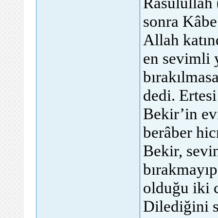
Rasûlullah 
sonra Kâbe’
Allah katın
en sevimli 
bırakılmas
dedi. Ertes
Bekir’in evi
berâber hic
Bekir, sevin
bırakmayıp,
olduğu iki 
Dilediğini 