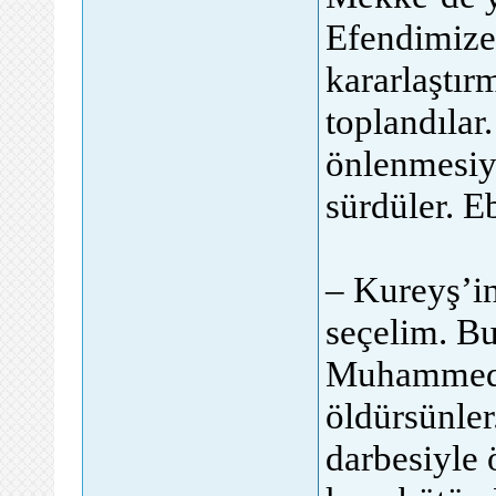
Efendimize
kararlaştı
toplandılar
önlenmesiyle 
sürdüler. E
– Kureyş’in
seçelim. B
Muhammed (
öldürsünle
darbesiyle 