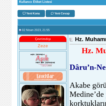
Kullanıcı Etiket Listesi
Yeni Konu
Yeni Cevap
02 Nisan 2023
, 21:55
Hz. Muhamme
Çevrimdışı
Zeze
Hz. Mu
Dâru’n-Ne
Akabe görü
Medine’de 
korktukları