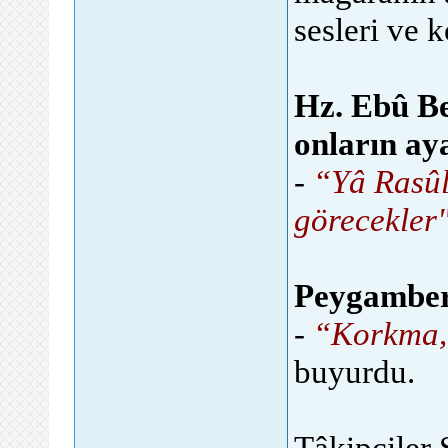
sesleri ve 
Hz. Ebû Be
onların ay
-
“Yâ Rasûla
görecekler"
Peygamber
-
“Korkma, 
buyurdu.
Tâkipçiler 