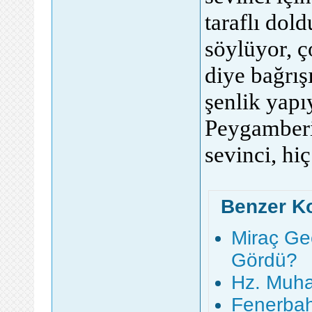
taraflı dol
söylüyor, ç
diye bağrış
şenlik yapı
Peygamberi
sevinci, hi
Benzer K
Miraç G
Gördü?
Hz. Muha
Fenerba