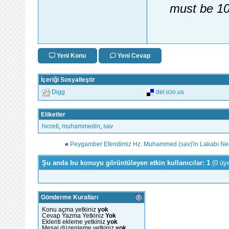
must be 10
Yeni Konu
Yeni Cevap
İçeriği Sosyalleştir
Digg
del.icio.us
Etiketler
hicreti
,
muhammedin
,
sav
«
Peygamber Efendimiz Hz. Muhammed (sav)'in Lakabı Ne
Şu anda bu konuyu görüntüleyen etkin kullanıcılar: 1
(0 üy
Gönderme Kuralları
Konu açma yetkiniz
yok
Cevap Yazma Yetkiniz
Yok
Eklenti ekleme yetkiniz
yok
Mesaj düzenleme yetkiniz
yok