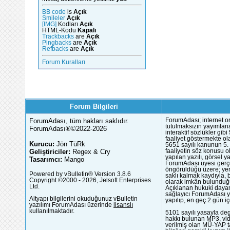
BB code
is
Açık
Smileler
Açık
[IMG]
Kodları
Açık
HTML-Kodu
Kapalı
Trackbacks
are
Açık
Pingbacks
are
Açık
Refbacks
are
Açık
Forum Kuralları
Forum Bilgileri
ForumAdası, tüm hakları saklıdır.
ForumAdası; internet or
tutulmaksızın yayımlana
ForumAdası®©2022-2026
interaktif sözlükler gi
faaliyet göstermekte ola
Kurucu:
Jön TüRk
5651 sayılı kanunun 5. 
Geliştiriciler:
Regex & Cry
faaliyetin söz konusu 
yapılan yazılı, görsel 
Tasarımcı:
Mango
ForumAdası üyesi gerçek
öngörüldüğü üzere; yer 
Powered by vBulletin® Version 3.8.6
saklı kalmak kaydıyla,
Copyright ©2000 - 2026, Jelsoft Enterprises
olarak imkân bulunduğu
Ltd.
Açıklanan hukuki dayan
sağlayıcı ForumAdası y
Altyapı bilgilerini okuduğunuz vBulletin
yapılıp, en geç 2 gün iç
yazılımı ForumAdası üzerinde
lisanslı
kullanılmaktadır.
5101 sayılı yasayla deg
hakkı bulunan MP3, vide
verilmiş olan MÜ-YAP ta