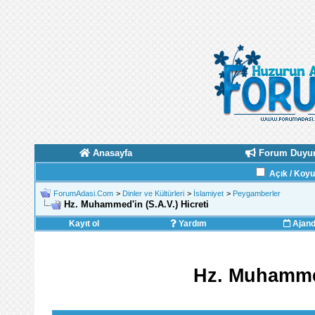
Anasayfa
Forum Duyur
Açık / Koy
ForumAdasi.Com
>
Dinler ve Kültürleri
>
İslamiyet
>
Peygamberler
Hz. Muhammed'in (S.A.V.) Hicreti
Kayıt ol
Yardım
Ajan
Hz. Muhammed