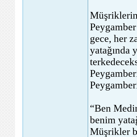
Müşriklerin
Peygamber 
gece, her 
yatağında 
terkedecek
Peygamberim
Peygamberim
“Ben Medin
benim yatağ
Müşrikler b