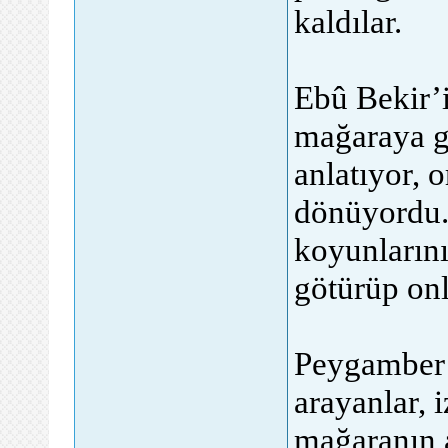
kaldılar.
Ebû Bekir’i
mağaraya g
anlatıyor,
dönüyordu.
koyunlarını
götürüp onl
Peygamber 
arayanlar, 
mağaranın a