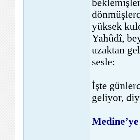
beklemişler
dönmüşlerdi
yüksek kule
Yahûdî, bey
uzaktan ge
sesle:
İşte günler
geliyor, di
Medine’ye 