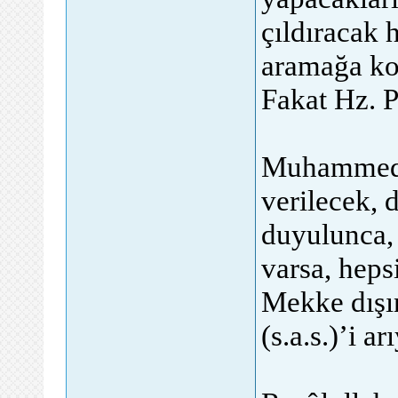
çıldıracak 
aramağa koy
Fakat Hz. 
Muhammed (
verilecek, d
duyulunca, 
varsa, heps
Mekke dışın
(s.a.s.)’i ar