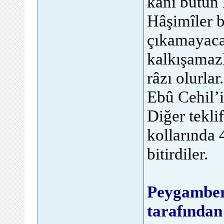
kanı bütün 
Hâşimîler b
çıkamayaca
kalkışamazl
râzı olurla
Ebû Cehil’in
Diğer tekl
kollarında 
bitirdiler.
Peygamber
tarafından