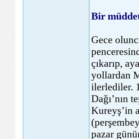
Bir müdde
Gece olunca
penceresind
çıkarıp, ay
yollardan 
ilerlediler.
Dağı’nın te
Kureyş’in a
(perşembey
pazar günü